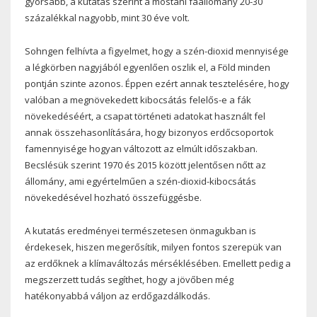
gyorsabb, a kutatás szerint a mostani faállomány 20-30
százalékkal nagyobb, mint 30 éve volt.
Sohngen felhívta a figyelmet, hogy a szén-dioxid mennyisége
a légkörben nagyjából egyenlően oszlik el, a Föld minden
pontján szinte azonos. Éppen ezért annak tesztelésére, hogy
valóban a megnövekedett kibocsátás felelős-e a fák
növekedéséért, a csapat történeti adatokat használt fel
annak összehasonlítására, hogy bizonyos erdőcsoportok
famennyisége hogyan változott az elmúlt időszakban.
Becslésük szerint 1970 és 2015 között jelentősen nőtt az
állomány, ami egyértelműen a szén-dioxid-kibocsátás
növekedésével hozható összefüggésbe.
A kutatás eredményei természetesen önmagukban is
érdekesek, hiszen megerősítik, milyen fontos szerepük van
az erdőknek a klímaváltozás mérséklésében. Emellett pedig a
megszerzett tudás segíthet, hogy a jövőben még
hatékonyabbá váljon az erdőgazdálkodás.