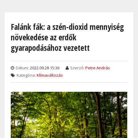
Skip
to
main
Falánk fák: a szén-dioxid mennyiség
content
növekedése az erdők
gyarapodásához vezetett
Dátum:
2022.09.28 15:36
Szerző:
Petre András
Kategória:
Klímaváltozás