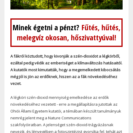
Minek égetni a pénzt?
Fűtés, hűtés,
melegvíz okosan, hőszivattyúval!
A fákról köztudott, hogy kivonják a szén-dioxidot a légkörből,
ezáltal pedig védik az emberiséget a klímaváltozás hatásaitól.
A kutatók most kimutatták, hogy a megemelkedett kibocsátás
még jól is jön az erdőknek, hiszen az a fák növekedéséhez
vezet.
A légköri szén-dioxid mennyiség emelkedése az erdők
növekedéséhez vezetett - erre a megállapításra jutottak az
Ohiói Állami Egyetem kutatói, a témában készült tanulmányuk
nemrég jelent meg a Nature Communications
szakfolyóiratban. A jelenséget szén-dioxid-trágyázásnak
nevezik, és lényegében a fotoszintézist gyorsítja fel, tehát azt