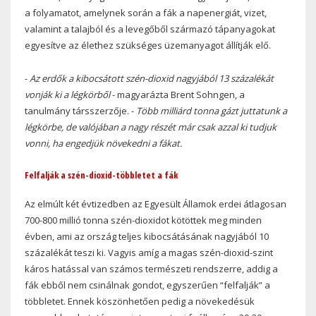
a folyamatot, amelynek során a fák a napenergiát, vizet,
valamint a talajból és a levegőből származó tápanyagokat
egyesítve az élethez szükséges üzemanyagot állítják elő.
-
Az erdők a kibocsátott szén-dioxid nagyjából 13 százalékát
vonják ki a légkörből
- magyarázta Brent Sohngen, a
tanulmány társszerzője. -
Több milliárd tonna gázt juttatunk a
légkörbe, de valójában a nagy részét már csak azzal ki tudjuk
vonni, ha engedjük növekedni a fákat.
Felfalják a szén-dioxid-többletet a fák
Az elmúlt két évtizedben az Egyesült Államok erdei átlagosan
700-800 millió tonna szén-dioxidot kötöttek meg minden
évben, ami az ország teljes kibocsátásának nagyjából 10
százalékát teszi ki. Vagyis amíg a magas szén-dioxid-szint
káros hatással van számos természeti rendszerre, addig a
fák ebből nem csinálnak gondot, egyszerűen “felfalják” a
többletet. Ennek köszönhetően pedig a növekedésük