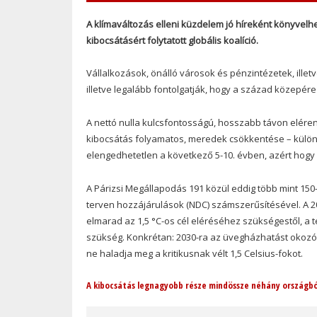
A klímaváltozás elleni küzdelem jó híreként könyvelhe
kibocsátásért folytatott globális koalíció.
Vállalkozások, önálló városok és pénzintézetek, illet
illetve legalább fontolgatják, hogy a század közepére
A nettó nulla kulcsfontosságú, hosszabb távon eléren
kibocsátás folyamatos, meredek csökkentése – külö
elengedhetetlen a következő 5-10. évben, azért hogy a
A Párizsi Megállapodás 191 közül eddig több mint 150-e
terven hozzájárulások (NDC) számszerűsítésével. A 2
elmarad az 1,5 °C-os cél eléréséhez szükségestől, a 
szükség. Konkrétan: 2030-ra az üvegházhatást okoz
ne haladja meg a kritikusnak vélt 1,5 Celsius-fokot.
A kibocsátás legnagyobb része mindössze néhány országbó