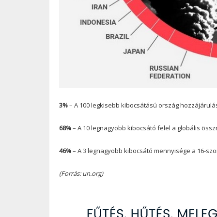
3%
– A 100 legkisebb kibocsátású ország hozzájárulá
68%
– A 10 legnagyobb kibocsátó felel a globális ös
46%
– A 3 legnagyobb kibocsátó mennyisége a 16-szo
(Forrás: un.org)