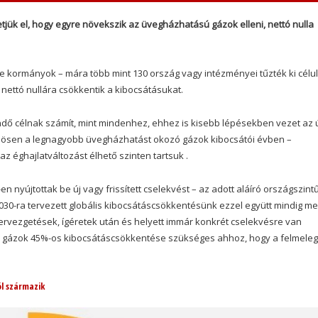
tjük el, hogy egyre növekszik az üvegházhatású gázok elleni, nettó nulla
ve kormányok – mára több mint 130 ország vagy intézményei tűzték ki célul
 nettó nullára csökkentik a kibocsátásukat.
dő célnak számít, mint mindenhez, ehhez is kisebb lépésekben vezet az ú
nösen a legnagyobb üvegházhatást okozó gázok kibocsátói évben –
z éghajlatváltozást élhető szinten tartsuk .
n nyújtottak be új vagy frissített cselekvést – az adott aláíró országszint
030-ra tervezett globális kibocsátáscsökkentésünk ezzel együtt mindig m
tervezgetések, ígéretek után és helyett immár konkrét cselekvésre van
ó gázok 45%-os kibocsátáscsökkentése szükséges ahhoz, hogy a felmele
l származik