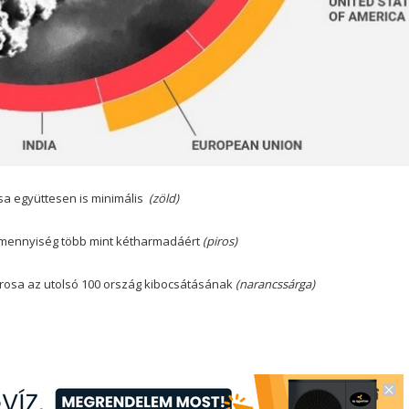
sa együttesen is minimális
(zöld)
szmennyiség több mint kétharmadáért
(piros)
rosa az utolsó 100 ország kibocsátásának
(narancssárga)