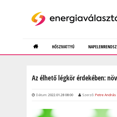
Skip
to
main
content
Main
HŐSZIVATTYÚ
NAPELEMRENDSZ
navigation
Az élhető légkör érdekében: növ
Dátum:
2022.01.28 08:00
Szerző:
Petre András