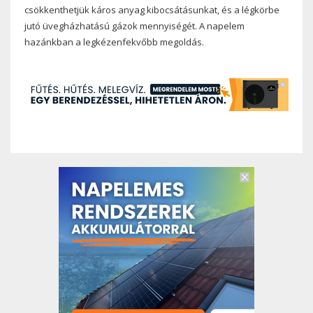
csökkenthetjük káros anyag kibocsátásunkat, és a légkörbe
jutó üvegházhatású gázok mennyiségét. A napelem
hazánkban a legkézenfekvőbb megoldás.