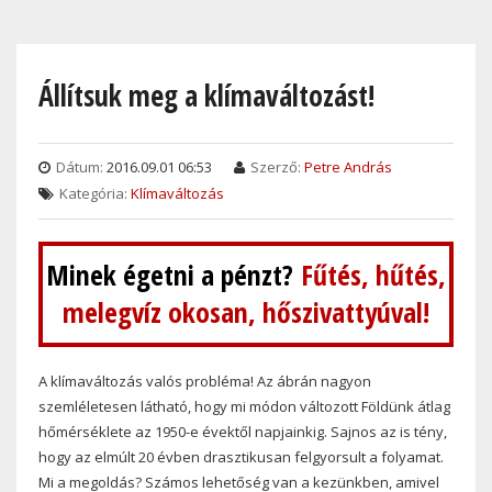
Skip
to
main
Állítsuk meg a klímaváltozást!
content
Dátum:
2016.09.01 06:53
Szerző:
Petre András
Kategória:
Klímaváltozás
Minek égetni a pénzt?
Fűtés, hűtés,
melegvíz okosan, hőszivattyúval!
A klímaváltozás valós probléma! Az ábrán nagyon
szemléletesen látható, hogy mi módon változott Földünk átlag
hőmérséklete az 1950-e évektől napjainkig. Sajnos az is tény,
hogy az elmúlt 20 évben drasztikusan felgyorsult a folyamat.
Mi a megoldás? Számos lehetőség van a kezünkben, amivel