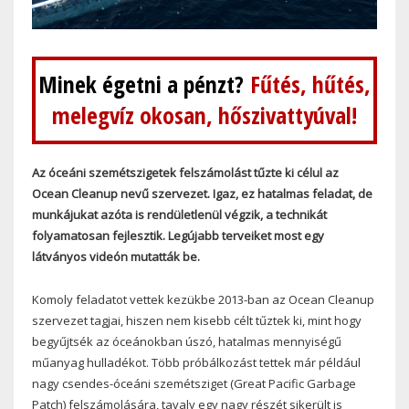
Minek égetni a pénzt?
Fűtés, hűtés,
melegvíz okosan, hőszivattyúval!
Az óceáni szemétszigetek felszámolást tűzte ki célul az
Ocean Cleanup nevű szervezet. Igaz, ez hatalmas feladat, de
munkájukat azóta is rendületlenül végzik, a technikát
folyamatosan fejlesztik. Legújabb terveiket most egy
látványos videón mutatták be.
Komoly feladatot vettek kezükbe 2013-ban az Ocean Cleanup
szervezet tagjai, hiszen nem kisebb célt tűztek ki, mint hogy
begyűjtsék az óceánokban úszó, hatalmas mennyiségű
műanyag hulladékot. Több próbálkozást tettek már például
nagy csendes-óceáni szemétsziget (Great Pacific Garbage
Patch) felszámolására, tavaly egy nagy részét sikerült is