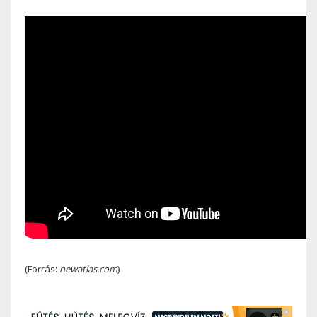
(Forrás:
newatlas.com
)