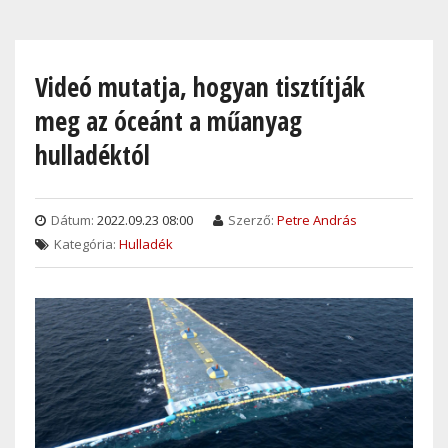
Skip
to
main
Videó mutatja, hogyan tisztítják
content
meg az óceánt a műanyag
hulladéktól
Dátum:
2022.09.23 08:00
Szerző:
Petre András
Kategória:
Hulladék