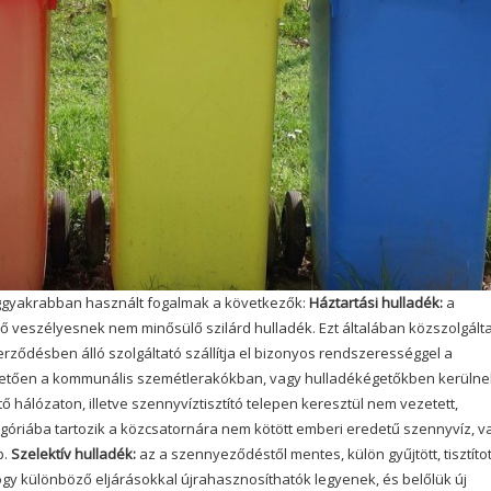
ggyakrabban használt fogalmak a következők:
Háztartási hulladék:
a
ő veszélyesnek nem minősülő szilárd hulladék. Ezt általában közszolgált
ződésben álló szolgáltató szállítja el bizonyos rendszerességgel a
övetően a kommunális szemétlerakókban, vagy hulladékégetőkben kerülne
 hálózaton, illetve szennyvíztisztító telepen keresztül nem vezetett,
góriába tartozik a közcsatornára nem kötött emberi eredetű szennyvíz, v
p.
Szelektív hulladék:
az a szennyeződéstől mentes, külön gyűjtött, tisztítot
hogy különböző eljárásokkal újrahasznosíthatók legyenek, és belőlük új