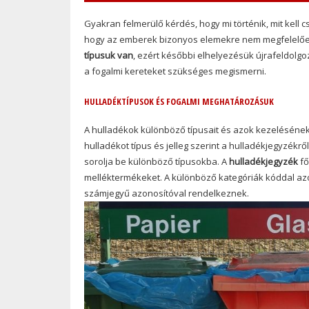
Gyakran felmerülő kérdés, hogy mi történik, mit kell 
hogy az emberek bizonyos elemekre nem megfelelően 
típusuk van
, ezért későbbi elhelyezésük újrafeldolg
a fogalmi kereteket szükséges megismerni.
HULLADÉKTÍPUSOK ÉS FOGALMI MEGHATÁROZÁSUK
A hulladékok különböző típusait és azok kezelésének m
hulladékot típus és jelleg szerint a hulladékjegyzékről
sorolja be különböző típusokba. A
hulladékjegyzék
fő
melléktermékeket. A különböző kategóriák kóddal azon
számjegyű azonosítóval rendelkeznek.