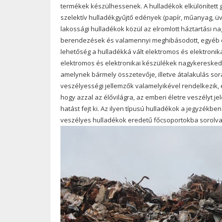
termékek készülhessenek. A hulladékok elkülönített g
szelektív hulladékgyűjtő edények (papír, műanyag, üv
lakossági hulladékok közül az elromlott háztartási n
berendezések és valamennyi meghibásodott, egyéb e
lehetőség a hulladékká vált elektromos és elektronik
elektromos és elektronikai készülékek nagykeresked
amelynek bármely összetevője, illetve átalakulás s
veszélyességi jellemzők valamelyikével rendelkezik,
hogy azzal az élővilágra, az emberi életre veszélyt je
hatást fejt ki. Az ilyen típusú hulladékok a jegyzékben
veszélyes hulladékok eredetű főcsoportokba sorolva