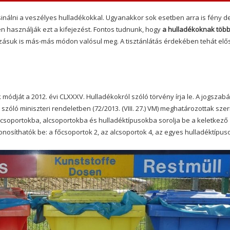
csinálni a veszélyes hulladékokkal. Ugyanakkor sok esetben arra is fény de
használják ezt a kifejezést. Fontos tudnunk, hogy
a hulladékoknak töb
ozásuk is más-más módon valósul meg. A tisztánlátás érdekében tehát elő
ódját a 2012. évi CLXXXV. Hulladékokról szóló törvény írja le. A jogszabá
 szóló miniszteri rendeletben (72/2013. (VIII. 27.) VM) meghatározottak szer
csoportokba, alcsoportokba és hulladéktípusokba sorolja be a keletkező
osíthatók be: a főcsoportok 2, az alcsoportok 4, az egyes hulladéktípus