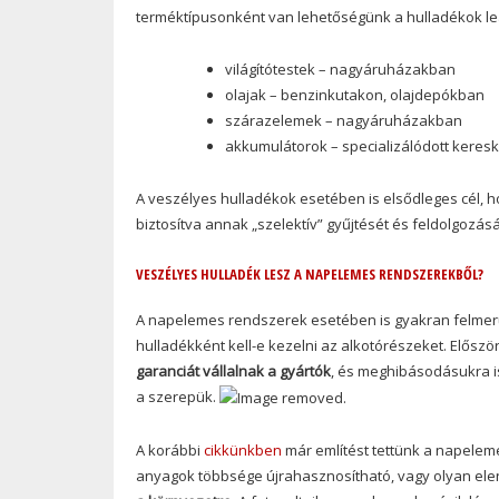
terméktípusonként van lehetőségünk a hulladékok le
világítótestek – nagyáruházakban
olajak – benzinkutakon, olajdepókban
szárazelemek – nagyáruházakban
akkumulátorok – specializálódott keres
A veszélyes hulladékok esetében is elsődleges cél, h
biztosítva annak „szelektív” gyűjtését és feldolgozás
VESZÉLYES HULLADÉK LESZ A NAPELEMES RENDSZEREKBŐL?
A napelemes rendszerek esetében is gyakran felmerü
hulladékként kell-e kezelni az alkotórészeket. Előszö
garanciát vállalnak a gyártók
, és meghibásodásukra is
a szerepük.
A korábbi
cikkünkben
már említést tettünk a napeleme
anyagok többsége újrahasznosítható, vagy olyan el