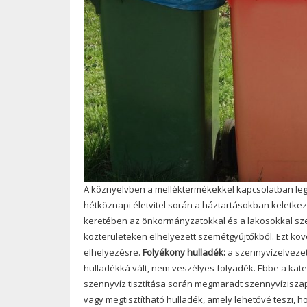
A köznyelvben a melléktermékekkel kapcsolatban le
hétköznapi életvitel során a háztartásokban keletkez
keretében az önkormányzatokkal és a lakosokkal szer
közterületeken elhelyezett szemétgyűjtőkből. Ezt k
elhelyezésre.
Folyékony hulladék:
a szennyvízelvezető
hulladékká vált, nem veszélyes folyadék. Ebbe a kate
szennyvíz tisztítása során megmaradt szennyvízisza
vagy megtisztítható hulladék, amely lehetővé teszi, 