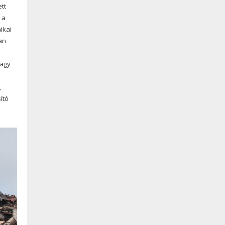
tt
 a
ikai
an
vagy
,
ító