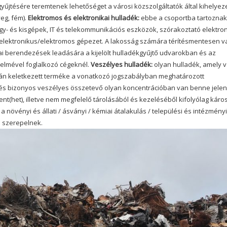
yűjtésére teremtenek lehetőséget a városi közszolgáltatók által kihelyeze
eg, fém).
Elektromos és elektronikai hulladék:
ebbe a csoportba tartoznak
agy- és kisgépek, IT és telekommunikációs eszközök, szórakoztató elektron
lektronikus/elektromos gépezet. A lakosság számára térítésmentesen v
ai berendezések leadására a kijelölt hulladékgyűjtő udvarokban és az
elmével foglalkozó cégeknél.
Veszélyes hulladék:
olyan hulladék, amely 
orán keletkezett terméke a vonatkozó jogszabályban meghatározott
 és bizonyos veszélyes összetevő olyan koncentrációban van benne jelen
lent(het), illetve nem megfelelő tárolásából és kezeléséből kifolyólag káros
 a növényi és állati / ásványi / kémiai átalakulás / települési és intézményi
 szerepelnek.