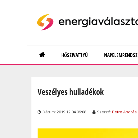
Skip
to
main
content
Main
HŐSZIVATTYÚ
NAPELEMRENDSZ
navigation
Veszélyes hulladékok
Dátum:
2019.12.04 09:08
Szerző:
Petre András