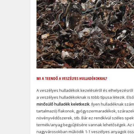
MI A TEENDŐ A VESZÉLYES HULLADÉKOKKAL?
A veszélyes hulladékok kezeléséről és elhelyezésről 
a veszélyes hulladékoknak is több típusa létezik. El
minősülő hulladék keletkezik
. Ilyen hulladéknak szá
tartalmazó) flakonok, gyógyszermaradékok, szárazel
növényvédőszerek, stb. Bár ez rendkívül széles spek
termék/anyag begyűjtésére vannak lehetőségek. Az i
nagyvárosokban működik 1-1 veszélyes anyagok összeg