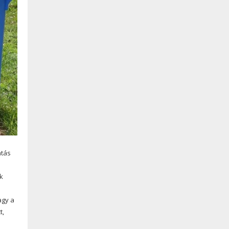
atás
k
agy a
t,