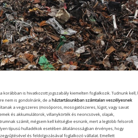
a korábban is hivatkozott jogszabály kiemelten foglalkozik. Tudnunk kell,
sőre nem is gondolnánk, de a
háztartásunkban számtalan veszélyesnek
mítanak a vegyszeres (mosóporos, mosogatószeres, lúgot, vagy savat
emek és akkumulátorok, villanykörték és neoncsövek, olajak,
trumnak számít, mégsem kell kétségbe esnünk, mert a legtöbb felsorolt
lyen típusú hulladékok esetében általánosságban érvényes, hogy
yűjtésével és feldolgozásával foglalkozó vállalat. Emellett