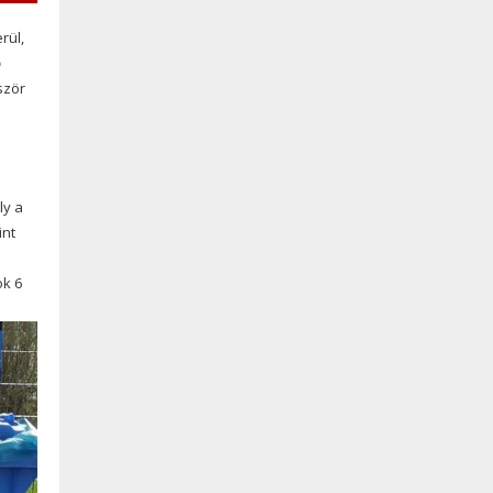
rül,
b
ször
ly a
int
ok 6