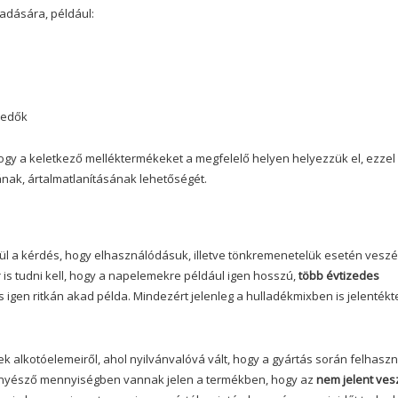
adására, például:
kedők
ogy a keletkező melléktermékeket a megfelelő helyen helyezzük el, ezzel
ának, ártalmatlanításának lehetőségét.
l a kérdés, hogy elhasználódásuk, illetve tönkremenetelük esetén veszé
r is tudni kell, hogy a napelemekre például igen hosszú,
több évtizedes
 igen ritkán akad példa. Mindezért jelenleg a hulladékmixben is jelentékt
k alkotóelemeiről, ahol nyilvánvalóvá vált, hogy a gyártás során felhaszn
enyésző mennyiségben vannak jelen a termékben, hogy az
nem jelent ves