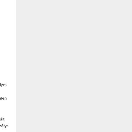
lyes
elen
ált
zélyt