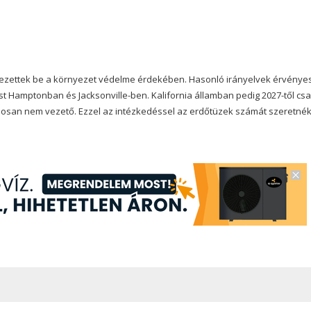
vezettek be a környezet védelme érdekében. Hasonló irányelvek érvénye
 Hamptonban és Jacksonville-ben. Kalifornia államban pedig 2027-től cs
osan nem vezető. Ezzel az intézkedéssel az erdőtüzek számát szeretné