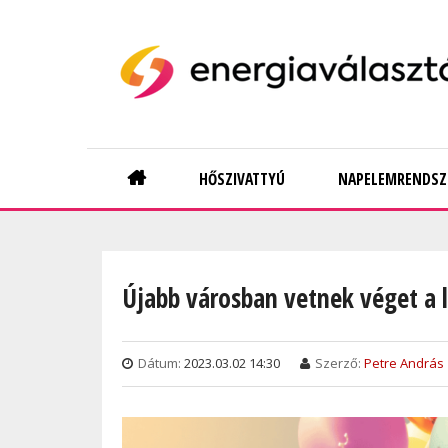
Skip
to
main
content
Main
HŐSZIVATTYÚ
NAPELEMRENDSZ
navigation
Újabb városban vetnek véget a 
Dátum:
2023.03.02 14:30
Szerző:
Petre András