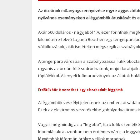
Az óceánok műanyagszennyezése egyre aggasztóbb mért
nyilvános eseményeken a léggömbök árusítását és e
Akár 500 dolláros - nagyjából 176 ezer forintnak megfe
kilométerre fekvő Laguna Beachen egy tengerparti bu
vállalkozások, akik ismételten megszegik a szabályokat
A tengerparti városban a szabályozással lufik okozta
ugyanis az óceán fölé sodródhatnak, majd darabjaik 
táplálékkal. A lenyelt lufimaradványok az állatok hal
Erdőtűzhöz is vezethet egy elszabadult léggömb
Кредит на карту или
деньги без процентов онлай
проверки платежеспособности.
A léggömbök veszélyt jelentenek az emberi társadalo
Ezek az elektromos vezetékekbe gabalyodva áramkim
Vagyis még mindig az a "legjobb", ha a lufik szemétk
lebomlásukra azonban nem érdemes várni, a leggyakr
léggömbök jóformán örökre velünk maradnak.