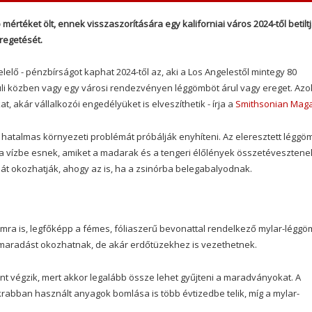
éket ölt, ennek visszaszorítására egy kaliforniai város 2024-től betiltj
regetését.
lelő - pénzbírságot kaphat 2024-től az, aki a Los Angelestől mintegy 80
li közben vagy egy városi rendezvényen léggömböt árul vagy ereget. Azo
, akár vállalkozói engedélyüket is elveszíthetik - írja a
Smithsonian Mag
 hatalmas környezeti problémát próbálják enyhíteni. Az eleresztett légg
a vízbe esnek, amiket a madarak és a tengeri élőlények összetévesztene
álát okozhatják, ahogy az is, ha a zsinórba belegabalyodnak.
н
доступны всем 18-и летним украинцам. Без отказа и
mra is, legfőképp a fémes, fóliaszerű bevonattal rendelkező mylar-léggö
aradást okozhatnak, de akár erdőtüzekhez is vezethetnek.
ént végzik, mert akkor legalább össze lehet gyűjteni a maradványokat. A
abban használt anyagok bomlása is több évtizedbe telik, míg a mylar-