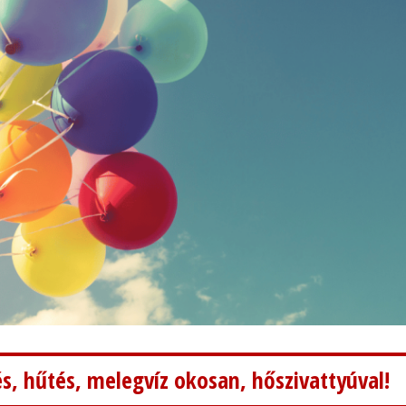
s, hűtés, melegvíz okosan, hőszivattyúval!