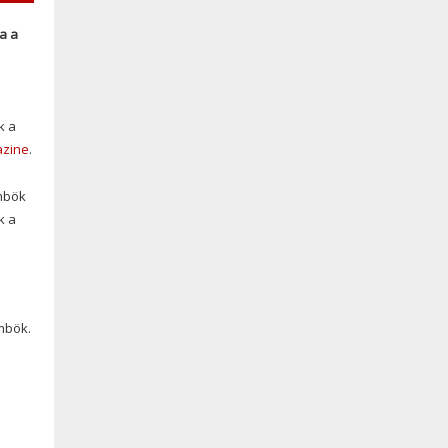
a a
k a
azine
.
ömbök
k a
mbök.