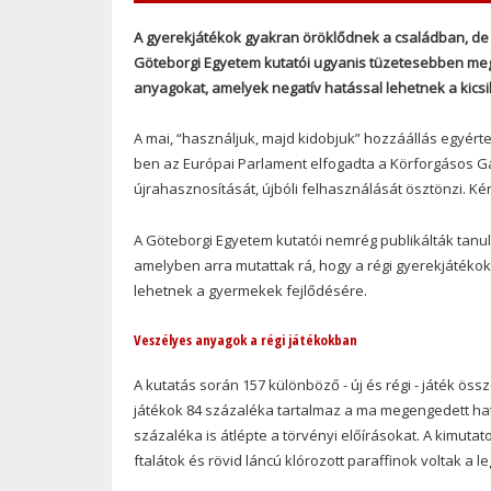
A gyerekjátékok gyakran öröklődnek a családban, de 
Göteborgi Egyetem kutatói ugyanis tüzetesebben megv
anyagokat, amelyek negatív hatással lehetnek a kicsik
A mai, “használjuk, majd kidobjuk” hozzáállás egyért
ben az Európai Parlament elfogadta a Körforgásos G
újrahasznosítását, újbóli felhasználását ösztönzi. K
A Göteborgi Egyetem kutatói nemrég publikálták tan
amelyben arra mutattak rá, hogy a régi gyerekjátéko
lehetnek a gyermekek fejlődésére.
Veszélyes anyagok a régi játékokban
A kutatás során 157 különböző - új és régi - játék ös
játékok 84 százaléka tartalmaz a ma megengedett hatá
százaléka is átlépte a törvényi előírásokat. A kimuta
ftalátok és rövid láncú klórozott paraffinok voltak a 