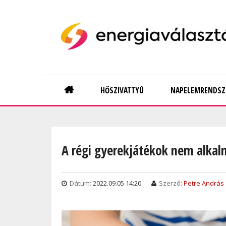
Skip
to
main
content
Main
HŐSZIVATTYÚ
NAPELEMRENDSZ
navigation
A régi gyerekjátékok nem alkal
Dátum:
2022.09.05 14:20
Szerző:
Petre András