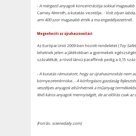
-
A mérgező anyagok koncentrációja sokkal magasabb v
Carney Almroth, a kutatás vezetője. -
Volt olyan labda,
ami 400-szor magasabb érték a ma engedélyezettnél.
Megnehezíti az újrahasznosítást
Az Európai Unió 2009-ben hozott rendeletet (
Toy Safet
lehetnek jelen a játékokban a gyermekek egészségéne
százalékát, a rövid láncú paraffinok pedig a 0,15 száz
- A kutatás rámutatott, hogy az újrahasznosítás nem 
környezetmérnöke. -
A körforgásos gazdaság fejleszté
veszélyes anyagok eltűnhetnek a műanyag termékekből.
lévő káros anyagok mennyiségét, de az előírás csak az 
(
Forrás:
scienedaily.com)