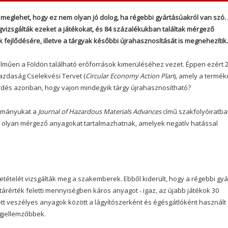
meglehet, hogy ez nem olyan jó dolog, ha régebbi gyártásúakról van szó.
izsgálták ezeket a játékokat, és 84 százalékukban találtak mérgező
 fejlődésére, illetve a tárgyak későbbi újrahasznosítását is megnehezítik.
elműen a Földön található erőforrások kimerüléséhez vezet. Éppen ezért 
azdaság Cselekvési Tervet (
Circular Economy Action Plan
), amely a termék
érdés azonban, hogy vajon mindegyik tárgy újrahasznosítható?
ulmányukat a
Journal of Hazardous Materials Advances
című szakfolyóiratba
k olyan mérgező anyagokat tartalmazhatnak, amelyek negatív hatással
szetételét vizsgálták meg a szakemberek. Ebből kiderült, hogy a régebbi gy
rérték feletti mennyiségben káros anyagot - igaz, az újabb játékok 30
tott veszélyes anyagok között a lágyítószerként és égésgátlóként használt
legjellemzőbbek.