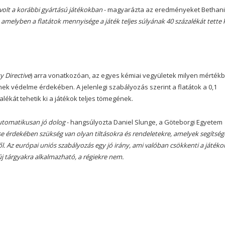
olt a korábbi gyártású játékokban
- magyarázta az eredményeket Bethan
 amelyben a flatátok mennyisége a játék teljes súlyának 40 százalékát tette k
y Directive
) arra vonatkozóan, az egyes kémiai vegyületek milyen mérték
k védelme érdekében. A jelenlegi szabályozás szerint a flatátok a 0,1
alékát tehetik ki a játékok teljes tömegének.
automatikusan jó dolog
- hangsúlyozta Daniel Slunge, a Göteborgi Egyetem
se érdekében szükség van olyan tiltásokra és rendeletekre, amelyek segítség
 Az európai uniós szabályozás egy jó irány, ami valóban csökkenti a játék
új tárgyakra alkalmazható, a régiekre nem.