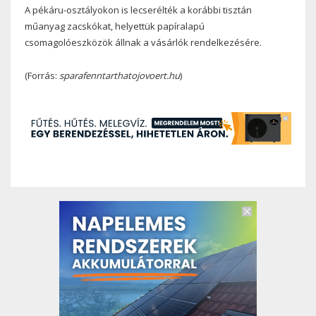
A pékáru-osztályokon is lecserélték a korábbi tisztán
műanyag zacskókat, helyettük papíralapú
csomagolóeszközök állnak a vásárlók rendelkezésére.
(Forrás:
sparafenntarthatojovoert.hu
)