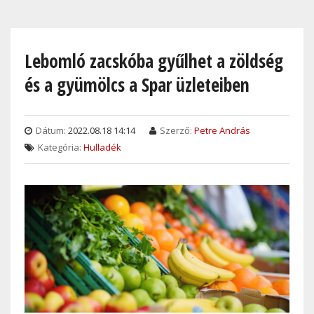
Skip
to
main
Lebomló zacskóba gyűlhet a zöldség
content
és a gyümölcs a Spar üzleteiben
Dátum:
2022.08.18 14:14
Szerző:
Petre András
Kategória:
Hulladék