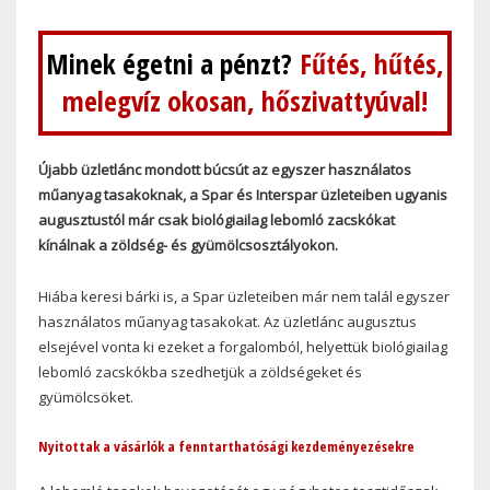
Minek égetni a pénzt?
Fűtés, hűtés,
melegvíz okosan, hőszivattyúval!
Újabb üzletlánc mondott búcsút az egyszer használatos
műanyag tasakoknak, a Spar és Interspar üzleteiben ugyanis
augusztustól már csak biológiailag lebomló zacskókat
kínálnak a zöldség- és gyümölcsosztályokon.
Hiába keresi bárki is, a Spar üzleteiben már nem talál egyszer
használatos műanyag tasakokat. Az üzletlánc augusztus
elsejével vonta ki ezeket a forgalomból, helyettük biológiailag
lebomló zacskókba szedhetjük a zöldségeket és
gyümölcsöket.
Nyitottak a vásárlók a fenntarthatósági kezdeményezésekre