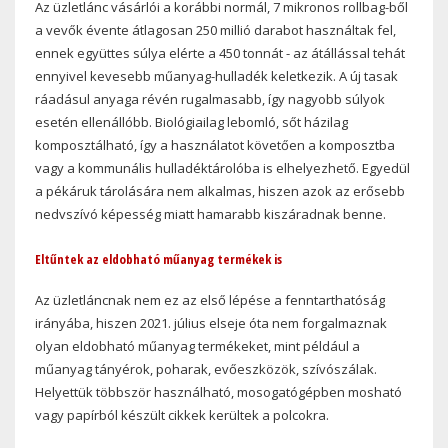
Az üzletlánc vásárlói a korábbi normál, 7 mikronos rollbag-ből
a vevők évente átlagosan 250 millió darabot használtak fel,
ennek együttes súlya elérte a 450 tonnát - az átállással tehát
ennyivel kevesebb műanyag-hulladék keletkezik. A új tasak
ráadásul anyaga révén rugalmasabb, így nagyobb súlyok
esetén ellenállóbb. Biológiailag lebomló, sőt házilag
komposztálható, így a használatot követően a komposztba
vagy a kommunális hulladéktárolóba is elhelyezhető. Egyedül
a pékáruk tárolására nem alkalmas, hiszen azok az erősebb
nedvszívó képesség miatt hamarabb kiszáradnak benne.
Eltűntek az eldobható műanyag termékek is
Az üzletláncnak nem ez az első lépése a fenntarthatóság
irányába, hiszen 2021. július elseje óta nem forgalmaznak
olyan eldobható műanyag termékeket, mint például a
műanyag tányérok, poharak, evőeszközök, szívószálak.
Helyettük többször használható, mosogatógépben mosható
vagy papírból készült cikkek kerültek a polcokra.