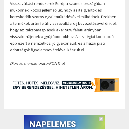
Visszaváltási rendszerek Európa számos országában
működnek; közös jellemzőjük, hogy az italgyártók és
kereskedők szoros együttműködésével működnek. Ezekben
a termékek árán felüli visszaváltási díj bevezetésével érik el,
hogy az italcsomagolások akár 90% feletti arányban
visszakerüljenek a gyűjtőpontokhoz. A stratégiai koncepció
épp ezért a nemzetközi jó gyakorlatok és a hazai piaci
adottságok figyelembevételével készült el.
(Forrás: markamonitorPONThu)