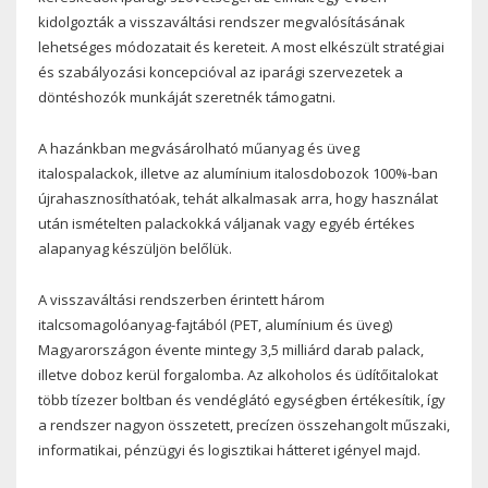
kidolgozták a visszaváltási rendszer megvalósításának
lehetséges módozatait és kereteit. A most elkészült stratégiai
és szabályozási koncepcióval az iparági szervezetek a
döntéshozók munkáját szeretnék támogatni.
A hazánkban megvásárolható műanyag és üveg
italospalackok, illetve az alumínium italosdobozok 100%-ban
újrahasznosíthatóak, tehát alkalmasak arra, hogy használat
után ismételten palackokká váljanak vagy egyéb értékes
alapanyag készüljön belőlük.
A visszaváltási rendszerben érintett három
italcsomagolóanyag-fajtából (PET, alumínium és üveg)
Magyarországon évente mintegy 3,5 milliárd darab palack,
illetve doboz kerül forgalomba. Az alkoholos és üdítőitalokat
több tízezer boltban és vendéglátó egységben értékesítik, így
a rendszer nagyon összetett, precízen összehangolt műszaki,
informatikai, pénzügyi és logisztikai hátteret igényel majd.