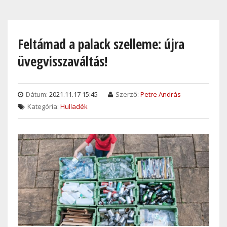
Skip
to
main
Feltámad a palack szelleme: újra
content
üvegvisszaváltás!
Dátum:
2021.11.17 15:45
Szerző:
Petre András
Kategória:
Hulladék