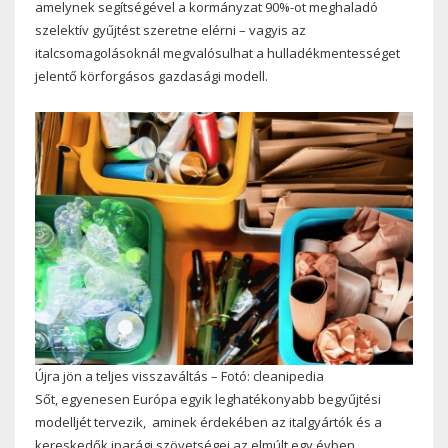
amelynek segítségével a kormányzat 90%-ot meghaladó
szelektív gyűjtést szeretne elérni – vagyis az
italcsomagolásoknál megvalósulhat a hulladékmentességet
jelentő körforgásos gazdasági modell.
Újra jön a teljes visszaváltás – Fotó: cleanipedia
Sőt, egyenesen Európa egyik leghatékonyabb begyűjtési
modelljét tervezik, aminek érdekében az italgyártók és a
kereskedők iparági szövetségei az elmúlt egy évben