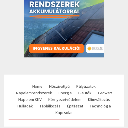
Home
Hőszivattyú
Pályázatok
Footer
Napelemrendszerek
Energia
E-autók
Growatt
menu
Napelem KKV
Környezetvédelem
Klímváltozás
Hulladék
Táplálkozás
Építészet
Technológia
Kapcsolat