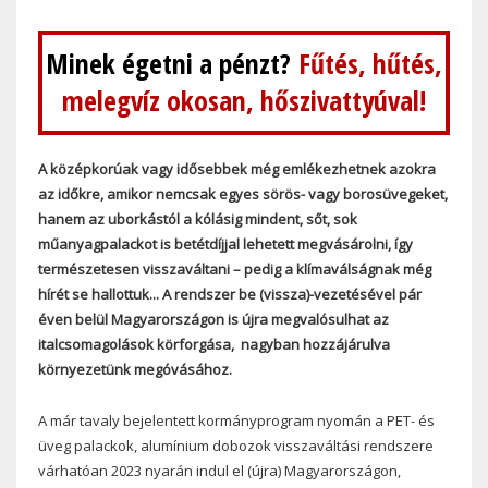
Minek égetni a pénzt?
Fűtés, hűtés,
melegvíz okosan, hőszivattyúval!
A középkorúak vagy idősebbek még emlékezhetnek azokra
az időkre, amikor nemcsak egyes sörös- vagy borosüvegeket,
hanem az uborkástól a kólásig mindent, sőt, sok
műanyagpalackot is betétdíjjal lehetett megvásárolni, így
természetesen visszaváltani – pedig a klímaválságnak még
hírét se hallottuk... A rendszer be (vissza)-vezetésével pár
éven belül Magyarországon is újra megvalósulhat az
italcsomagolások körforgása, nagyban hozzájárulva
környezetünk megóvásához.
A már tavaly bejelentett kormányprogram nyomán a PET- és
üveg palackok, alumínium dobozok visszaváltási rendszere
várhatóan 2023 nyarán indul el (újra) Magyarországon,