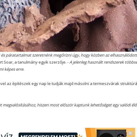
et és páratartalmat szeretnénk megőrizni úgy, hogy közben az elhasználódot
t Soar, a tanulmány egyik szerzője. -
A jelenleg használt rendszerek többs
mi képes erre.
el az építészek egy nap le tudják majd másolni a termeszvárak struktúrá
t megvalósításához, hiszen most először kaptunk lehetőséget egy valódi élő