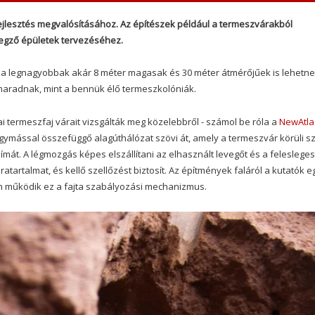
fejlesztés megvalósításához. Az építészek például a termeszvárakból
legző épületek tervezéséhez.
 legnagyobbak akár 8 méter magasak és 30 méter átmérőjűek is lehetne
nmaradnak, mint a bennük élő termeszkolóniák.
i termeszfaj várait vizsgálták meg közelebbről - számol be róla a
NewAtla
gymással összefüggő alagúthálózat szövi át, amely a termeszvár körüli sz
límát. A légmozgás képes elszállítani az elhasznált levegőt és a felesleges
tartalmat, és kellő szellőzést biztosít. Az építmények faláról a kutatók e
an működik ez a fajta szabályozási mechanizmus.