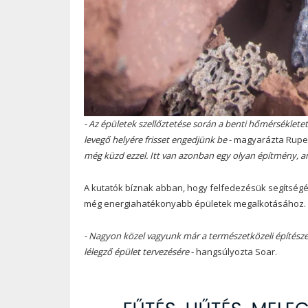
- Az épületek szellőztetése során a benti hőmérséklet
levegő helyére frisset engedjünk be
- magyarázta Ruper
még küzd ezzel. Itt van azonban egy olyan építmény, a
A kutatók bíznak abban, hogy felfedezésük segítségév
még energiahatékonyabb épületek megalkotásához.
- Nagyon közel vagyunk már a természetközeli építésze
lélegző épület tervezésére
- hangsúlyozta Soar.