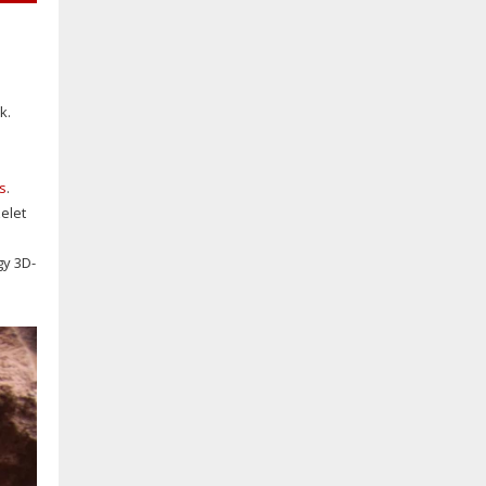
k.
s
.
elet
gy 3D-