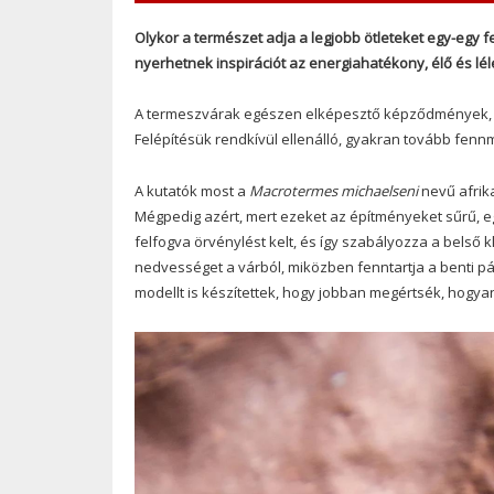
Olykor a természet adja a legjobb ötleteket egy-egy 
nyerhetnek inspirációt az energiahatékony, élő és lé
A termeszvárak egészen elképesztő képződmények, a
Felépítésük rendkívül ellenálló, gyakran tovább fen
A kutatók most a
Macrotermes michaelseni
nevű afrika
Mégpedig azért, mert ezeket az építményeket sűrű, e
felfogva örvénylést kelt, és így szabályozza a belső k
nedvességet a várból, miközben fenntartja a benti pára
modellt is készítettek, hogy jobban megértsék, hogy