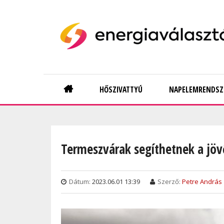
Skip
to
main
content
Main
HŐSZIVATTYÚ
NAPELEMRENDSZ
navigation
Termeszvárak segíthetnek a jö
Dátum:
2023.06.01 13:39
Szerző:
Petre András