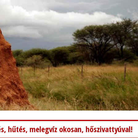
s, hűtés, melegvíz okosan, hőszivattyúval!