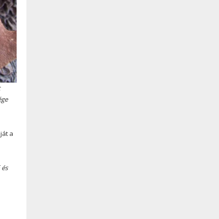
t
ége
ját a
 és