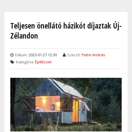
Skip
to
main
Teljesen önellátó házikót díjaztak Új-
content
Zélandon
Dátum:
2023.01.27 12:30
Szerző:
Petre András
Kategória:
Építészet