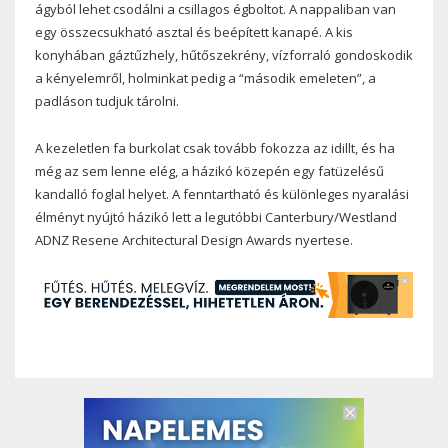
ágyból lehet csodálni a csillagos égboltot. A nappaliban van
egy összecsukható asztal és beépített kanapé. A kis
konyhában gáztűzhely, hűtőszekrény, vízforraló gondoskodik
a kényelemről, holminkat pedig a “második emeleten”, a
padláson tudjuk tárolni.
A kezeletlen fa burkolat csak tovább fokozza az idillt, és ha
még az sem lenne elég, a házikó közepén egy fatüzelésű
kandalló foglal helyet. A fenntartható és különleges nyaralási
élményt nyújtó házikó lett a legutóbbi Canterbury/Westland
ADNZ Resene Architectural Design Awards nyertese.