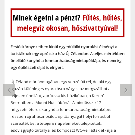
Minek égetni a pénzt?
Fűtés, hűtés,
melegvíz okosan, hőszivattyúval!
Festői környezetben kínál egyedülálló nyaralási élményt a
turistáknak egy aprócska ház Új-Zélandon. A teljes mértékben
önellátó kunyhó a fenntarthatóság mintapéldája, és nemrég
egy építészeti díjat is elnyert.
Új-Zéland már önmagában egy vonzó úti cél, de aki egy
PREVIOUS
N
igazán különleges nyaralásra vágyik, az megszállhat a
teljesen önellátó, aprócska kis házikóban, a Kererū
Retreatben a Mount Hutt lábánál. A mindössze 17
négyzetméteres kunyhó a fenntarthatóság mintaképe:
részben újrahasznosított építőanyagát helyi forrásból
szerezték be, a tetejére napelemeket telepítettek,
esővízgyűjtő tartállyal és komposzt WC-vel látták el - írja a