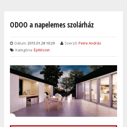
Skip
to
main
ODOO a napelemes szolárház
content
Dátum:
2015.01.28 10:29
Szerző:
Petre András
Kategória:
Építészet