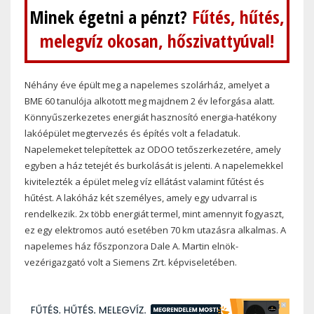
Minek égetni a pénzt?
Fűtés, hűtés,
melegvíz okosan, hőszivattyúval!
Néhány éve épült meg a napelemes szolárház, amelyet a
BME 60 tanulója alkotott meg majdnem 2 év leforgása alatt.
Könnyűszerkezetes energiát hasznosító energia-hatékony
lakóépület megtervezés és építés volt a feladatuk.
Napelemeket telepítettek az ODOO tetőszerkezetére, amely
egyben a ház tetejét és burkolását is jelenti. A napelemekkel
kivitelezték a épület meleg víz ellátást valamint fűtést és
hűtést. A lakóház két személyes, amely egy udvarral is
rendelkezik. 2x több energiát termel, mint amennyit fogyaszt,
ez egy elektromos autó esetében 70 km utazásra alkalmas. A
napelemes ház főszponzora Dale A. Martin elnök-
vezérigazgató volt a Siemens Zrt. képviseletében.