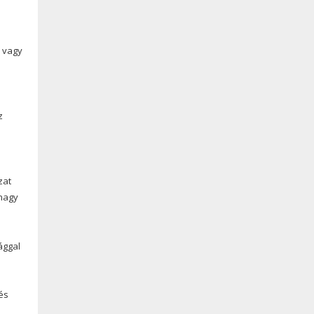
k vagy
z
zat
 nagy
ággal
és