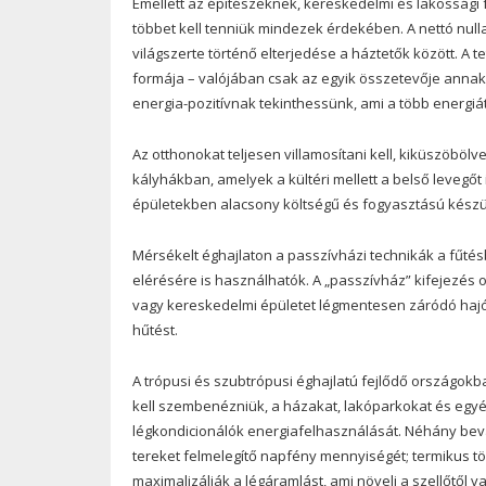
Emellett az építészeknek, kereskedelmi és lakossági 
többet kell tenniük mindezek érdekében. A nettó nulla
világszerte történő elterjedése a háztetők között. A
formája – valójában csak az egyik összetevője annak
energia-pozitívnak tekinthessünk, ami a több energiá
Az otthonokat teljesen villamosítani kell, kiküszöbö
kályhákban, amelyek a kültéri mellett a belső leveg
épületekben alacsony költségű és fogyasztású készülé
Mérsékelt éghajlaton a passzívházi technikák a fűtés
elérésére is használhatók. A „passzívház” kifejezés
vagy kereskedelmi épületet légmentesen záródó hajó
hűtést.
A trópusi és szubtrópusi éghajlatú fejlődő országo
kell szembenézniük, a házakat, lakóparkokat és egyé
légkondicionálók energiafelhasználását. Néhány bevá
tereket felmelegítő napfény mennyiségét; termikus tö
maximalizálják a légáramlást, ami növeli a szellőtől va