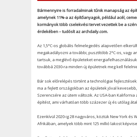
Bármennyire is forradalminak tűnik manapság az építő
amelynek 11%-a az építőanyagok, például acél, cement
kormányok több cselekvési tervet vezettek be a szén-
érdekében – tudósít az archdaily.com.
Az 1,5°C-os globális felmelegedés alapvetően elkerül
megakadályozni a további, pusztítóbb 2°C-os, vagy a
tartsuk, a meglévő épületeket energiafelhasználásuk t
továbbá 2030-ra minden új épületnek meg kell felelni
Bár sok előrelépés történt a technológiai fejlesztések
ma a fejlett országokban az épületek jóval kevesebb, 
Szerencsére az ütem változik. Az USA-ban Kalifornia ál
építést, ami várhatóan több százezer új és utólag áta
Ezenkívül 2020-ig 28 nagyváros, köztük New York és W
Afrikában, amelyek több mint 125 millió lakost képvisel