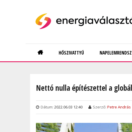
Skip
to
main
content
Main
HŐSZIVATTYÚ
NAPELEMRENDSZ
navigation
Nettó nulla építészettel a glob
Dátum:
2022.06.03 12:40
Szerző:
Petre András