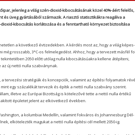
ipar, jelenleg a világ szén-dioxid-kibocsátásának közel 40%-áért felelős,
 és üveg gyártásából származik. A riasztó statisztikákra reagálva a
dioxid-kibocsátás korlátozása és a fenntartható környezet biztosítása
hetetlen a következő évtizedekben. A kérdés most az, hogy a világ képes
mi még rosszabb, 3°C-os felmelegedést. Ahhoz, hogy a tervezett másfél f
ekintetében 2050 előtt utólag nulla kibocsátásúakra kellene átépíteni,
e az új nettó nulla szabványnak.
, a tervezési stratégiák és koncepciók, valamint az építési folyamatok rév
mint egy százalékát tervezik és építik a nettó nulla szabvány szerint.
lam, illetve az Európai Bizottság is kötelezővé tette a nettó nulla értékű
lakított épületet jelent az elkövetkező években.
ashington, a kolumbiai Medellín, valamint Fokváros és Johannesburg Dél-
nek, elkötelezték magukat a nettó nulla építési cél mellett 2050-ig.