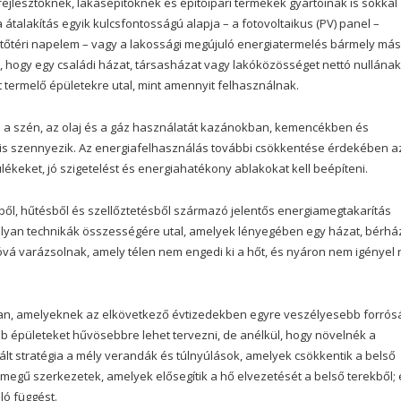
fejlesztőknek, lakásépítőknek és építőipari termékek gyártóinak is sokkal
 átalakítás egyik kulcsfontosságú alapja – a fotovoltaikus (PV) panel –
 tetőtéri napelem – vagy a lakossági megújuló energiatermelés bármely más
, hogy egy családi házat, társasházat vagy lakóközösséget nettó nullána
t termelő épületekre utal, mint amennyit felhasználnak.
lve a szén, az olaj és a gáz használatát kazánokban, kemencékben és
őt is szennyezik. Az energiafelhasználás további csökkentése érdekében a
keket, jó szigetelést és energiahatékony ablakokat kell beépíteni.
ből, hűtésből és szellőztetésből származó jelentős energiamegtakarítás
 olyan technikák összességére utal, amelyek lényegében egy házat, bérhá
vá varázsolnak, amely télen nem engedi ki a hőt, és nyáron nem igényel
kban, amelyeknek az elkövetkező évtizedekben egyre veszélyesebb forrós
b épületeket hűvösebbre lehet tervezni, de anélkül, hogy növelnék a
lt stratégia a mély verandák és túlnyúlások, amelyek csökkentik a belső
megű szerkezetek, amelyek elősegítik a hő elvezetését a belső terekből; 
ló függést.