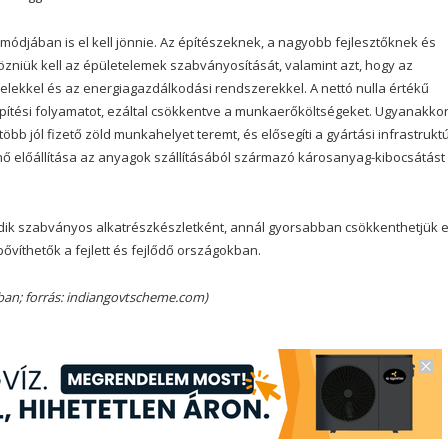
 módjában is el kell jönnie. Az építészeknek, a nagyobb fejlesztőknek és
zniük kell az épületelemek szabványosítását, valamint azt, hogy az
elekkel és az energiagazdálkodási rendszerekkel. A nettó nulla értékű
építési folyamatot, ezáltal csökkentve a munkaerőköltségeket. Ugyanakko
bb jól fizető zöld munkahelyet teremt, és elősegíti a gyártási infrastrukt
énő előállítása az anyagok szállításából származó károsanyag-kibocsátást 
ködik szabványos alkatrészkészletként, annál gyorsabban csökkenthetjük 
bővíthetők a fejlett és fejlődő országokban.
iában; forrás: indiangovtscheme.com)