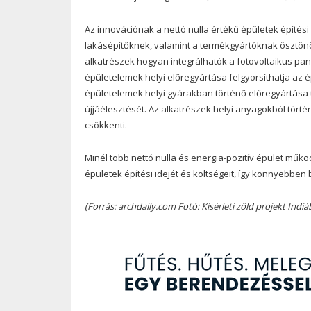
Az innovációnak a nettó nulla értékű épületek építési
lakásépítőknek, valamint a termékgyártóknak ösztönö
alkatrészek hogyan integrálhatók a fotovoltaikus pan
épületelemek helyi előregyártása felgyorsíthatja az 
épületelemek helyi gyárakban történő előregyártása tö
újjáélesztését. Az alkatrészek helyi anyagokból tört
csökkenti.
Minél több nettó nulla és energia-pozitív épület mű
épületek építési idejét és költségeit, így könnyebben 
(Forrás: archdaily.com Fotó: Kísérleti zöld projekt Ind