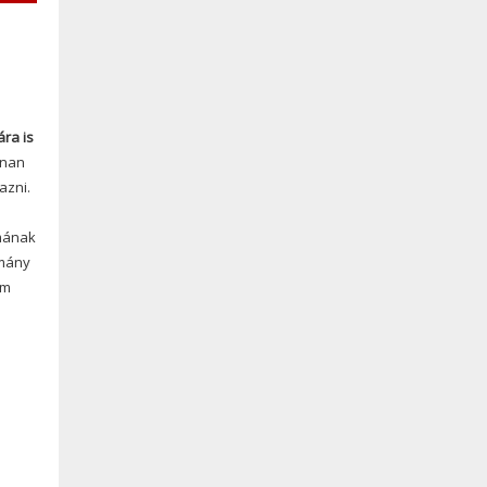
ára is
nnan
azni.
ámának
omány
em