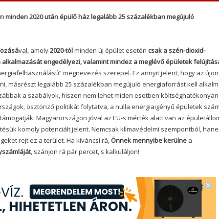
 minden 2020 után épülő ház legalább 25 százalékban megújuló
yozásá
val, amely
2020-tól
minden új épület esetén
csak a szén-dioxid-
a alkalmazását engedélyezi
, valamint mindez a meglévő épületek felújítás
energiafelhasználású” megnevezés szerepel.
Ez annyit jelent, hogy az újo
eni, másrészt legalább 25 százalékban megújuló energiaforrást kell alkalm
lazábbak a szabályok, hiszen nem lehet miden esetben költséghatékonyan
országok, ösztönző politikát folytatva, a nulla energiaigényű épületek sz
támogatják.
Magyarországon jóval az EU-s mérték alatt van az épületáll
űsítésük komoly potenciált jelent. Nemcsak klímavédelmi szempontból, han
ket rejt ez a terület.
Ha kíváncsi rá,
Önnek mennyibe kerülne
a
nyszámláját
, szánjon rá pár percet, s kalkuláljon!