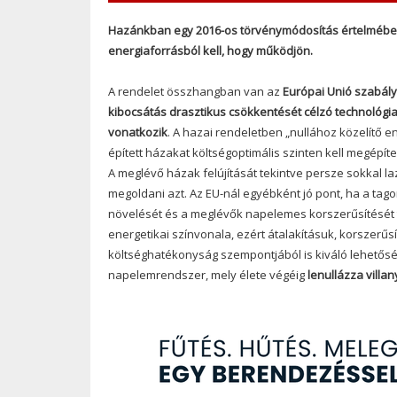
Hazánkban egy 2016-os törvénymódosítás értelmében
energiaforrásból kell, hogy működjön.
A rendelet összhangban van az
Európai Unió szabál
kibocsátás drasztikus csökkentését célzó technológi
vonatkozik
.
A hazai rendeletben „nullához közelítő 
épített házakat költségoptimális szinten kell megépít
A meglévő házak felújítását tekintve persze sokkal 
megoldani azt.
Az EU-nál egyébként jó pont, ha a tag
növelését és a meglévők napelemes korszerűsítését 
energetikai színvonala, ezért átalakításuk, korszer
költséghatékonyság szempontjából is kiváló lehetősége
napelemrendszer, mely élete végéig
lenullázza villa