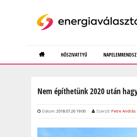
Skip
to
main
content
Main
HŐSZIVATTYÚ
NAPELEMRENDSZ
navigation
Nem építhetünk 2020 után hag
Dátum:
2018.07.26 19:00
Szerző:
Petre András