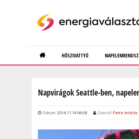
Skip
to
main
content
Main
HŐSZIVATTYÚ
NAPELEMRENDSZ
navigation
Napvirágok Seattle-ben, napel
Dátum:
2014.11.14 06:58
Szerző:
Petre András