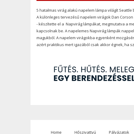
5 hatalmas virág alakú napelem lámpa világít Seattle
A különleges tervezésű napelem virágok Dan Corson 
- készítette el a Napvirág lámpákat, megmutatva a m
kapcsolnak be. A napelemes Napvirág lámpák nappel be
magukból. A napelem virágokba egyenként mozgásérzék
azért praktikus mert igazából csak akkor égnek, ha 
Home
Hőszivattyú
Pályázatok