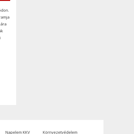
ódon.
ramja
sára
ák
i
Napelem KKV
Környezetvédelem