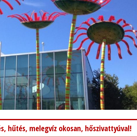
s, hűtés, melegvíz okosan, hőszivattyúval!