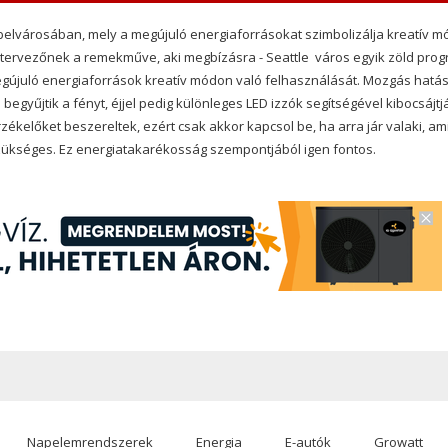
 belvárosában, mely a megújuló energiaforrásokat szimbolizálja kreatív m
tervezőnek a remekműve, aki megbízásra - Seattle város egyik zöld prog
egújuló energiaforrások kreatív módon való felhasználását. Mozgás hatá
gyűjtik a fényt, éjjel pedig különleges LED izzók segítségével kibocsájtj
előket beszereltek, ezért csak akkor kapcsol be, ha arra jár valaki, am
szükséges. Ez energiatakarékosság szempontjából igen fontos.
Napelemrendszerek
Energia
E-autók
Growatt