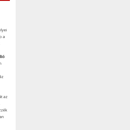
lyei
p a
k
llió
h
áz
t az
,
zzék
ban