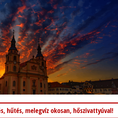
s, hűtés, melegvíz okosan, hőszivattyúval!