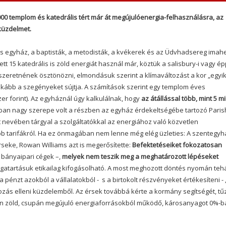
000 templom és katedrális tért már át megújulóenergia-felhasználásra, az
 küzdelmet.
us egyház, a baptisták, a metodisták, a kvékerek és az Üdvhadsereg imahe
tt 15 katedrális is zöld energiát használ már, köztük a salisbury-i vagy ép
szeretnének ösztönözni, elmondásuk szerint a klímaváltozást a kor „egyi
nkább a szegényeket sújtja.
A számítások szerint egy templom éves
er forint). Az egyháznál úgy kalkulálnak, hogy
az átállással több, mint
5 mi
sban nagy szerepe volt a részben az egyház érdekeltségébe tartozó Paris
t nevében tárgyal a szolgáltatókkal az energiához való közvetlen
 tarifákról.
Ha ez önmagában nem lenne még elég üzleties: A szentegyh
seke, Rowan Williams azt is megerősítette:
Befektetéseiket fokozatosan
 bányaipari cégek –,
melyek nem teszik meg a meghatározott lépéseket
gatartásuk etikailag kifogásolható.
A most meghozott döntés nyomán tehá
 pénzt azokból a vállalatokból - s a birtokolt részvényeket értékesíteni - 
ozás elleni küzdelemből.
Az érsek továbbá kérte a kormány segítségét, tű
jesen zöld, csupán megújuló energiaforrásokból működő, károsanyagot 0%-