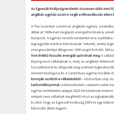
Az Egyesült Királyság területén összesen több mint 5
anglikán egyház ezzel is segíti a klímaváltozás elleni
A The Guardian szerint az anglikán egyház, a katolik
álltak át 100%-ban megújuló energiaforrásokra, emelle
liverpooli.
A egyház vezetői mindenkit erre a példára 
legnagyobb erkölcsi kihívásának" tekintik, amely legi
energiaszámlája átlagosan 1000 angol font (kb. 360 ez
font értékű fosszilis energiát spórolnak meg.
A váltá
Buying nevű vállalatnak is, mely az anglikán felekeze
hozzáférésről és állapodik meg a lehető legkedvezőbb
elismert teológusa és a Canterbury egyház korábbi ér
kivonják azokból a vállalatokból
– elsősorban olaj- és
karbonlábnyomuk
csökkentéséért, valamint üzleti ma
egyház befektetési alapjai 2023-tól kötelesek kivenni a
melyek nem vállalnak megfelelő részt az éghajlatvált
ki célul, hogy az Egyesült Királyság 2050-re egy tel
kibocsátó állam legyen.