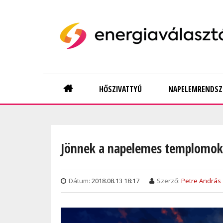
Skip
to
main
content
Main
HŐSZIVATTYÚ
NAPELEMRENDSZ
navigation
Jönnek a napelemes templomok
Dátum:
2018.08.13 18:17
Szerző:
Petre András