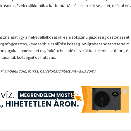
rásokat. Ezek csökkentik a karbantartási és csereköltségeket, ezáltal növ
asználatát, így a helyi vállalkozások és a sokszínű gazdaság ösztönzését. 
afogyasztás, kevesebb a szállítási költség. Az újrahasznosított tartalm
anyagokat, amelyeket egyébként hulladéklerakókba kellene szállítani, és
ításának költségeit és hatásait.
 kívül-belül zöld; forrás: barcelonarchitecturewalks.com)