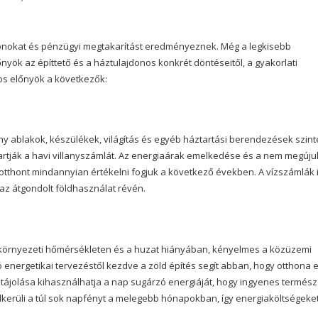
thonokat és pénzügyi megtakarítást eredményeznek. Még a legkisebb
őnyök az építtető és a háztulajdonos konkrét döntéseitől, a gyakorlati
os előnyök a következők:
y ablakok, készülékek, világítás és egyéb háztartási berendezések szin
rtják a havi villanyszámlát. Az energiaárak emelkedése és a nem megúju
tthont mindannyian értékelni fogjuk a következő években. A vízszámlák 
z átgondolt földhasználat révén.
örnyezeti hőmérsékleten és a huzat hiányában, kényelmes a közüzemi
ó energetikai tervezéstől kezdve a zöld építés segít abban, hogy otthona 
 tájolása kihasználhatja a nap sugárzó energiáját, hogy ingyenes termés
kerüli a túl sok napfényt a melegebb hónapokban, így energiaköltségeke