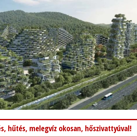
s, hűtés, melegvíz okosan, hőszivattyúval!