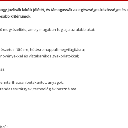
, hogy javítsák lakóik jólétét, és támogassák az egészséges közösséget és 
osabb kritériumok.
lő megközelítés, amely magában foglalja az alábbiakat:
mészetes fűtésre, hűtésre nappali megvilágításra;
növényekkel és víztakarékos gyakorlatokkal;
sa;
 fenntarthatóan betakarított anyagok;
rendezési tárgyak, technológiák használata.
őrzés;