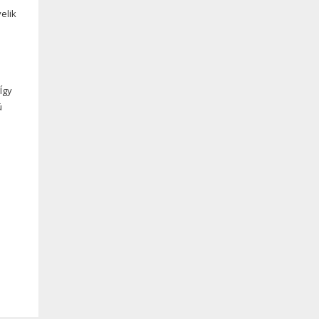
elik
Így
ú