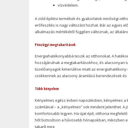
vízvédelem.
A zöld építési termékek és gyakorlatok minőségi ot
erőfeszítés is nagy változást hozhat. Bár az egyes el
alkalmazás mértékétől függően változnak, az általán
Pénzügyi megtakarítások
Energiahatékonyabbá teszik az otthonokat. A hatékon
hozzájárulnak a megtakarításokhoz, és alacsonyan ta
tüzelőanyagok kimerülése miatt az energiahatékony o
csökkennek az alacsony áramlású berendezések és a
Több kényelem
Kényelmes egész évben napsütésben, kényelmes a k
számláival – a „kényelmes” sok mindent jelenthet. A j
komfortosabb legyen. Ha újat épít, otthona megfelelő
hőt biztosítson a hűvösebb hónapokban, miközben el
takarít meg.