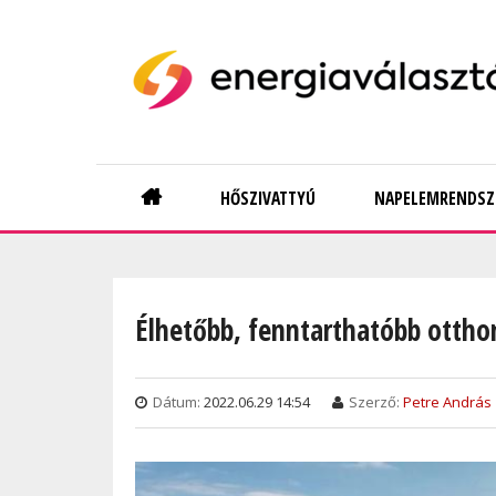
Skip
to
main
content
Main
HŐSZIVATTYÚ
NAPELEMRENDSZ
navigation
Élhetőbb, fenntarthatóbb otthon
Dátum:
2022.06.29 14:54
Szerző:
Petre András