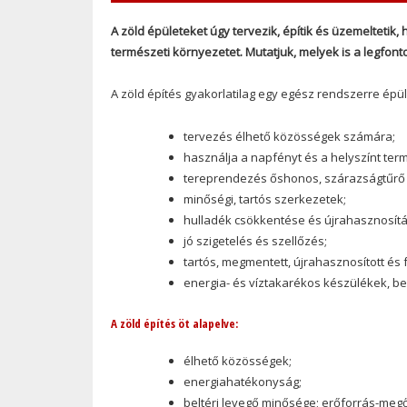
A zöld épületeket úgy tervezik, építik és üzemeltetik
természeti környezetet. Mutatjuk, melyek is a legfont
A zöld építés gyakorlatilag egy egész rendszerre épü
tervezés élhető közösségek számára;
használja a napfényt és a helyszínt ter
tereprendezés őshonos, szárazságtűrő 
minőségi, tartós szerkezetek;
hulladék csökkentése és újrahasznosítá
jó szigetelés és szellőzés;
tartós, megmentett, újrahasznosított és
energia- és víztakarékos készülékek, be
A zöld építés öt alapelve:
élhető közösségek;
energiahatékonyság;
beltéri levegő minősége; erőforrás-meg