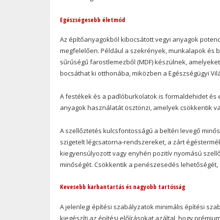
Egészségesebb életmód
Az építőanyagokból kibocsátott vegyi anyagok potenc
megfelelően. Például a szekrények, munkalapok és b
sűrűségű farostlemezből (MDF) készülnek, amelyeket
bocsáthat ki otthonába, miközben a Egészségügyi Vilá
A festékek és a padlóburkolatok is formaldehidet és
anyagok használatát ösztönzi, amelyek csökkentik va
A szellőztetés kulcsfontosságú a beltéri levegő minő
szigetelt légcsatorna-rendszereket, a zárt égéstermé
kiegyensúlyozott vagy enyhén pozitív nyomású szellő
minőségét. Csökkentik a penészesedés lehetőségét, 
Kevesebb karbantartás és nagyobb tartósság
A jelenlegi építési szabályzatok minimális építési s
kiegészíti az építési előírásokat azáltal, hogy prémi