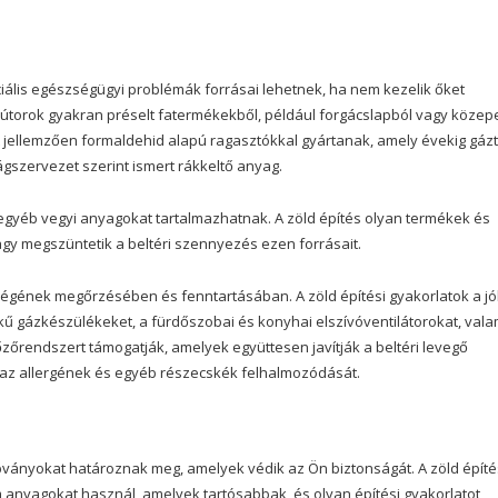
iális egészségügyi problémák forrásai lehetnek, ha nem kezelik őket
útorok gyakran préselt fatermékekből, például forgácslapból vagy közep
 jellemzően formaldehid alapú ragasztókkal gyártanak, amely évekig gázt
gszervezet szerint ismert rákkeltő anyag.
 egyéb vegyi anyagokat tartalmazhatnak. A zöld építés olyan termékek és
gy megszüntetik a beltéri szennyezés ezen forrásait.
ségének megőrzésében és fenntartásában. A zöld építési gyakorlatok a jó
kű gázkészülékeket, a fürdőszobai és konyhai elszívóventilátorokat, vala
zőrendszert támogatják, amelyek együttesen javítják a beltéri levegő
az allergének és egyéb részecskék felhalmozódását.
zabványokat határoznak meg, amelyek védik az Ön biztonságát. A zöld építé
um anyagokat használ, amelyek tartósabbak, és olyan építési gyakorlatot