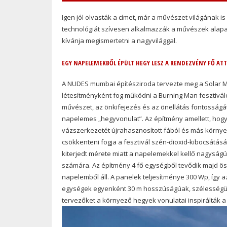
Igen jól olvasták a címet, már a művészet világának 
technológiát szívesen alkalmazzák a művészek alapa
kívánja megismertetni a nagyvilággal.
EGY NAPELEMEKBŐL ÉPÜLT HEGY LESZ A RENDEZVÉNY FŐ AT
A NUDES mumbai építésziroda tervezte meg a Solar M
létesítményként fog működni a Burning Man fesztivá
művészet, az önkifejezés és az önellátás fontosságát 
napelemes „hegyvonulat”. Az építmény amellett, hogy
vázszerkezetét újrahasznosított fából és más környe
csökkenteni fogja a fesztivál szén-dioxid-kibocsátás
kiterjedt mérete miatt a napelemekkel kellő nagyságú 
számára. Az építmény 4 fő egységből tevődik majd öss
napelemből áll. A panelek teljesítménye 300 Wp, így a
egységek egyenként 30 m hosszúságúak, szélességük 
tervezőket a környező hegyek vonulatai inspirálták a