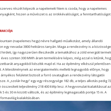
is szerves részét képezik a napelemek! Nem is csoda, hogy a napelemes
nyagként, hiszen a művészet is az örökkévalóságot, a fenntarthatóságot
TRAKCIÓJA
ountain (napelemes hegy) névre hallgató műalkotást, amely állandó
lon egy nevadai 3800 hektáros tanyán. Maga a rendezvény is a közössége
hirdeti, így nagyszerűen illeszkedik a tematikához a zöld energiát termel
 éves szinten 300 MWh áram termelésére képes, még azzal is kitűnik, hog
zetbarát anyagokból készítik majd el. Ha az építmény elkészül jelentősen
át. A létesítménynek az energiatermelés melletti legnagyobb előnye, hogy
árnyékos felületet biztosít a forró sivatagban a rendezvény látogatói
ze. A „szolár-hegy” egy-egy részegysége 182 db, a teljes alkotás pedig 7
z összesített teljesítmény 218 400 kWp lesz. A hegyvonulat-kialakítással az
5 és 30 m között változik, és az építmény legmagasabb pontja 15 m. A
 formavilág kialakításában.