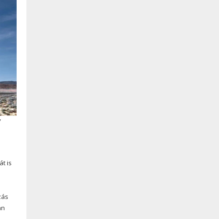
/
t is
zás
an