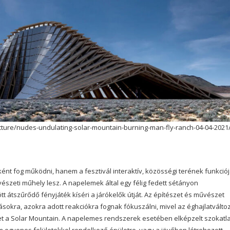
ture/nudes-undulating-solar-mountain-burning-man-fly-ranch-04-04-2021
 fog működni, hanem a fesztivál interaktív, közösségi terének funkciójá
vészeti műhely lesz. A napelemek által egy félig fedett sétányon
t átszűrődő fényjáték kíséri a járókelők útját. Az építészet és művészet
ásokra, azokra adott reakciókra fognak fókuszálni, mivel az éghajlatválto
ehet a Solar Mountain. A napelemes rendszerek esetében elképzelt szokatl