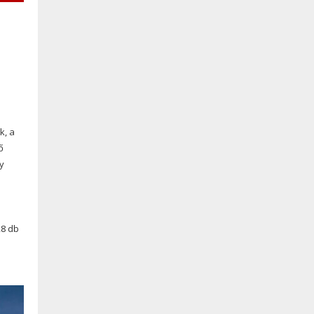
k, a
ő
y
28 db