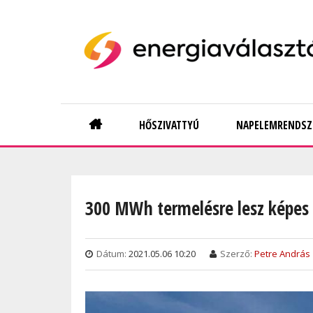
Skip
to
main
content
Main
HŐSZIVATTYÚ
NAPELEMRENDSZ
navigation
300 MWh termelésre lesz képes
Dátum:
2021.05.06 10:20
Szerző:
Petre András