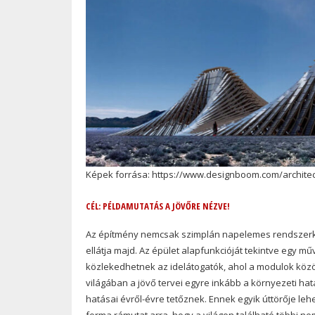
Képek forrása: https://www.designboom.com/architec
CÉL: PÉLDAMUTATÁS A JÖVŐRE NÉZVE!
Az építmény nemcsak szimplán napelemes rendszerként
ellátja majd. Az épület alapfunkcióját tekintve egy mű
közlekedhetnek az idelátogatók, ahol a modulok közöt
világában a jövő tervei egyre inkább a környezeti hat
hatásai évről-évre tetőznek. Ennek egyik úttörője l