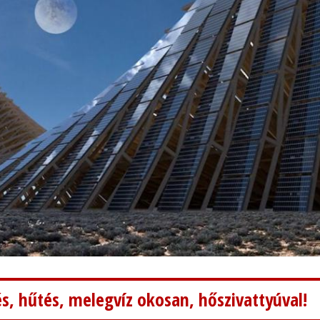
s, hűtés, melegvíz okosan, hőszivattyúval!