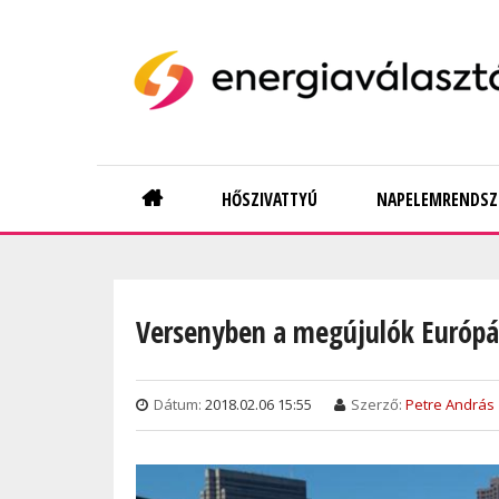
Skip
to
main
content
Main
HŐSZIVATTYÚ
NAPELEMRENDSZ
navigation
Versenyben a megújulók Európ
Dátum:
2018.02.06 15:55
Szerző:
Petre András