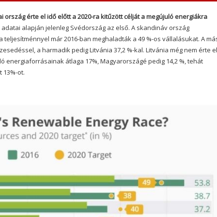
ország érte el idő előtt a 2020-ra kitűzött célját a megújuló energiákra
n adatai alapján jelenleg Svédország az első. A skandináv ország
 a teljesítménnyel már 2016-ban meghaladták a 49 %-os vállalásukat. A má
szesedéssel, a harmadik pedig Litvánia 37,2 %-kal. Litvánia még nem érte el
juló energiaforrásainak átlaga 17%, Magyarországé pedig 14,2 %, tehát
t 13%-ot.