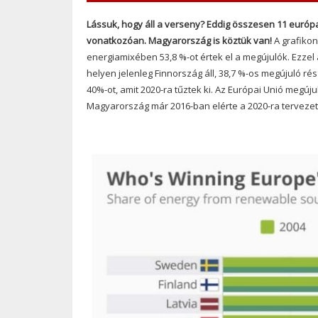
Lássuk, hogy áll a verseny?
Eddig összesen 11 európai 
vonatkozóan. Magyarország is köztük van!
A grafiko
energiamixében 53,8 %-ot értek el a megújulók. Ezzel
helyen jelenleg Finnország áll, 38,7 %-os megújuló ré
40%-ot, amit 2020-ra tűztek ki. Az Európai Unió megú
Magyarország már 2016-ban elérte a 2020-ra tervezet