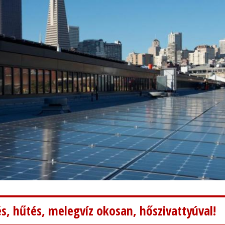
s, hűtés, melegvíz okosan, hőszivattyúval!