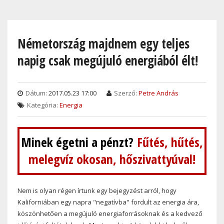
Skip
to
main
Németország majdnem egy teljes
content
napig csak megújuló energiából élt!
Dátum:
2017.05.23 17:00
Szerző:
Petre András
Kategória:
Energia
Minek égetni a pénzt?
Fűtés, hűtés,
melegvíz okosan, hőszivattyúval!
Nem is olyan régen írtunk egy bejegyzést arról, hogy
Kaliforniában egy napra "negatívba" fordult az energia ára,
köszönhetően a megújuló energiaforrásoknak és a kedvező