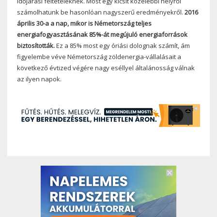
időjárási feltételeknek. Most egy kicsit közelebbi helyről
számolhatunk be hasonlóan nagyszerű eredményekről.
2016
április 30-a a nap, mikor is Németország teljes
energiafogyasztásának 85%-át megújuló energiaforrások
biztosították.
Ez a 85% most egy óriási dolognak számít, ám
figyelembe véve Németország zöldenergia-vállalásait a
következő évtized végére nagy eséllyel általánosság válnak
az ilyen napok.