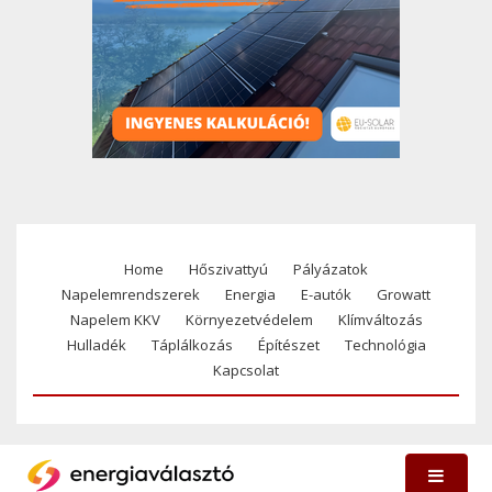
Home
Hőszivattyú
Pályázatok
Footer
Napelemrendszerek
Energia
E-autók
Growatt
menu
Napelem KKV
Környezetvédelem
Klímváltozás
Hulladék
Táplálkozás
Építészet
Technológia
Kapcsolat