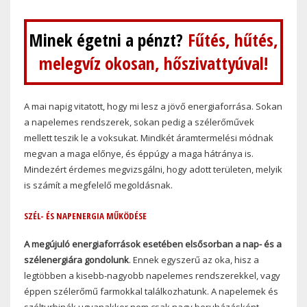
Minek égetni a pénzt?
Fűtés, hűtés,
melegvíz okosan, hőszivattyúval!
A mai napig vitatott, hogy mi lesz a jövő energiaforrása. Sokan
a napelemes rendszerek, sokan pedig a szélerőművek
mellett teszik le a voksukat. Mindkét áramtermelési módnak
megvan a maga előnye, és éppúgy a maga hátránya is.
Mindezért érdemes megvizsgálni, hogy adott területen, melyik
is számít a megfelelő megoldásnak.
SZÉL- ÉS NAPENERGIA MŰKÖDÉSE
A megújuló energiaforrások esetében elsősorban a nap- és a
szélenergiára gondolunk
. Ennek egyszerű az oka, hisz a
legtöbben a kisebb-nagyobb napelemes rendszerekkel, vagy
éppen szélerőmű farmokkal találkozhatunk. A napelemek és
szélturbinák ugyanakkor nem csak nagy beruházásként