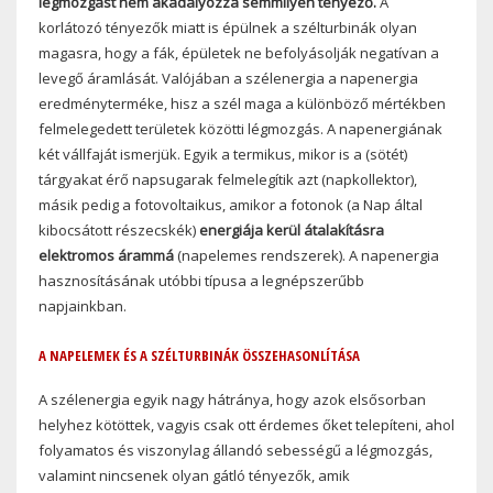
légmozgást nem akadályozza semmilyen tényező.
A
korlátozó tényezők miatt is épülnek a szélturbinák olyan
magasra, hogy a fák, épületek ne befolyásolják negatívan a
levegő áramlását. Valójában a szélenergia a napenergia
eredményterméke, hisz a szél maga a különböző mértékben
felmelegedett területek közötti légmozgás. A napenergiának
két vállfaját ismerjük. Egyik a termikus, mikor is a (sötét)
tárgyakat érő napsugarak felmelegítik azt (napkollektor),
másik pedig a fotovoltaikus, amikor a fotonok (a Nap által
kibocsátott részecskék)
energiája kerül átalakításra
elektromos árammá
(napelemes rendszerek). A napenergia
hasznosításának utóbbi típusa a legnépszerűbb
napjainkban.
A NAPELEMEK ÉS A SZÉLTURBINÁK ÖSSZEHASONLÍTÁSA
A szélenergia egyik nagy hátránya, hogy azok elsősorban
helyhez kötöttek, vagyis csak ott érdemes őket telepíteni, ahol
folyamatos és viszonylag állandó sebességű a légmozgás,
valamint nincsenek olyan gátló tényezők, amik