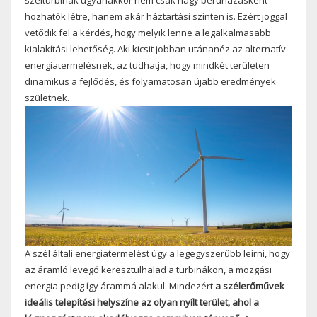
hozhatók létre, hanem akár háztartási szinten is. Ezért joggal
vetődik fel a kérdés, hogy melyik lenne a legalkalmasabb
kialakítási lehetőség. Aki kicsit jobban utánanéz az alternatív
energiatermelésnek, az tudhatja, hogy mindkét területen
dinamikus a fejlődés, és folyamatosan újabb eredmények
születnek.
A szél általi energiatermelést úgy a legegyszerűbb leírni, hogy
az áramló levegő keresztülhalad a turbinákon, a mozgási
energia pedig így árammá alakul. Mindezért
a szélerőművek
ideális telepítési helyszíne az olyan nyílt terület, ahol a