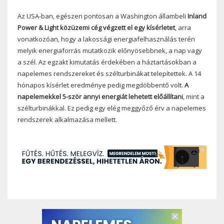
Az USA-ban, egészen pontosan a Washington állambeli
Inland
Power & Light közüzemi cég végzett el egy kísérletet
, arra
vonatkozóan, hogy a lakossági energiafelhasználás terén
melyik energiaforrás mutatkozik előnyösebbnek, a nap vagy
a szél. Az egzakt kimutatás érdekében a háztartásokban a
napelemes rendszereket és szélturbinákat telepítettek. A 14
hónapos kísérlet eredménye pedig megdöbbentő volt.
A
napelemekkel 5-ször annyi energiát lehetett előállítani
, mint a
szélturbinákkal. Ez pedig egy elég meggyőző érv a napelemes
rendszerek alkalmazása mellett.