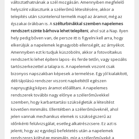
változtathatnának a szél mozgásán. Amennyiben megfelelő
helyszínt választunk a szélerőmű létesítésére, akkor a
telepítés után szüntelenül termelik majd az áramot, még az
éjszakai órákban is. A
szélturbinákkal szemben napelemes
rendszert szinte bárhova lehet telepíteni
, ahol süt a Nap. Ilyen
hely pedig bőven van, de persze itt is figyelni kell arra, hogy
elkerüljük a napelemek legnagyobb ellenségét, az árnyékot.
Amennyiben ezt ki tudjuk küszöbölni, akkor a fotovoltaikus
rendszert ki lehet építeni lapos- és ferde tetőn, vagy speciális
tartószerkezettel a talajra is. A napelemek viszont csak
bizonyos napszakban képesek a termelése. Egy jól kialakított,
déli tájolású rendszer viszont napkeltétől egészen
napnyugtáig képes áramot előállítani. A napelemes
rendszerek további nagy előnye a szélerőművekkel
szemben, hogy karbantartási szükségletük a létesítést
követően minimális. Ellentétben a szélerőműveknél, ahol
jelen vannak mechanikus elemek is szükségszerű az
időnkénti felülvizsgálat, esetleg alkatrészcsere. Ez azt is
jelenti, hogy az egyidejű befektetés után a napelemek
rendszeres költsége minimális, míg a szélerőműveké a