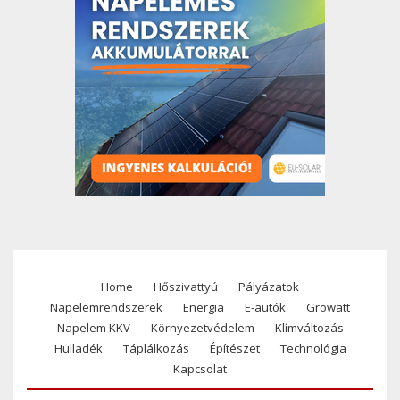
Home
Hőszivattyú
Pályázatok
Footer
Napelemrendszerek
Energia
E-autók
Growatt
menu
Napelem KKV
Környezetvédelem
Klímváltozás
Hulladék
Táplálkozás
Építészet
Technológia
Kapcsolat