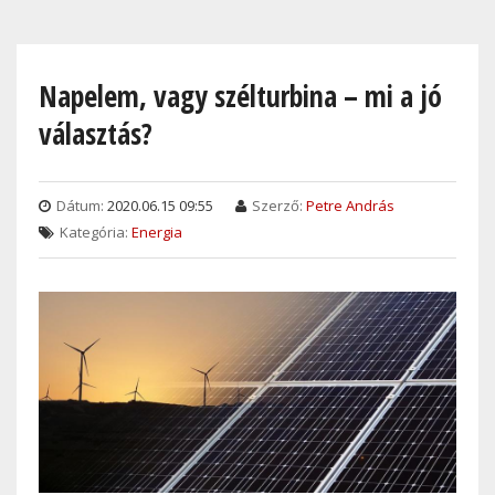
Skip
to
main
Napelem, vagy szélturbina – mi a jó
content
választás?
Dátum:
2020.06.15 09:55
Szerző:
Petre András
Kategória:
Energia