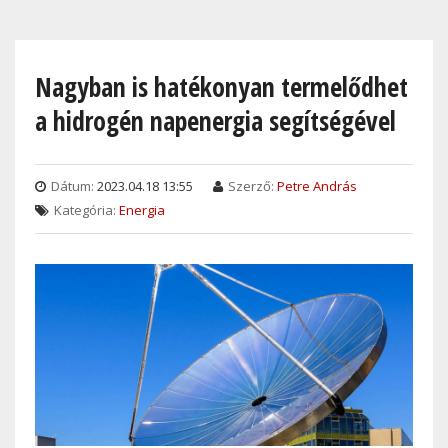
Skip
to
main
Nagyban is hatékonyan termelődhet
content
a hidrogén napenergia segítségével
Dátum:
2023.04.18 13:55
Szerző:
Petre András
Kategória:
Energia