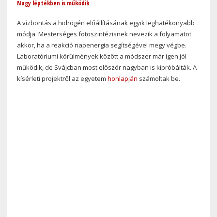
Nagy léptékben is működik
A vízbontás a hidrogén előállításának egyik leghatékonyabb
módja. Mesterséges fotoszintézisnek nevezik a folyamatot
akkor, ha a reakció napenergia segítségével megy végbe.
Laboratóriumi körülmények között a módszer már igen jól
működik, de Svájcban most először nagyban is kipróbálták. A
kísérleti projektről az egyetem
honlapján
számoltak be.