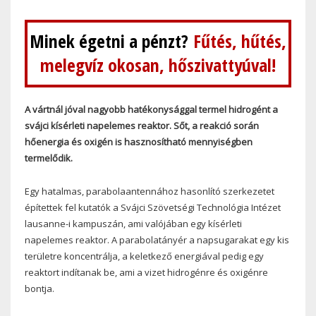
Minek égetni a pénzt?
Fűtés, hűtés,
melegvíz okosan, hőszivattyúval!
A vártnál jóval nagyobb hatékonysággal termel hidrogént a
svájci kísérleti napelemes reaktor. Sőt, a reakció során
hőenergia és oxigén is hasznosítható mennyiségben
termelődik.
Egy hatalmas, parabolaantennához hasonlító szerkezetet
építettek fel kutatók a Svájci Szövetségi Technológia Intézet
lausanne-i kampuszán, ami valójában egy kísérleti
napelemes reaktor. A parabolatányér a napsugarakat egy kis
területre koncentrálja, a keletkező energiával pedig egy
reaktort indítanak be, ami a vizet hidrogénre és oxigénre
bontja.