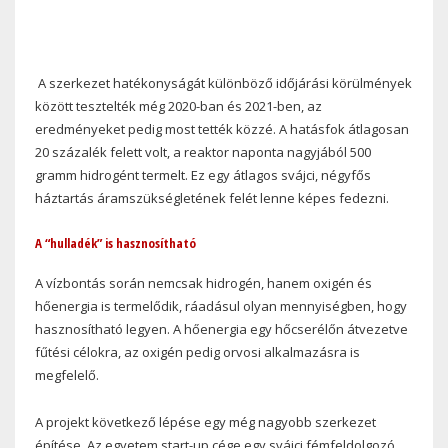
A szerkezet hatékonyságát különböző időjárási körülmények
között tesztelték még 2020-ban és 2021-ben, az
eredményeket pedig most tették közzé. A hatásfok átlagosan
20 százalék felett volt, a reaktor naponta nagyjából 500
gramm hidrogént termelt. Ez egy átlagos svájci, négyfős
háztartás áramszükségletének felét lenne képes fedezni.
A “hulladék” is hasznosítható
A vízbontás során nemcsak hidrogén, hanem oxigén és
hőenergia is termelődik, ráadásul olyan mennyiségben, hogy
hasznosítható legyen. A hőenergia egy hőcserélőn átvezetve
fűtési célokra, az oxigén pedig orvosi alkalmazásra is
megfelelő.
A projekt következő lépése egy még nagyobb szerkezet
építése. Az egyetem start-up cége egy svájci fémfeldolgozó