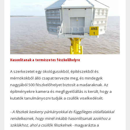
Hasonlítanak a természetes fészkelőhelyre
A szerkezetet egy ökológusokból, építészekből és
mérnökökből álló csapat tervezte meg, és mindegyik
nagyjából 500 fészkelőhelyet biztosít a madaraknak. Az
építményekre kamera és megfigyelőállás is került, hogy a
kutatók tanulmányozni tudják a csüllők viselkedését.
- A fészkek keskeny párkányokkal és függőleges oldalfalakkal
rendelkeznek, hogy minél inkább hasonlítsanak azokhoz a
sziklákhoz, ahol a csüllők fészkelnek
- magyarázta a