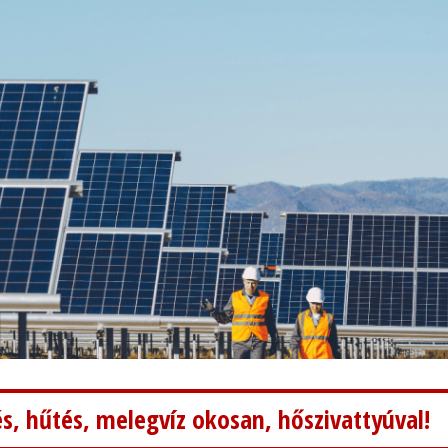
s, hűtés, melegvíz okosan, hőszivattyúval!