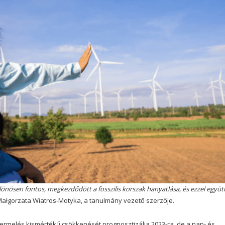
önösen fontos, megkezdődött a fosszilis korszak hanyatlása, és ezzel együt
ałgorzata Wiatros-Motyka, a tanulmány vezető szerzője.
ermelés kismértékű csökkenését prognosztizálja 2023-ra, de a nap- és