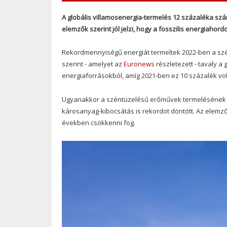
A globális villamosenergia-termelés 12 százaléka szá
elemzők szerint jól jelzi, hogy a fosszilis energiahor
Rekordmennyiségű energiát termeltek 2022-ben a szé
szerint - amelyet az
Euronews
részletezett - tavaly a
energiaforrásokból, amíg 2021-ben ez 10 százalék vol
Ugyanakkor a széntüzelésű erőművek termelésének k
károsanyag-kibocsátás is rekordot döntött. Az elemz
években csökkenni fog.