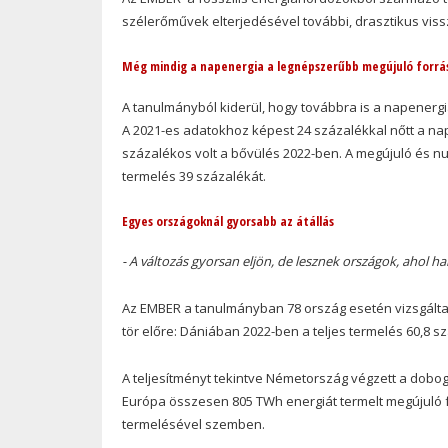
szélerőművek elterjedésével további, drasztikus vis
Még mindig a napenergia a legnépszerűbb megújuló forrá
A tanulmányból kiderül, hogy továbbra is a napenerg
A 2021-es adatokhoz képest 24 százalékkal nőtt a na
százalékos volt a bővülés 2022-ben. A megújuló és nu
termelés 39 százalékát.
Egyes országoknál gyorsabb az átállás
- A változás gyorsan eljön, de lesznek országok, ahol 
Az EMBER a tanulmányban 78 ország esetén vizsgálta
tör előre: Dániában 2022-ben a teljes termelés 60,8 s
A teljesítményt tekintve Németország végzett a dobog
Európa összesen 805 TWh energiát termelt megújuló f
termelésével szemben.