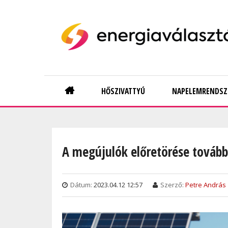
Skip
to
main
content
Main
HŐSZIVATTYÚ
NAPELEMRENDSZ
navigation
A megújulók előretörése továbbr
Dátum:
2023.04.12 12:57
Szerző:
Petre András