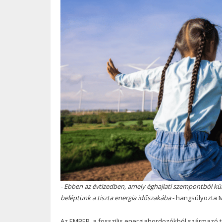
- Ebben az évtizedben, amely éghajlati szempontból kül
beléptünk a tiszta energia időszakába
- hangsúlyozta M
Az EMBER
a fosszilis energiahordozókból származó t