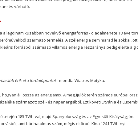
szaesés várható.
s
ia a legdinamikusabban növekvő energiaforrás - diadalmenete 18 éve töre
perőművekből származó termelés. A szélenergia sem marad le sokkal, ott
kleáris forrásból származó villamos energia részaránya pedig elérte a gl
hamarabb érik el a fordulópontot
- mondta Wiatros-Motyka.
, hogyan áll össze az energiamix. A megújulók terén számos európai ors
zázaléka származott szél- és napenergiából. Ezt követi Litvánia és Luxemb
ó tetején 185 TWh-val, majd Spanyolország és az Egyesült Királyság jön.
orrásból, ami bár hatalmas szám, mégis eltörpül Kína 1241 TWh-nyi