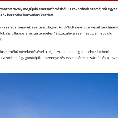
rmazott tavaly megújuló energiaforrásból. Ez rekordnak számít, sőt egyes
dozók korszaka hanyatlani kezdett.
l- és naperőművek szerte a világon. Az EMBER nevű szervezet tanulmán
 globális villamos energia termelés 12 százaléka származott a megújuló
t.
ismértékű növekedésével a teljes villamosenergia-iparhoz köthető
ők azonban úgy gondolják, a szennyezés ezzel elérte a csúcsát, és a köv