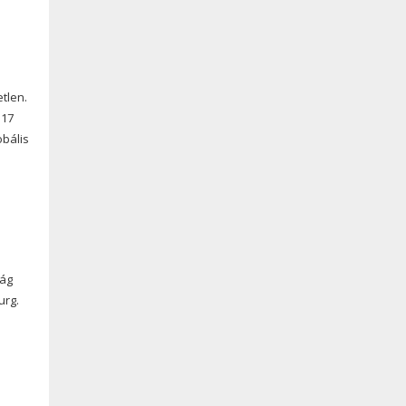
tlen.
 17
obális
zág
urg.