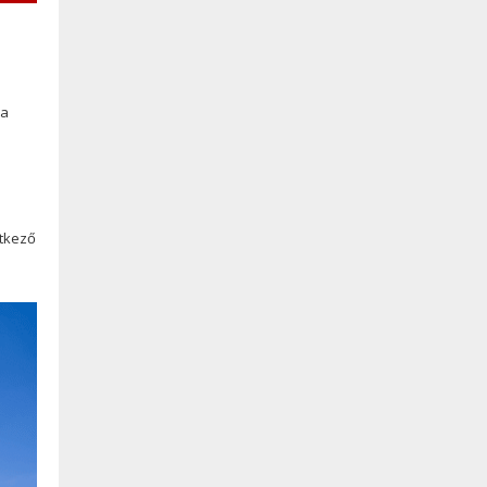
ya
etkező