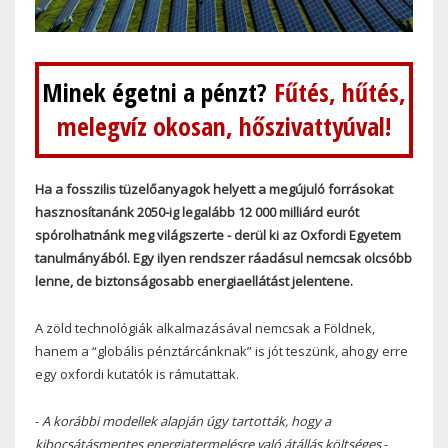
Minek égetni a pénzt?
Fűtés, hűtés,
melegvíz okosan, hőszivattyúval!
Ha a fosszilis tüzelőanyagok helyett a megújuló forrásokat
hasznosítanánk 2050-ig legalább 12 000 milliárd eurót
spórolhatnánk meg világszerte - derül ki az Oxfordi Egyetem
tanulmányából. Egy ilyen rendszer ráadásul nemcsak olcsóbb
lenne, de biztonságosabb energiaellátást jelentene.
A zöld technológiák alkalmazásával nemcsak a Földnek,
hanem a “globális pénztárcánknak” is jót teszünk, ahogy erre
egy oxfordi kutatók is rámutattak.
-
A korábbi modellek alapján úgy tartották, hogy a
kibocsátásmentes energiatermelésre való átállás költséges
-