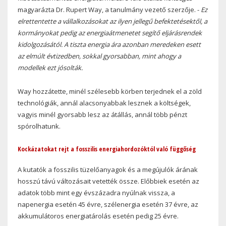
magyarázta Dr. Rupert Way, a tanulmány vezető szerzője. -
Ez
elrettentette a vállalkozásokat az ilyen jellegű befektetésektől, a
kormányokat pedig az energiaátmenetet segítő eljárásrendek
kidolgozásától. A tiszta energia ára azonban meredeken esett
az elmúlt évtizedben, sokkal gyorsabban, mint ahogy a
modellek ezt jósolták.
Way hozzátette, minél szélesebb körben terjednek el a zöld
technológiák, annál alacsonyabbak lesznek a költségek,
vagyis minél gyorsabb lesz az átállás, annál több pénzt
spórolhatunk.
Kockázatokat rejt a fosszilis energiahordozóktól való függőség
A kutatók a fosszilis tüzelőanyagok és a megújulók árának
hosszú távú változásait vetették össze. Előbbiek esetén az
adatok több mint egy évszázadra nyúlnak vissza, a
napenergia esetén 45 évre, szélenergia esetén 37 évre, az
akkumulátoros energiatárolás esetén pedig 25 évre.