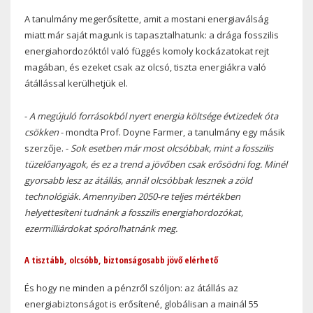
A tanulmány megerősítette, amit a mostani energiaválság
miatt már saját magunk is tapasztalhatunk: a drága fosszilis
energiahordozóktól való függés komoly kockázatokat rejt
magában, és ezeket csak az olcsó, tiszta energiákra való
átállással kerülhetjük el.
-
A megújuló forrásokból nyert energia költsége évtizedek óta
csökken
- mondta Prof. Doyne Farmer, a tanulmány egy másik
szerzője. -
Sok esetben már most olcsóbbak, mint a fosszilis
tüzelőanyagok, és ez a trend a jövőben csak erősödni fog. Minél
gyorsabb lesz az átállás, annál olcsóbbak lesznek a zöld
technológiák. Amennyiben 2050-re teljes mértékben
helyettesíteni tudnánk a fosszilis energiahordozókat,
ezermilliárdokat spórolhatnánk meg.
A tisztább, olcsóbb, biztonságosabb jövő elérhető
És hogy ne minden a pénzről szóljon: az átállás az
energiabiztonságot is erősítené, globálisan a mainál 55