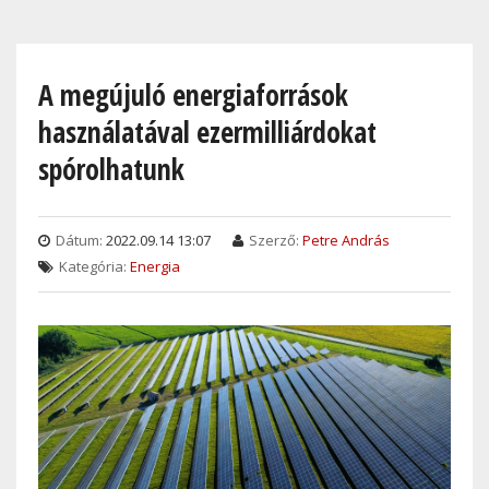
Skip
to
main
A megújuló energiaforrások
content
használatával ezermilliárdokat
spórolhatunk
Dátum:
2022.09.14 13:07
Szerző:
Petre András
Kategória:
Energia