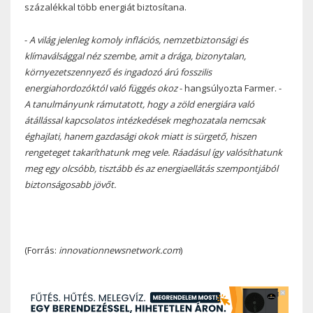
százalékkal több energiát biztosítana.
-
A világ jelenleg komoly inflációs, nemzetbiztonsági és
klímaválsággal néz szembe, amit a drága, bizonytalan,
környezetszennyező és ingadozó árú fosszilis
energiahordozóktól való függés okoz
- hangsúlyozta Farmer. -
A tanulmányunk rámutatott, hogy a zöld energiára való
átállással kapcsolatos intézkedések meghozatala nemcsak
éghajlati, hanem gazdasági okok miatt is sürgető, hiszen
rengeteget takaríthatunk meg vele. Ráadásul így valósíthatunk
meg egy olcsóbb, tisztább és az energiaellátás szempontjából
biztonságosabb jövőt.
(Forrás:
innovationnewsnetwork.com
)