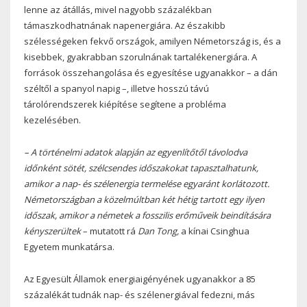
lenne az átállás, mivel nagyobb százalékban
támaszkodhatnának napenergiára. Az északibb
szélességeken fekvő országok, amilyen Németország is, és a
kisebbek, gyakrabban szorulnának tartalékenergiára. A
források összehangolása és egyesítése ugyanakkor – a dán
széltől a spanyol napig –, illetve hosszú távú
tárolórendszerek kiépítése segítene a probléma
kezelésében.
– A történelmi adatok alapján az egyenlítőtől távolodva
időnként sötét, szélcsendes időszakokat tapasztalhatunk,
amikor a nap- és szélenergia termelése egyaránt korlátozott.
Németországban a közelmúltban két hétig tartott egy ilyen
időszak, amikor a németek a fosszilis erőműveik beindítására
kényszerültek
– mutatott rá
Dan Tong,
a kínai Csinghua
Egyetem munkatársa.
Az Egyesült Államok energiaigényének ugyanakkor a 85
százalékát tudnák nap- és szélenergiával fedezni, más