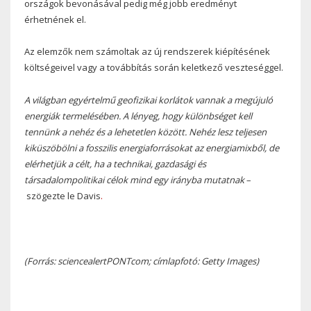
országok bevonásával pedig még jobb eredményt
érhetnének el.
Az elemzők nem számoltak az új rendszerek kiépítésének
költségeivel vagy a továbbítás során keletkező veszteséggel.
A világban egyértelmű geofizikai korlátok vannak a megújuló
energiák termelésében. A lényeg, hogy különbséget kell
tennünk a nehéz és a lehetetlen között. Nehéz lesz teljesen
kiküszöbölni a fosszilis energiaforrásokat az energiamixből, de
elérhetjük a célt, ha a technikai, gazdasági és
társadalompolitikai célok mind egy irányba mutatnak
–
szögezte le Davis
.
(Forrás: sciencealertPONTcom; címlapfotó:
Getty Images)