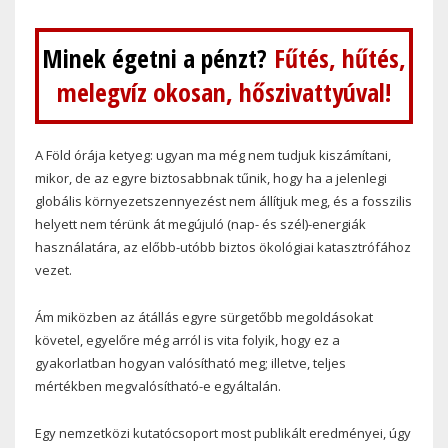
Minek égetni a pénzt?
Fűtés, hűtés,
melegvíz okosan, hőszivattyúval!
A Föld órája ketyeg: ugyan ma még nem tudjuk kiszámítani,
mikor, de az egyre biztosabbnak tűnik, hogy ha a jelenlegi
globális környezetszennyezést nem állítjuk meg, és a fosszilis
helyett nem térünk át megújuló (nap- és szél)-energiák
használatára, az előbb-utóbb biztos ökológiai katasztrófához
vezet.
Ám miközben az átállás egyre sürgetőbb megoldásokat
követel, egyelőre még arról is vita folyik, hogy ez a
gyakorlatban hogyan valósítható meg; illetve, teljes
mértékben megvalósítható-e egyáltalán.
Egy nemzetközi kutatócsoport most publikált eredményei, úgy