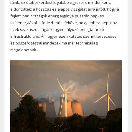
tűnik, ez utóbbi kérdést legalább egyszer s mindenkorra
eldöntötték: a hosszas és alapos vizsgálat arra jutott, hogy a
fejlett ipari országok energiaigénye pusztán nap- és
szélenergiával is fedezhető – feltéve, hogy ehhez kiépül az
ezek szakaszosságát kiegyensúlyozó energiatároló
infrastruktúra is. Ám ugyanezen kutatás szerint tervezéssel
és összefogással mindezek ma már technikailag
megoldhatóak.