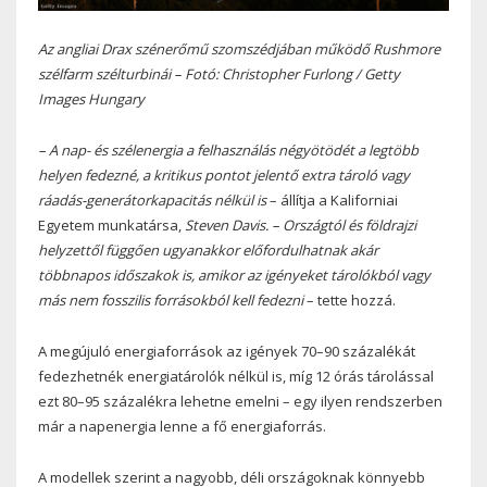
Az angliai Drax szénerőmű szomszédjában működő Rushmore
szélfarm szélturbinái – Fotó: Christopher Furlong / Getty
Images Hungary
– A nap- és szélenergia a felhasználás négyötödét a legtöbb
helyen fedezné, a kritikus pontot jelentő extra tároló vagy
ráadás-generátorkapacitás nélkül is
– állítja a Kaliforniai
Egyetem munkatársa,
Steven Davis. – Országtól és földrajzi
helyzettől függően ugyanakkor előfordulhatnak akár
többnapos időszakok is, amikor az igényeket tárolókból vagy
más nem fosszilis forrásokból kell fedezni
– tette hozzá.
A megújuló energiaforrások az igények 70–90 százalékát
fedezhetnék energiatárolók nélkül is, míg 12 órás tárolással
ezt 80–95 százalékra lehetne emelni – egy ilyen rendszerben
már a napenergia lenne a fő energiaforrás.
A modellek szerint a nagyobb, déli országoknak könnyebb