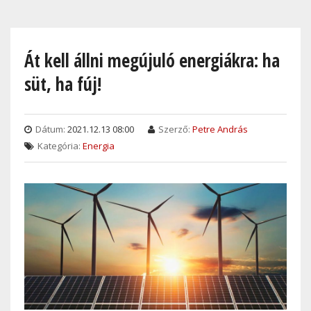
Skip
to
main
Át kell állni megújuló energiákra: ha
content
süt, ha fúj!
Dátum:
2021.12.13 08:00
Szerző:
Petre András
Kategória:
Energia