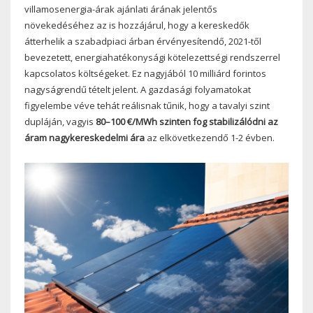
villamosenergia-árak ajánlati árának jelentős
növekedéséhez az is hozzájárul, hogy a kereskedők
átterhelik a szabadpiaci árban érvényesítendő, 2021-től
bevezetett, energiahatékonysági kötelezettségi rendszerrel
kapcsolatos költségeket. Ez nagyjából 10 milliárd forintos
nagyságrendű tételt jelent. A gazdasági folyamatokat
figyelembe véve tehát reálisnak tűnik, hogy a tavalyi szint
dupláján, vagyis
80–100 €/MWh szinten fog stabilizálódni az
áram nagykereskedelmi ára
az elkövetkezendő 1-2 évben.