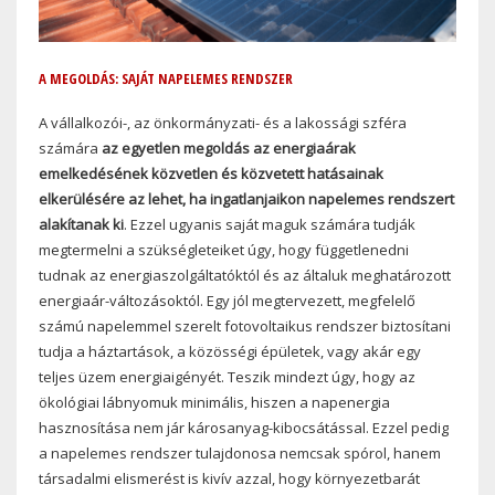
A MEGOLDÁS: SAJÁT NAPELEMES RENDSZER
A vállalkozói-, az önkormányzati- és a lakossági szféra
számára
az egyetlen megoldás az energiaárak
emelkedésének közvetlen és közvetett hatásainak
elkerülésére az lehet, ha ingatlanjaikon napelemes rendszert
alakítanak ki
. Ezzel ugyanis saját maguk számára tudják
megtermelni a szükségleteiket úgy, hogy függetlenedni
tudnak az energiaszolgáltatóktól és az általuk meghatározott
energiaár-változásoktól. Egy jól megtervezett, megfelelő
számú napelemmel szerelt fotovoltaikus rendszer biztosítani
tudja a háztartások, a közösségi épületek, vagy akár egy
teljes üzem energiaigényét. Teszik mindezt úgy, hogy az
ökológiai lábnyomuk minimális, hiszen a napenergia
hasznosítása nem jár károsanyag-kibocsátással. Ezzel pedig
a napelemes rendszer tulajdonosa nemcsak spórol, hanem
társadalmi elismerést is kivív azzal, hogy környezetbarát