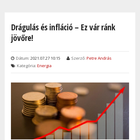
Skip
to
main
Drágulás és infláció – Ez vár ránk
content
jövőre!
Dátum:
2021.07.27 10:15
Szerző:
Petre András
Kategória:
Energia