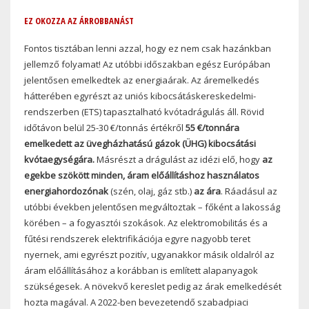
EZ OKOZZA AZ ÁRROBBANÁST
Fontos tisztában lenni azzal, hogy ez nem csak hazánkban
jellemző folyamat! Az utóbbi időszakban egész Európában
jelentősen emelkedtek az energiaárak. Az áremelkedés
hátterében egyrészt az uniós kibocsátáskereskedelmi-
rendszerben (ETS) tapasztalható kvótadrágulás áll. Rövid
időtávon belül 25-30 €/tonnás értékről
55 €/tonnára
emelkedett az üvegházhatású gázok (ÜHG) kibocsátási
kvótaegységára.
Másrészt a drágulást az idézi elő, hogy
az
egekbe szökött minden, áram előállításhoz használatos
energiahordozónak
(szén, olaj, gáz stb.)
az ára
. Ráadásul az
utóbbi években jelentősen megváltoztak – főként a lakosság
körében – a fogyasztói szokások. Az elektromobilitás és a
fűtési rendszerek elektrifikációja egyre nagyobb teret
nyernek, ami egyrészt pozitív, ugyanakkor másik oldalról az
áram előállításához a korábban is említett alapanyagok
szükségesek. A növekvő kereslet pedig az árak emelkedését
hozta magával. A 2022-ben bevezetendő szabadpiaci