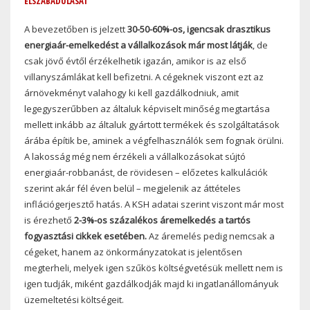
ELSZABADULÁSÁT
A bevezetőben is jelzett
30-50-60%-os, igencsak drasztikus
energiaár-emelkedést a vállalkozások már most látják
, de
csak jövő évtől érzékelhetik igazán, amikor is az első
villanyszámlákat kell befizetni. A cégeknek viszont ezt az
árnövekményt valahogy ki kell gazdálkodniuk, amit
legegyszerűbben az általuk képviselt minőség megtartása
mellett inkább az általuk gyártott termékek és szolgáltatások
árába építik be, aminek a végfelhasználók sem fognak örülni.
A lakosság még nem érzékeli a vállalkozásokat sújtó
energiaár-robbanást, de rövidesen – előzetes kalkulációk
szerint akár fél éven belül – megjelenik az áttételes
inflációgerjesztő hatás. A KSH adatai szerint viszont már most
is érezhető
2-3%-os százalékos áremelkedés a tartós
fogyasztási cikkek esetében.
Az áremelés pedig nemcsak a
cégeket, hanem az önkormányzatokat is jelentősen
megterheli, melyek igen szűkös költségvetésük mellett nem is
igen tudják, miként gazdálkodják majd ki ingatlanállományuk
üzemeltetési költségeit.