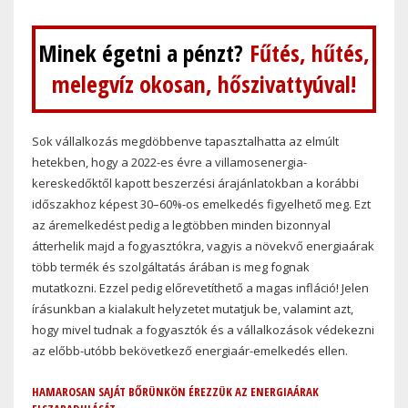
Minek égetni a pénzt?
Fűtés, hűtés,
melegvíz okosan, hőszivattyúval!
Sok vállalkozás megdöbbenve tapasztalhatta az elmúlt
hetekben, hogy a 2022-es évre a villamosenergia-
kereskedőktől kapott beszerzési árajánlatokban a korábbi
időszakhoz képest 30–60%-os emelkedés figyelhető meg. Ezt
az áremelkedést pedig a legtöbben minden bizonnyal
átterhelik majd a fogyasztókra, vagyis a növekvő energiaárak
több termék és szolgáltatás árában is meg fognak
mutatkozni. Ezzel pedig előrevetíthető a magas infláció! Jelen
írásunkban a kialakult helyzetet mutatjuk be, valamint azt,
hogy mivel tudnak a fogyasztók és a vállalkozások védekezni
az előbb-utóbb bekövetkező energiaár-emelkedés ellen.
HAMAROSAN SAJÁT BŐRÜNKÖN ÉREZZÜK AZ ENERGIAÁRAK