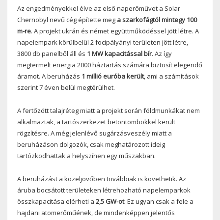
Az engedményekkel élve az első naperőművet a Solar
Chernobyl nevű cég építette meg
a szarkofágtól mintegy 100
m-re
. A projekt ukrán és német együttműködéssel jött létre. A
napelempark körülbelül 2 focipályányi területen jött létre,
3800 db panelből áll és
1 MW kapacitással bír
. Az így
megtermelt energia 2000 háztartás számára biztosít elegendő
áramot. A beruházás
1 millió euróba került
, ami a számítások
szerint 7 éven belül megtérülhet.
A fertőzött talajréteg miatt a projekt során földmunkákat nem
alkalmaztak, a tartószerkezet betontömbökkel került
rögzítésre. A még jelenlévő sugárzásveszély miatt a
beruházáson dolgozók, csak meghatározott ideig
tartózkodhattak a helyszínen egy műszakban.
A beruházást a közeljövőben továbbiak is követhetik. Az
áruba bocsátott területeken létrehozható napelemparkok
összkapacitása elérheti a
2,5 GW-ot
. Ez ugyan csak a fele a
hajdani atomerőműének, de mindenképpen jelentős