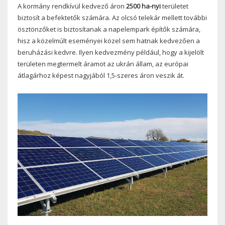
A kormány rendkívül kedvező áron
2500 ha-nyi
területet
biztosít a befektetők számára. Az olcsó telekár mellett további
ösztönzőket is biztosítanak a napelempark építők számára,
hisz a közelmúlt eseményei közel sem hatnak kedvezően a
beruházási kedvre. Ilyen kedvezmény például, hogy a kijelölt
területen megtermelt áramot az ukrán állam, az európai
átlagárhoz képest nagyjából 1,5-szeres áron veszik át.