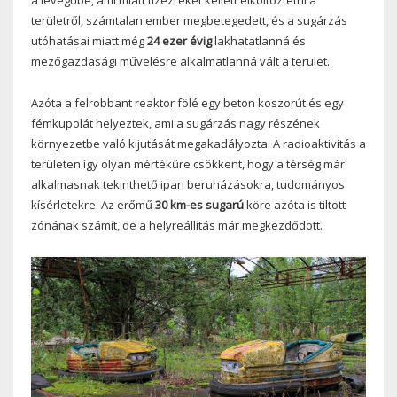
területről, számtalan ember megbetegedett, és a sugárzás
utóhatásai miatt még
24 ezer évig
lakhatatlanná és
mezőgazdasági művelésre alkalmatlanná vált a terület.
Azóta a felrobbant reaktor fölé egy beton koszorút és egy
fémkupolát helyeztek, ami a sugárzás nagy részének
környezetbe való kijutását megakadályozta. A radioaktivitás a
területen így olyan mértékűre csökkent, hogy a térség már
alkalmasnak tekinthető ipari beruházásokra, tudományos
kísérletekre. Az erőmű
30 km-es sugarú
köre azóta is tiltott
zónának számít, de a helyreállítás már megkezdődött.