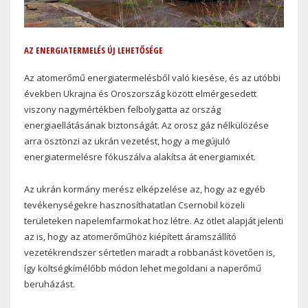
AZ ENERGIATERMELÉS ÚJ LEHETŐSÉGE
Az atomerőmű energiatermelésből való kiesése, és az utóbbi
években Ukrajna és Oroszország között elmérgesedett
viszony nagymértékben felbolygatta az ország
energiaellátásának biztonságát. Az orosz gáz nélkülözése
arra ösztönzi az ukrán vezetést, hogy a megújuló
energiatermelésre fókuszálva alakítsa át energiamixét.
Az ukrán kormány merész elképzelése az, hogy az egyéb
tevékenységekre hasznosíthatatlan Csernobil közeli
területeken napelemfarmokat hoz létre. Az ötlet alapját jelenti
az is, hogy az atomerőműhöz kiépített áramszállító
vezetékrendszer sértetlen maradt a robbanást követően is,
így költségkímélőbb módon lehet megoldani a naperőmű
beruházást.