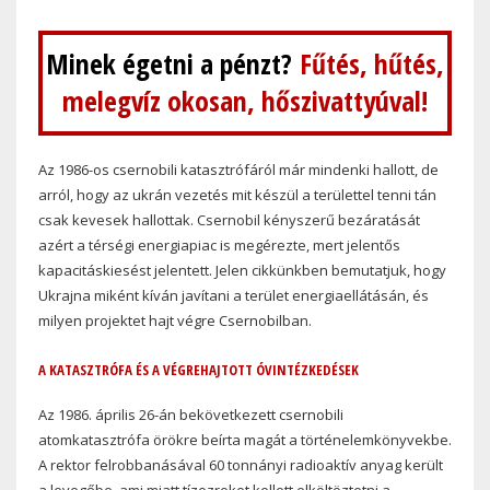
Minek égetni a pénzt?
Fűtés, hűtés,
melegvíz okosan, hőszivattyúval!
Az 1986-os csernobili katasztrófáról már mindenki hallott, de
arról, hogy az ukrán vezetés mit készül a területtel tenni tán
csak kevesek hallottak. Csernobil kényszerű bezáratását
azért a térségi energiapiac is megérezte, mert jelentős
kapacitáskiesést jelentett. Jelen cikkünkben bemutatjuk, hogy
Ukrajna miként kíván javítani a terület energiaellátásán, és
milyen projektet hajt végre Csernobilban.
A KATASZTRÓFA ÉS A VÉGREHAJTOTT ÓVINTÉZKEDÉSEK
Az 1986. április 26-án bekövetkezett csernobili
atomkatasztrófa örökre beírta magát a történelemkönyvekbe.
A rektor felrobbanásával 60 tonnányi radioaktív anyag került
a levegőbe, ami miatt tízezreket kellett elköltöztetni a