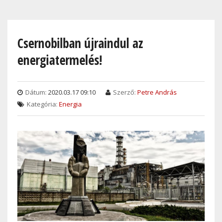
Skip
to
main
Csernobilban újraindul az
content
energiatermelés!
Dátum:
2020.03.17 09:10
Szerző:
Petre András
Kategória:
Energia