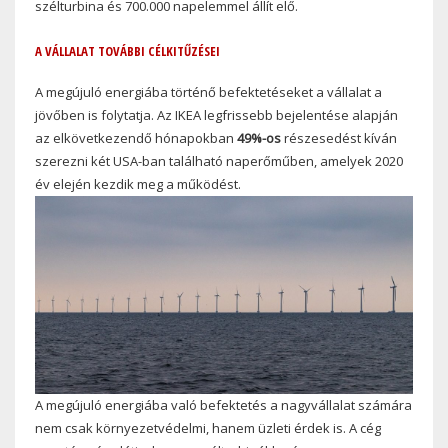
szélturbina és 700.000 napelemmel állít elő.
A VÁLLALAT TOVÁBBI CÉLKITŰZÉSEI
A megújuló energiába történő befektetéseket a vállalat a
jövőben is folytatja. Az IKEA legfrissebb bejelentése alapján
az elkövetkezendő hónapokban
49%-os
részesedést kíván
szerezni két USA-ban található naperőműben, amelyek 2020
év elején kezdik meg a működést.
A megújuló energiába való befektetés a nagyvállalat számára
nem csak környezetvédelmi, hanem üzleti érdek is. A cég