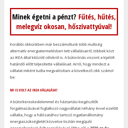
Minek égetni a pénzt?
Fűtés, hűtés,
melegvíz okosan, hőszivattyúval!
Korábbi cikkünkben már beszámoltunk több multicég
alternatív energiatermelésben tett vállalásairól, többek közt
az IKEA által kitűzött célokról is. A bútoróriás viszont a kijelölt
határidő előtt teljesítette vállalásait. Arról, hogy mindezt a
vállalat miként tudta megvalósítani a következő cikk számol
be:
MI IS VOLT AZ IKEA VÁLLALÁSA?
A bútorkereskedelemmel és háztartási kiegészítők
forgalmazásával foglalkozó nagyvállalat néhány évvel ezelőtt
vállalta, hogy a hálózatához tartozó ingatlanállomány
energiaszükségletét közvetve tisztán megújuló
energiaforrások felhasználásával állítja elő a
2020-as év