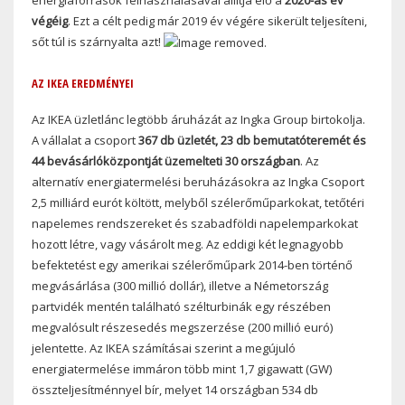
végéig
. Ezt a célt pedig már 2019 év végére sikerült teljesíteni,
sőt túl is szárnyalta azt!
AZ IKEA EREDMÉNYEI
Az IKEA üzletlánc legtöbb áruházát az Ingka Group birtokolja.
A vállalat a csoport
367 db üzletét, 23 db bemutatóteremét és
44 bevásárlóközpontját üzemelteti 30 országban
. Az
alternatív energiatermelési beruházásokra az Ingka Csoport
2,5 milliárd eurót költött, melyből szélerőműparkokat, tetőtéri
napelemes rendszereket és szabadföldi napelemparkokat
hozott létre, vagy vásárolt meg. Az eddigi két legnagyobb
befektetést egy amerikai szélerőműpark 2014-ben történő
megvásárlása (300 millió dollár), illetve a Németország
partvidék mentén található szélturbinák egy részében
megvalósult részesedés megszerzése (200 millió euró)
jelentette. Az IKEA számításai szerint a megújuló
energiatermelése immáron több mint 1,7 gigawatt (GW)
összteljesítménnyel bír, melyet 14 országban 534 db