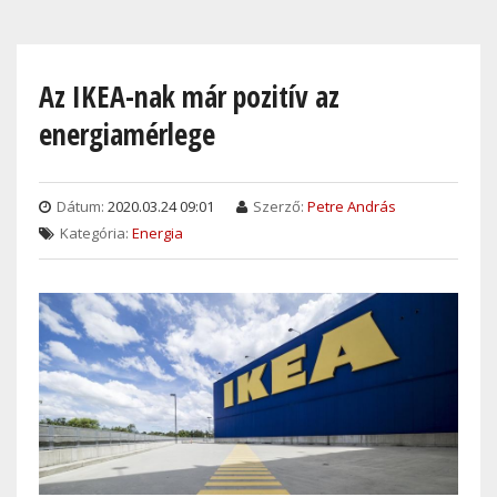
Skip
to
main
Az IKEA-nak már pozitív az
content
energiamérlege
Dátum:
2020.03.24 09:01
Szerző:
Petre András
Kategória:
Energia