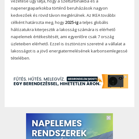
vezetése úgy látja, hogy a szélturbinákba és a
napenergiaparkokba történő beruházások nagyon
kedvezőek és rövid távon megtérülnek. Az IKEA további
célként határozta meg, hogy
2025-ig
a teljes globális
hálózatukra kiterjesztik a lakosság számára is elérhető
napelemek értékesítését, ami egyenlőre csak 7 ország
üzleteiben elérhető. Ezzel is ösztönözni szeretné a vállalat a
lakosságot is a jövő energiatermelésének karbonsemlegessé
tételében.