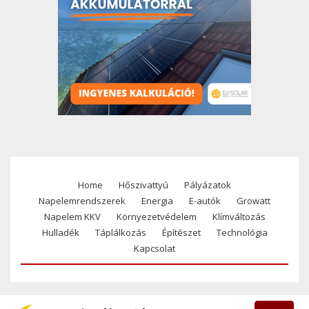
Home
Hőszivattyú
Pályázatok
Footer
Napelemrendszerek
Energia
E-autók
Growatt
menu
Napelem KKV
Környezetvédelem
Klímváltozás
Hulladék
Táplálkozás
Építészet
Technológia
Kapcsolat