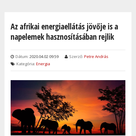
Skip
to
main
Az afrikai energiaellátás jövője is a
content
napelemek hasznosításában rejlik
Dátum:
2020.04.02 09:59
Szerző:
Petre András
Kategória:
Energia