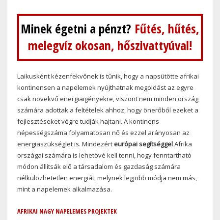
Minek égetni a pénzt?
Fűtés, hűtés,
melegvíz okosan, hőszivattyúval!
Laikusként kézenfekvőnek is tűnik, hogy a napsütötte afrikai
kontinensen a napelemek nyújthatnak megoldást az egyre
csak növekvő energiaigényekre, viszont nem minden ország
számára adottak a feltételek ahhoz, hogy önerőből ezeket a
fejlesztéseket végre tudják hajtani. A kontinens
népességszáma folyamatosan nő és ezzel arányosan az
energiaszükséglet is. Mindezért
európai segítséggel
Afrika
országai számára is lehetővé kell tenni, hogy fenntartható
módon állítsák elő a társadalom és gazdaság számára
nélkülözhetetlen energiát, melynek legjobb módja nem más,
mint a napelemek alkalmazása.
AFRIKAI NAGY NAPELEMES PROJEKTEK