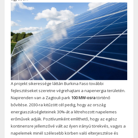
A projekt sikeressége láttán Burkina Faso további
fejlesztéseket szeretne végrehajtani a napenergia területén.
Napirenden van a Zagtouli park
100 MW-osra
történő
bővítése. 2030-ra kitűzött cél pedig, hogy az ország
energiaszükségleteinek 30%-át a létrehozott napelemes
erőművek adják. Pozitívumként említhető, hogy az egész
kontinensre jellemzővé vált az ilyen irányú törekvés, vagyis a
napelemek minél szélesebb körben való elterjesztése és