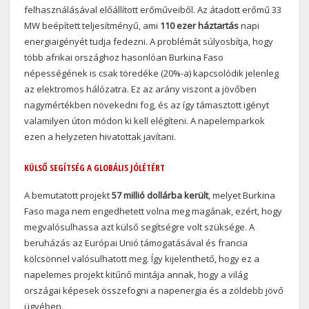
felhasználásával előállított erőműveiből. Az átadott erőmű 33
MW beépített teljesítményű, ami
110 ezer háztartás
napi
energiaigényét tudja fedezni. A problémát súlyosbítja, hogy
több afrikai országhoz hasonlóan Burkina Faso
népességének is csak töredéke (20%-a) kapcsolódik jelenleg
az elektromos hálózatra. Ez az arány viszont a jövőben
nagymértékben növekedni fog, és az így támasztott igényt
valamilyen úton módon ki kell elégíteni. A napelemparkok
ezen a helyzeten hivatottak javítani.
KÜLSŐ SEGÍTSÉG A GLOBÁLIS JÓLÉTÉRT
A bemutatott projekt
57 millió dollárba került
, melyet Burkina
Faso maga nem engedhetett volna meg magának, ezért, hogy
megvalósulhassa azt külső segítségre volt szüksége. A
beruházás az Európai Unió támogatásával és francia
kölcsönnel valósulhatott meg. Így kijelenthető, hogy ez a
napelemes projekt kitűnő mintája annak, hogy a világ
országai képesek összefogni a napenergia és a zöldebb jövő
ügyében.