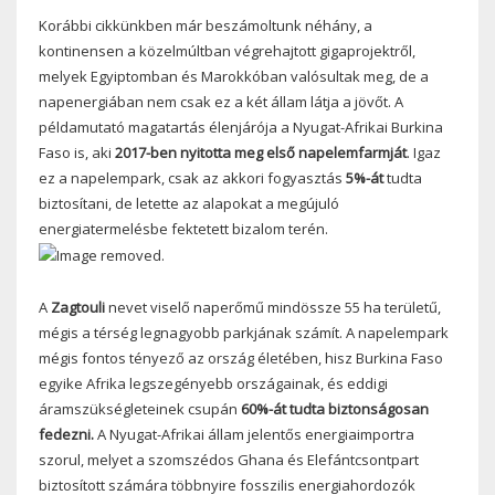
Korábbi cikkünkben már beszámoltunk néhány, a
kontinensen a közelmúltban végrehajtott gigaprojektről,
melyek Egyiptomban és Marokkóban valósultak meg, de a
napenergiában nem csak ez a két állam látja a jövőt. A
példamutató magatartás élenjárója a Nyugat-Afrikai Burkina
Faso is, aki
2017-ben nyitotta meg első napelemfarmját
. Igaz
ez a napelempark, csak az akkori fogyasztás
5%-át
tudta
biztosítani, de letette az alapokat a megújuló
energiatermelésbe fektetett bizalom terén.
A
Zagtouli
nevet viselő naperőmű mindössze 55 ha területű,
mégis a térség legnagyobb parkjának számít. A napelempark
mégis fontos tényező az ország életében, hisz Burkina Faso
egyike Afrika legszegényebb országainak, és eddigi
áramszükségleteinek csupán
60%-át tudta biztonságosan
fedezni.
A Nyugat-Afrikai állam jelentős energiaimportra
szorul, melyet a szomszédos Ghana és Elefántcsontpart
biztosított számára többnyire fosszilis energiahordozók