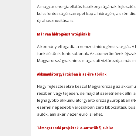
A magyar energiaellátás hatékonyságának fejlesztés
kulcsfontosságú szerepet kap a hidrogén, a szén-di
újrahasznosítása is.
Már van hidrogénstratégiánk is
A kormány elfogadta a nemzeti hidrogénstratégiát. A h
funkció tűnik fontosabbnak. Az atomerőművek éjszaka
Magyarországnak nincs magaslati víztározója, más me
Akkumulátorgyártásban is az élre törünk
Nagy fejlesztésekre készül Magyarország az akkumulá
részben vagy teljesen, de majd át szeretnének állni a
legnagyobb akkumulátorgyártó ország Európában (Ném
ezernél népesebb városokban zéró kibocsátású busz
autók, ami akár 7 ezer euró is lehet.
Támogatandó projektek: e-autotöltő, e-bike