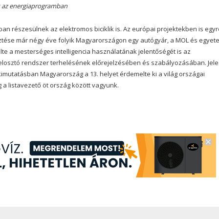
ek az energiaprogramban
an részesülnek az elektromos biciklik is. Az európai projektekben is egyr
ztése már négy éve folyik Magyarországon egy autógyár, a MOL és egyet
lte a mesterséges intelligencia használatának jelentőségét is az
elosztó rendszer terhelésének előrejelzésében és szabályozásában. Jele
kimutatásban Magyarország a 13. helyet érdemelte ki a világ országai
a listavezető öt ország között vagyunk.