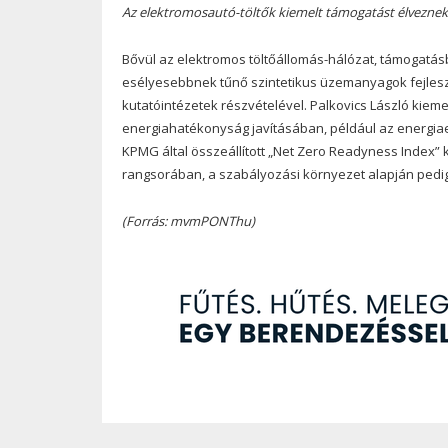
Az elektromosautó-töltők kiemelt támogatást élvezn
Bővül az elektromos töltőállomás-hálózat, támogatásb
esélyesebbnek tűnő szintetikus üzemanyagok fejles
kutatóintézetek részvételével. Palkovics László kieme
energiahatékonyság javításában, például az energia
KPMG által összeállított „Net Zero Readyness Index” 
rangsorában, a szabályozási környezet alapján pedig 
(Forrás: mvmPONThu)