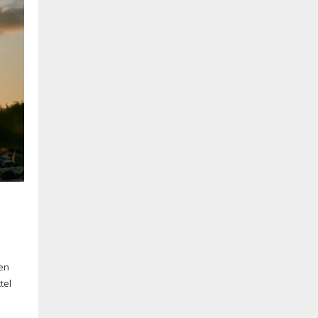
ben
tel