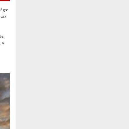
végre
vics
ési
. A