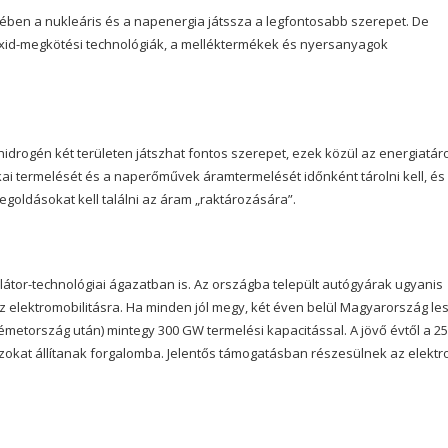
ében a nukleáris és a napenergia játssza a legfontosabb szerepet. De
oxid-megkötési technológiák, a melléktermékek és nyersanyagok
idrogén két területen játszhat fontos szerepet, ezek közül az energiatáro
i termelését és a naperőművek áramtermelését időnként tárolni kell, és
goldásokat kell találni az áram „raktározására”.
tor-technológiai ágazatban is. Az országba települt autógyárak ugyanis
z elektromobilitásra. Ha minden jól megy, két éven belül Magyarország le
etország után) mintegy 300 GW termelési kapacitással. A jövő évtől a 25
okat állítanak forgalomba. Jelentős támogatásban részesülnek az elekt