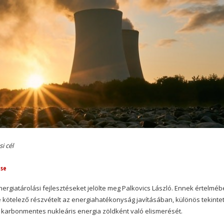
si cél
ése
nergiatárolási fejlesztéseket jelölte meg Palkovics László. Ennek értelmé
 kötelező részvételt az energiahatékonyság javításában, különös tekintet
, karbonmentes nukleáris energia zöldként való elismerését.