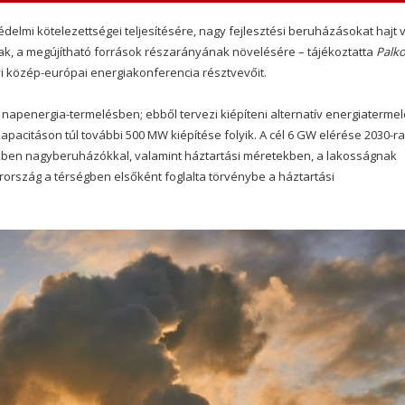
delmi kötelezettségei teljesítésére, nagy fejlesztési beruházásokat hajt 
k, a megújítható források részarányának növelésére – tájékoztatta
Palko
i közép-európai energiakonferencia résztvevőit.
 napenergia-termelésben; ebből tervezi kiépíteni alternatív energiatermel
apacitáson túl további 500 MW kiépítése folyik. A cél 6 GW elérése 2030-ra
etekben nagyberuházókkal, valamint háztartási méretekben, a lakosságnak
rország a térségben elsőként foglalta törvénybe a háztartási