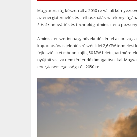
Magyarország készen áll a 2050-re vállalt környezetvé
az energiatermelés és -felhasználás hatékonyságána
László
innovációs és technológiai miniszter a pozsony
A miniszter szerint nagy növekedés ért el az ország a
kapacitásának jelentős részét. Idei 2,6 GW termelési k
fejlesztés két módon zajlik, 50 MW felett ipari mér
nyújtott vissza nem térítendő támogatásokkal. Magya
energiasemlegességi célt 2050-re.