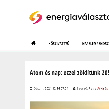
Skip
to
main
content
Main
HŐSZIVATTYÚ
NAPELEMRENDSZ
navigation
Atom és nap: ezzel zöldítünk 20
Dátum:
2021.12.14 07:54
Szerző:
Petre András