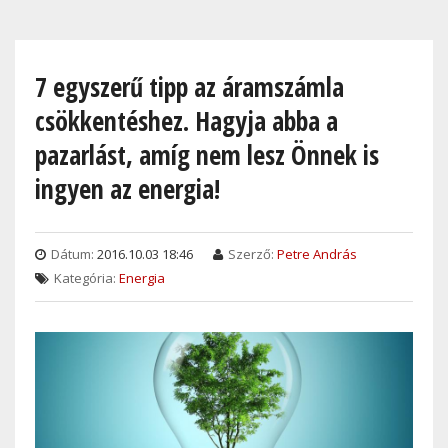
Skip
to
main
7 egyszerű tipp az áramszámla
content
csökkentéshez. Hagyja abba a
pazarlást, amíg nem lesz Önnek is
ingyen az energia!
Dátum:
2016.10.03 18:46
Szerző:
Petre András
Kategória:
Energia