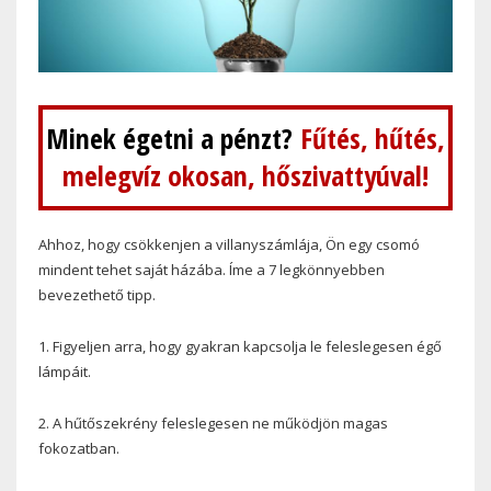
Minek égetni a pénzt?
Fűtés, hűtés,
melegvíz okosan, hőszivattyúval!
Ahhoz, hogy csökkenjen a villanyszámlája, Ön egy csomó
mindent tehet saját házába. Íme a 7 legkönnyebben
bevezethető tipp.
1. Figyeljen arra, hogy gyakran kapcsolja le feleslegesen égő
lámpáit.
2. A hűtőszekrény feleslegesen ne működjön magas
fokozatban.