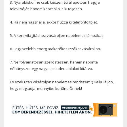
3. Nyaraláskor ne csak készenléti állapotban hagyja
televízióját, hanem kapcsolja is ki teljesen.
4. Ha nem használja, akkor húzza ki telefontöltőjét.
5. A kerti világításhoz vásároljon napelemes lámpákat.
6. Legközelebb energiatakarékos izzókat vásároljon.
7. Ne folyamatosan szellőztessen, hanem naponta
néhányszor egy nagyot, minden ablakot kitárva.
És ezek után vásároljon napelemes rendszert! :) Kalkuláljon,
hogy megtudja, mennyibe kerülne Önnek!