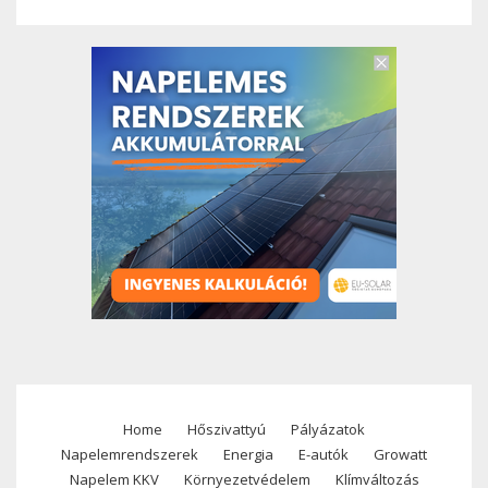
Home
Hőszivattyú
Pályázatok
Footer
Napelemrendszerek
Energia
E-autók
Growatt
menu
Napelem KKV
Környezetvédelem
Klímváltozás