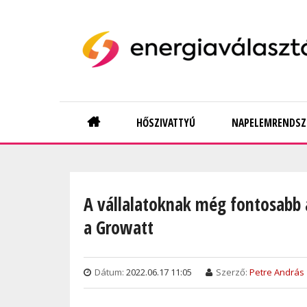
Skip
to
main
content
Main
HŐSZIVATTYÚ
NAPELEMRENDSZ
navigation
A vállalatoknak még fontosabb a
a Growatt
Dátum:
2022.06.17 11:05
Szerző:
Petre András