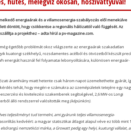
s, hűtés, melegvíz okosan, hőszivattyúval!
 emelkedő energiaárak és a villamosenergia-szabályozás elől menekülve
tt döntött, hogy csökkentse a regionális hálózattól való függését. Az
szállítja a projekthez – adta hírül a pv-magazine.com.
a még égetőbb problémát okoz világszerte az energiaárak szakadatlan
gyik kuatongi székhelyű, rozsdamentes acélból és ötvözetből készült prec
h energiát használ fel folyamatai lebonyolítására, különösen energiaár-
lózati áramhiány miatt hetente csak három napot üzemeltethette gyárát, í
lt kérdés tehát, hogy megéri-e számukra az üzemépületek tetejére egy nag
beszerzési és kivitelezési szakemberek segítségével, 2,6 MW-os Longi
erből álló rendszerrel valósították meg
(képünkön).
s teljesítményt tud termelni, ami gyárunk teljes villamosenergia-
sonlítás kedvéért: a magyar statisztikai átlagot alapul véve ez több mint 
 elsőrangú nemzetközi márka, a Growatt pedig egy helyi, kuatungi vállalat, 