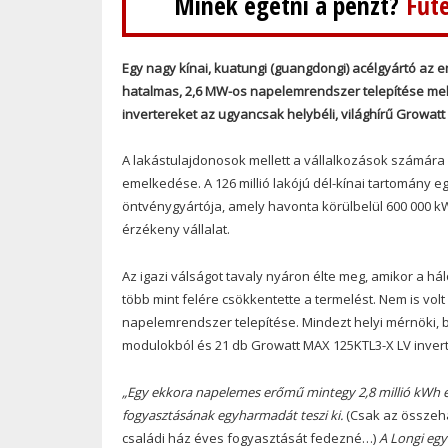
Minek égetni a pénzt?
Fűté
Egy nagy kínai, kuatungi (guangdongi) acélgyártó az
hatalmas, 2,6 MW-os napelemrendszer telepítése melle
invertereket az ugyancsak helybéli, világhírű Growatt 
A lakástulajdonosok mellett a vállalkozások számár
emelkedése. A 126 millió lakójú dél-kínai tartomány e
öntvénygyártója, amely havonta körülbelül 600 000 kW
érzékeny vállalat.
Az igazi válságot tavaly nyáron élte meg, amikor a há
több mint felére csökkentette a termelést. Nem is vo
napelemrendszer telepítése. Mindezt helyi mérnöki, 
modulokból és 21 db Growatt MAX 125KTL3-X LV invert
„Egy ekkora napelemes erőmű mintegy 2,8 millió kWh éve
fogyasztásának egyharmadát teszi ki.
(Csak az összeha
családi ház éves fogyasztását fedezné…)
A Longi egy