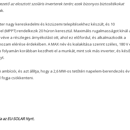
ezető az elosztott szoláris inverterek terén; ezek bizonyos biztosítékokat
ak.
ter nagy kereskedelmi és közüzemi telepítésekhez készült, és 10
el (MPPT) rendelkezik 20 húron keresztül. Maximális rugalmasságot kínál 
éve a részleges árnyékolást ott, ahol ez előfordul, és alkalmazkodik a
am elérése érdekében. A MAX név és kialakítása szerint széles, 180 V 
ap folyamán korábban kezdheti el a munkát, mint sok más inverter, és kés
yt.
mbíciói, és azt állítja, hogy a 2,6 MW-os tetőtéri napelem-berendezés é
 fogja csökkenteni.
ja az EU-SOLAR Nyrt.