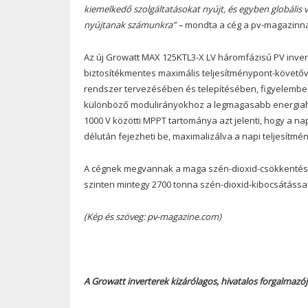
kiemelkedő szolgáltatásokat nyújt, és egyben globális v
nyújtanak számunkra” –
mondta a cég a pv-magazinn
Az új Growatt MAX 125KTL3-X LV háromfázisú PV inver
biztosítékmentes maximális teljesítménypont-követőv
rendszer tervezésében és telepítésében, figyelembe v
különböző modulirányokhoz a legmagasabb energiahoz
1000 V közötti MPPT tartománya azt jelenti, hogy a n
délután fejezheti be, maximalizálva a napi teljesítmén
A cégnek megvannak a maga szén-dioxid-csökkentési a
szinten mintegy 2700 tonna szén-dioxid-kibocsátással
(Kép és szöveg: pv-magazine.com)
A Growatt inverterek kizárólagos, hivatalos forgalmazó