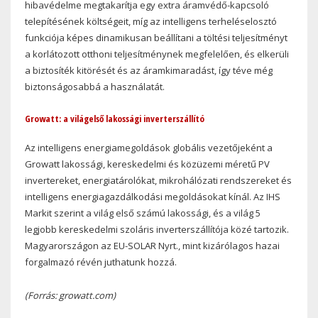
hibavédelme megtakarítja egy extra áramvédő-kapcsoló
telepítésének költségeit, míg az intelligens terheléselosztó
funkciója képes dinamikusan beállítani a töltési teljesítményt
a korlátozott otthoni teljesítménynek megfelelően, és elkerüli
a biztosíték kitörését és az áramkimaradást, így téve még
biztonságosabbá a használatát.
Growatt: a világelső lakossági inverterszállító
Az intelligens energiamegoldások globális vezetőjeként a
Growatt lakossági, kereskedelmi és közüzemi méretű PV
invertereket, energiatárolókat, mikrohálózati rendszereket és
intelligens energiagazdálkodási megoldásokat kínál. Az IHS
Markit szerint a világ első számú lakossági, és a világ 5
legjobb kereskedelmi szoláris inverterszállítója közé tartozik.
Magyarországon az EU-SOLAR Nyrt., mint kizárólagos hazai
forgalmazó révén juthatunk hozzá.
(Forrás: growatt.com)