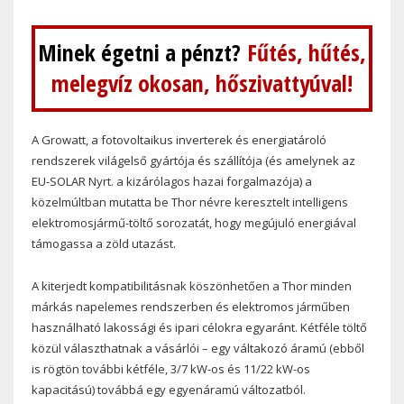
Minek égetni a pénzt?
Fűtés, hűtés,
melegvíz okosan, hőszivattyúval!
A Growatt, a fotovoltaikus inverterek és energiatároló
rendszerek világelső gyártója és szállítója (és amelynek az
EU-SOLAR Nyrt. a kizárólagos hazai forgalmazója) a
közelmúltban mutatta be Thor névre keresztelt intelligens
elektromosjármű-töltő sorozatát, hogy megújuló energiával
támogassa a zöld utazást.
A kiterjedt kompatibilitásnak köszönhetően a Thor minden
márkás napelemes rendszerben és elektromos járműben
használható lakossági és ipari célokra egyaránt. Kétféle töltő
közül választhatnak a vásárlói – egy váltakozó áramú (ebből
is rögtön további kétféle, 3/7 kW-os és 11/22 kW-os
kapacitású) továbbá egy egyenáramú változatból.