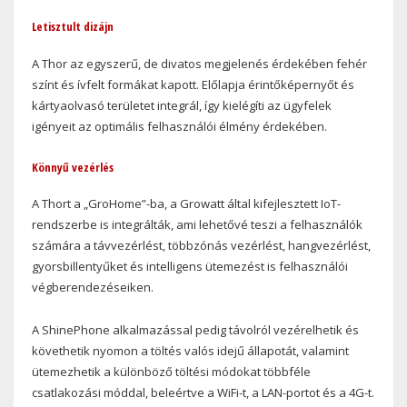
Letisztult dizájn
A Thor az egyszerű, de divatos megjelenés érdekében fehér
színt és ívfelt formákat kapott. Előlapja érintőképernyőt és
kártyaolvasó területet integrál, így kielégíti az ügyfelek
igényeit az optimális felhasználói élmény érdekében.
Könnyű vezérlés
A Thort a „GroHome”-ba, a Growatt által kifejlesztett IoT-
rendszerbe is integrálták, ami lehetővé teszi a felhasználók
számára a távvezérlést, többzónás vezérlést, hangvezérlést,
gyorsbillentyűket és intelligens ütemezést is felhasználói
végberendezéseiken.
A ShinePhone alkalmazással pedig távolról vezérelhetik és
követhetik nyomon a töltés valós idejű állapotát, valamint
ütemezhetik a különböző töltési módokat többféle
csatlakozási móddal, beleértve a WiFi-t, a LAN-portot és a 4G-t.