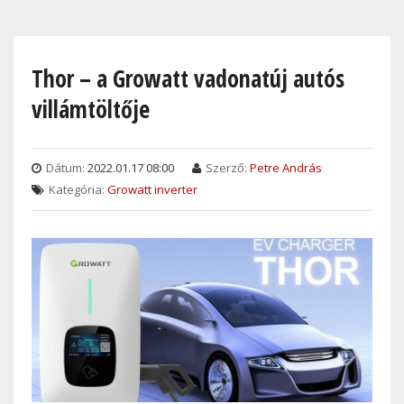
Skip
to
main
Thor – a Growatt vadonatúj autós
content
villámtöltője
Dátum:
2022.01.17 08:00
Szerző:
Petre András
Kategória:
Growatt inverter