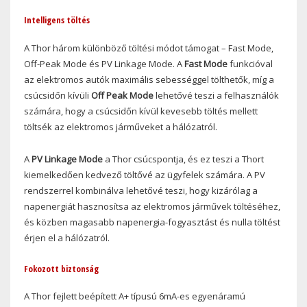
Intelligens töltés
A Thor három különböző töltési módot támogat – Fast Mode,
Off-Peak Mode és PV Linkage Mode. A
Fast Mode
funkcióval
az elektromos autók maximális sebességgel tölthetők, míg a
csúcsidőn kívüli
Off Peak Mode
lehetővé teszi a felhasználók
számára, hogy a csúcsidőn kívül kevesebb töltés mellett
töltsék az elektromos járműveket a hálózatról.
A
PV Linkage Mode
a Thor csúcspontja, és ez teszi a Thort
kiemelkedően kedvező töltővé az ügyfelek számára. A PV
rendszerrel kombinálva lehetővé teszi, hogy kizárólag a
napenergiát hasznosítsa az elektromos járművek töltéséhez,
és közben magasabb napenergia-fogyasztást és nulla töltést
érjen el a hálózatról.
Fokozott biztonság
A Thor fejlett beépített A+ típusú 6mA-es egyenáramú