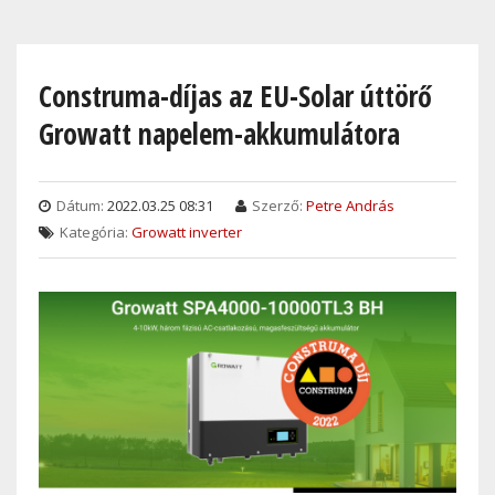
Skip
to
main
Construma-díjas az EU-Solar úttörő
content
Growatt napelem-akkumulátora
Dátum:
2022.03.25 08:31
Szerző:
Petre András
Kategória:
Growatt inverter