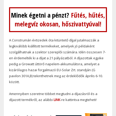
Minek égetni a pénzt?
Fűtés, hűtés,
melegvíz okosan, hőszivattyúval!
A Construmán évtizedek óta kitüntető díjjal jutalmazzák a
legkiválóbb kiállított termékeket, amelyek jó példaként
szolgálhatnak a szektor szereplői számára. Idén összesen 7-
en érdemelték ki a díjat a 21 pályázatból. A díjazottak egyike
pedig a Growatt úttörő napelem-akkumulátora, amelyet a
kizárólagos hazai forgalmazó EU-Solar Zrt. standján (G
pavilon 301A,B) tekinthetnek meg az érdeklődők április 6-10.
között.
Amennyiben szeretne többet megtudni a díjazásról és a
díjazott termékről, az alábbi
LINK
-re kattintva megteheti!