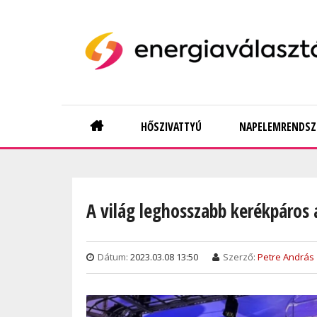
Skip
to
main
content
Main
HŐSZIVATTYÚ
NAPELEMRENDSZ
navigation
A világ leghosszabb kerékpáros
Dátum:
2023.03.08 13:50
Szerző:
Petre András