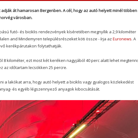
 adják át hamarosan Bergenben. A cél, hogy az autó helyett minél többen
 norvég városban.
bású futó- és biciklis rendezvények kíséretében megnyílik a 2,9 kilométer
alen and Mindemyren településrészeket köti össze - írja az
Euronews
. A
évő kerékpárutakon folytathatják.
l 8 kilométer, ezt most két keréken nagyjából 40 perc alatt lehet megtenni
z az időtartam lecsökken 25 percre.
i a lakókat arra, hogy autó helyett a biciklis vagy gyalogos közlekedést
sanyag- és egyéb légszennyező anyagok kibocsátását.