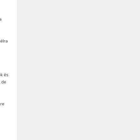
a
célra
ók és
, de
sre