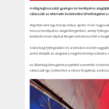
A világ leghosszabb gyalogos és kerékpáros alagútját
válasszák az alternatív közlekedési lehetőségeket a
Alig több mint egy hónap múlva, április 15-én nagysza
hosszú kerékpáros alagút Bergenben, amely Fyllingsd
biciklisek innen útjukat Bergen belvárosa felé a megl
A távolság Fyllingsdalen és a belváros között nagyjábó
amint átadják az alagutat a nagyközönség számára, e
Az államilag támogatott projekttel szeretnék ösztönözn
válasszák így csökkentve a városi forgalmat, a káro