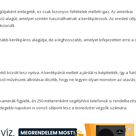
tjaként emlegetik, ez csak bizonyos feltételek mellett igaz. Az amerikai
zú alagút, amelyet szintén használhatnak a kerékpárosok. Az eredeti célj
cionált.
zabb kerékpáros alagútja, de a leghosszabb, amelyet kifejezetten erre a 
tő között lesz nyitva. A kerékpárút mellett a járdát is kiépítették, így a fut
öző művészek alkotásai díszítik, hogy ne legyen olyan monoton az utazás
i kamerák figyelik, és 250 méterenként segélyhívó telefonok is rendelkezé
a hidegebb napokon is vonzó célpont lesz a testedzést végzők számára.