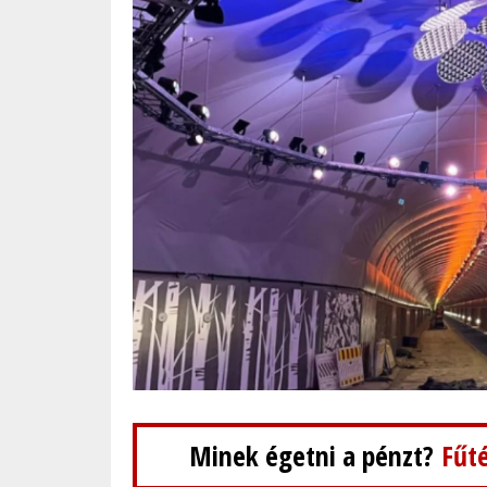
Minek égetni a pénzt?
Fűté