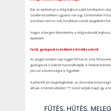
Bár az építményt a világ leghosszabb kerékpáros alagú
Seattle közelében ugyanis van egy 3,6 kilométer hoss
azonban nem ez volt, korábban vasúti alagútként funk
Vagyis a bergeni létesítmény a világ második leghoss
építettek.
Futók, gyalogosok és biciklisek is birtokba vehetik
Az alagút minden nap reggel fél hat és este fél tizenket
gyalogosok is bátran használhatják. A falakat különb
persze a biztonságra is figyeltek.
A pihenők jól megvilágítottak, az útvonalat biztonság
állnak. A hőmérsékletet 7°C körül tartják majd, így 