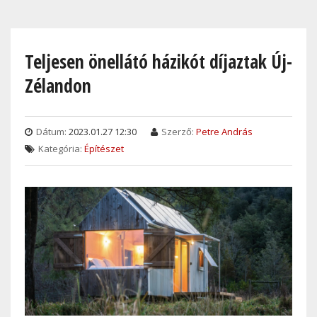
Skip
to
main
Teljesen önellátó házikót díjaztak Új-
content
Zélandon
Dátum:
2023.01.27 12:30
Szerző:
Petre András
Kategória:
Építészet