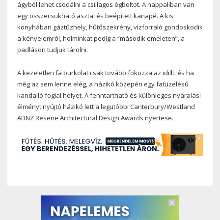
ágyból lehet csodálni a csillagos égboltot. A nappaliban van
egy összecsukható asztal és beépített kanapé. A kis
konyhában gáztűzhely, hűtőszekrény, vízforraló gondoskodik
a kényelemről, holminkat pedig a “második emeleten”, a
padláson tudjuk tárolni.
A kezeletlen fa burkolat csak tovább fokozza az idillt, és ha
még az sem lenne elég, a házikó közepén egy fatüzelésű
kandalló foglal helyet. A fenntartható és különleges nyaralási
élményt nyújtó házikó lett a legutóbbi Canterbury/Westland
ADNZ Resene Architectural Design Awards nyertese.