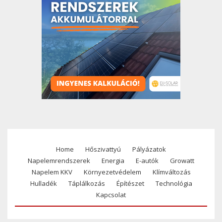
Home
Hőszivattyú
Pályázatok
Footer
Napelemrendszerek
Energia
E-autók
Growatt
menu
Napelem KKV
Környezetvédelem
Klímváltozás
Hulladék
Táplálkozás
Építészet
Technológia
Kapcsolat