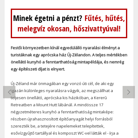
Minek égetni a pénzt?
Fűtés, hűtés,
melegvíz okosan, hőszivattyúval!
Festői környezetben kínál egyedülálló nyaralási élményt a
turistáknak egy aprócska ház Új-Zélandon. A teljes mértékben
önellátó kunyhó a fenntarthatóság mintapéldája, és nemrég
egy építészeti díjat is elnyert.
Új-Zéland már önmagában egy vonzó úti cél, de aki egy
PREVIOUS
N
igazán különleges nyaralásra vágyik, az megszállhat a
teljesen önellátó, aprócska kis házikóban, a Kererū
Retreatben a Mount Hutt lábánál. A mindössze 17
négyzetméteres kunyhó a fenntarthatóság mintaképe:
részben újrahasznosított építőanyagát helyi forrásból
szerezték be, a tetejére napelemeket telepítettek,
esővízgyűjtő tartállyal és komposzt WC-vel látták el - írja a