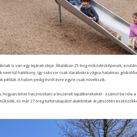
knak is van egy lejárati ideje. Általában 25 évig működésképesek, ezután
uk nem túl hatékony, így sokszor csak darabokra vágva hatalmas gödrökb
k példát. A halom pedig évről évre egyre csak növekszik.
, hogyan lehet hasznosítani a leszerelt lapátkerekeket - számol be róla a
működik, és már 27 öreg turbinalapátot alakítottak át játszótéri eszközökk