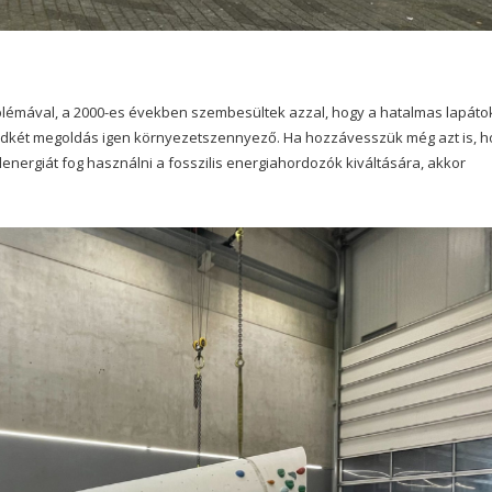
blémával, a 2000-es években szembesültek azzal, hogy a hatalmas lapáto
indkét megoldás igen környezetszennyező. Ha hozzávesszük még azt is, h
nergiát fog használni a fosszilis energiahordozók kiváltására, akkor