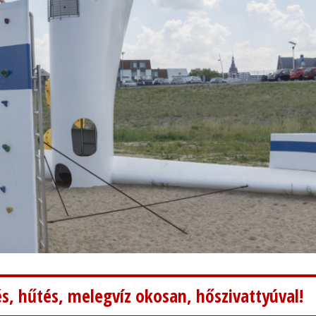
s, hűtés, melegvíz okosan, hőszivattyúval!