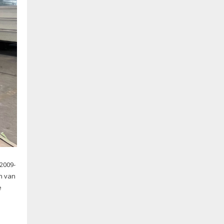
2009-
en van
e