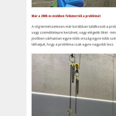
Már a 2000-es években felismerték a problémát
A cég természetesen már korábban találkozott a pro
vagy szeméttelepre kerülnek, vagy elégetik őket - m
jövőben várhatóan egyre több ország egyre több széle
láthatjuk, hogy a probléma csak egyre nagyobb lesz.