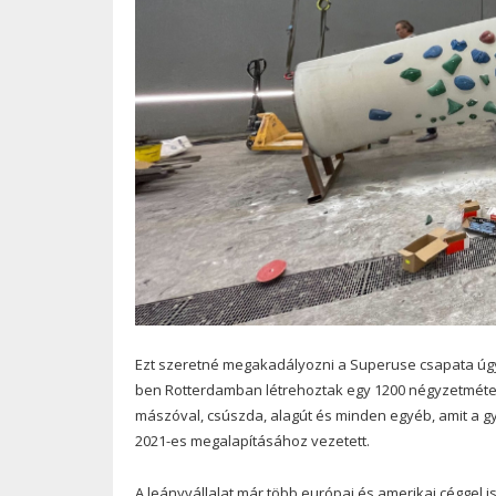
Ezt szeretné megakadályozni a Superuse csapata úgy,
ben Rotterdamban létrehoztak egy 1200 négyzetméteres
mászóval, csúszda, alagút és minden egyéb, amit a gy
2021-es megalapításához vezetett.
A leányvállalat már több európai és amerikai céggel is