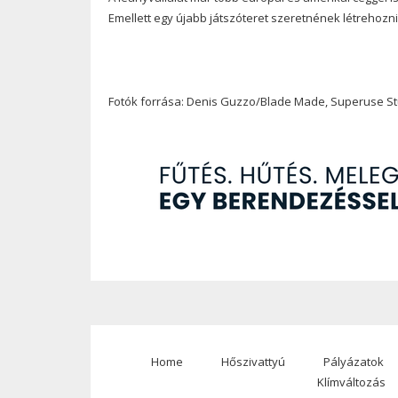
Emellett egy újabb játszóteret szeretnének létrehozn
Fotók forrása: Denis Guzzo/Blade Made, Superuse S
Home
Hőszivattyú
Pályázatok
Footer
Klímváltozás