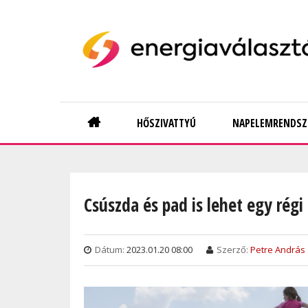
Skip
to
main
content
Main
HŐSZIVATTYÚ
NAPELEMRENDSZ
navigation
Csúszda és pad is lehet egy régi
Dátum:
2023.01.20 08:00
Szerző:
Petre András