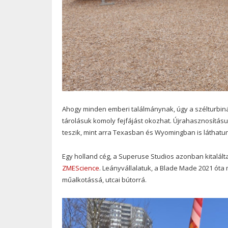
Ahogy minden emberi találmánynak, úgy a szélturbiná
tárolásuk komoly fejfájást okozhat. Újrahasznosítás
teszik, mint arra Texasban és Wyomingban is láthatun
Egy holland cég, a Superuse Studios azonban kitalálta
ZMEScience
. Leányvállalatuk, a Blade Made 2021 óta 
műalkotássá, utcai bútorrá.