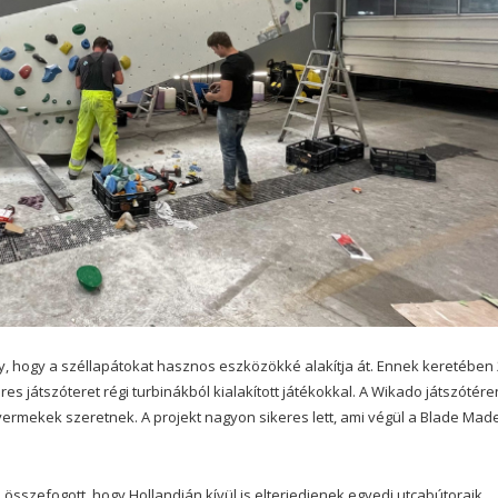
 hogy a széllapátokat hasznos eszközökké alakítja át. Ennek keretében 
 játszóteret régi turbinákból kialakított játékokkal. A Wikado játszótér
ermekek szeretnek. A projekt nagyon sikeres lett, ami végül a Blade Mad
 összefogott, hogy Hollandián kívül is elterjedjenek egyedi utcabútoraik.