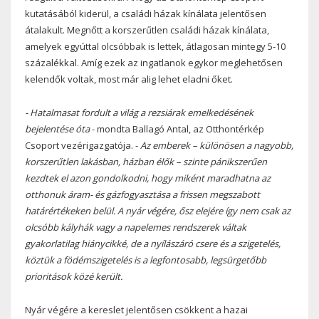
kutatásából kiderül, a családi házak kínálata jelentősen
átalakult. Megnőtt a korszerűtlen családi házak kínálata,
amelyek egyúttal olcsóbbak is lettek, átlagosan mintegy 5-10
százalékkal. Amíg ezek az ingatlanok egykor meglehetősen
kelendők voltak, most már alig lehet eladni őket.
- Hatalmasat fordult a világ a rezsiárak emelkedésének
bejelentése óta
- mondta Ballagó Antal, az Otthontérkép
Csoport vezérigazgatója. -
Az emberek – különösen a nagyobb,
korszerűtlen lakásban, házban élők – szinte pánikszerűen
kezdtek el azon gondolkodni, hogy miként maradhatna az
otthonuk áram- és gázfogyasztása a frissen megszabott
határértékeken belül. A nyár végére, ősz elejére így nem csak az
olcsóbb kályhák vagy a napelemes rendszerek váltak
gyakorlatilag hiánycikké, de a nyílászáró csere és a szigetelés,
köztük a födémszigetelés is a legfontosabb, legsürgetőbb
prioritások közé került.
Nyár végére a kereslet jelentősen csökkent a hazai