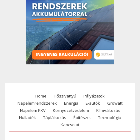
Home
Hőszivattyú
Pályázatok
Footer
Napelemrendszerek
Energia
E-autók
Growatt
menu
Napelem KKV
Környezetvédelem
Klímváltozás
Hulladék
Táplálkozás
Építészet
Technológia
Kapcsolat