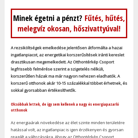
Minek égetni a pénzt?
Fűtés, hűtés,
melegvíz okosan, hőszivattyúval!
A rezsiköltségek emelkedése jelentősen átformálta a hazai
ingatlanpiacot, az energetikai korszerűsítések iránti kereslet
drasztikusan megemelkedett. Az Otthontérkép Csoport
legfrissebb felmérése szerint a szigetelés nélküli,
korszerűtlen házak ma már nagyon nehezen eladhatók. A
korszerű otthonok akár 10-15 százalékkal többet érhetnek, és
sokkal gyorsabban értékesíthetők.
Olcsóbbak lettek, de így sem kellenek a nagy és energiapazarló
otthonok
Az energiaárak növekedése az élet szinte minden területére
hatással volt, az ingatlanpiac is igen érzékenyen és gyorsan
reagált a változásokra. Ahogy az Otthontérkép Csoport