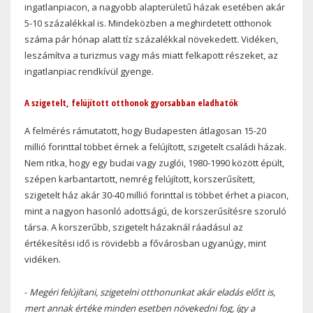
ingatlanpiacon, a nagyobb alapterületű házak esetében akár
5-10 százalékkal is. Mindeközben a meghirdetett otthonok
száma pár hónap alatt tíz százalékkal növekedett. Vidéken,
leszámítva a turizmus vagy más miatt felkapott részeket, az
ingatlanpiac rendkívül gyenge.
A szigetelt, felújított otthonok gyorsabban eladhatók
A felmérés rámutatott, hogy Budapesten átlagosan 15-20
millió forinttal többet érnek a felújított, szigetelt családi házak.
Nem ritka, hogy egy budai vagy zuglói, 1980-1990 között épült,
szépen karbantartott, nemrég felújított, korszerűsített,
szigetelt ház akár 30-40 millió forinttal is többet érhet a piacon,
mint a nagyon hasonló adottságú, de korszerűsítésre szoruló
társa. A korszerűbb, szigetelt házaknál ráadásul az
értékesítési idő is rövidebb a fővárosban ugyanúgy, mint
vidéken.
-
Megéri felújítani, szigetelni otthonunkat akár eladás előtt is,
mert annak értéke minden esetben növekedni fog, így a