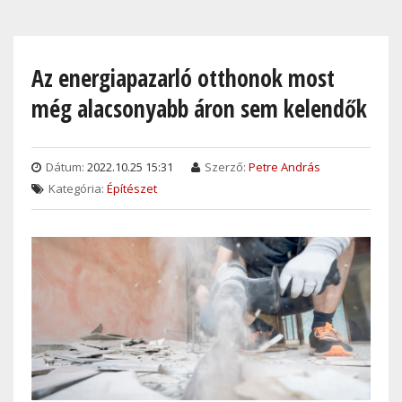
Skip
to
main
Az energiapazarló otthonok most
content
még alacsonyabb áron sem kelendők
Dátum:
2022.10.25 15:31
Szerző:
Petre András
Kategória:
Építészet