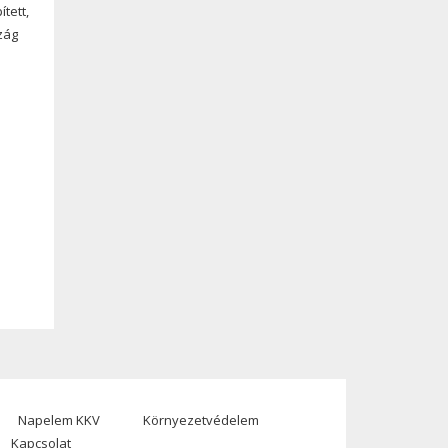
tett,
zág
Napelem KKV
Környezetvédelem
Kapcsolat