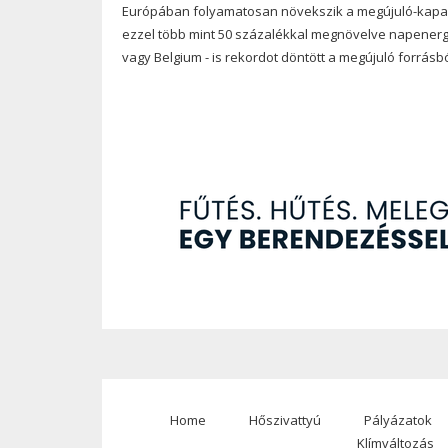
Európában folyamatosan növekszik a megújuló-kapacit
ezzel több mint 50 százalékkal megnövelve napenerg
vagy Belgium - is rekordot döntött a megújuló forrás
Home
Hőszivattyú
Pályázatok
Footer
Klímváltozás