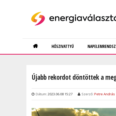
Skip
to
main
content
Main
HŐSZIVATTYÚ
NAPELEMRENDSZ
navigation
Újabb rekordot döntöttek a me
Dátum:
2023.06.08 15:27
Szerző:
Petre András