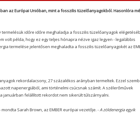
ban az Európai Unióban, mint a fosszilis tüzelőanyagokból. Hasonlóra m
gy termelésük időre időre meghaladja a fosszilis tüzelőanyagok elégetésé
olt példa, hogy ez egy teljes hónapra nézve igaz legyen - legalábbis
ergia termelése jelentősen meghaladta a fosszilis tüzelőanyagokét az E
lőanyagok rekordalacsony, 27 százalékos arányban termeltek. Ezzel szem
azott napenergiából, ami történelmi csúcsnak számít. A szélerőművek
a januárban felállított rekordot nem sikerült túlszárnyalni.
- mondta Sarah Brown, az EMBER európai vezetője. -
A zöldenergia egyik