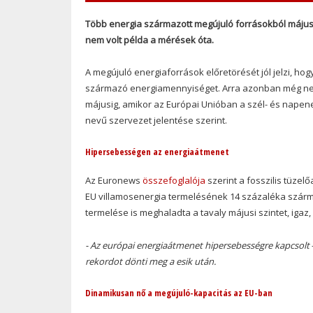
Több energia származott megújuló forrásokból május
nem volt példa a mérések óta.
A megújuló energiaforrások előretörését jól jelzi, ho
származó energiamennyiséget. Arra azonban még nem v
májusig, amikor az Európai Unióban a szél- és napen
nevű szervezet jelentése szerint.
Hipersebességen az energiaátmenet
Az Euronews
összefoglalója
szerint a fosszilis tüze
EU villamosenergia termelésének 14 százaléka szárm
termelése is meghaladta a tavaly májusi szintet, igaz, 
- Az európai energiaátmenet hipersebességre kapcsolt
rekordot dönti meg a esik után.
Dinamikusan nő a megújuló-kapacitás az EU-ban