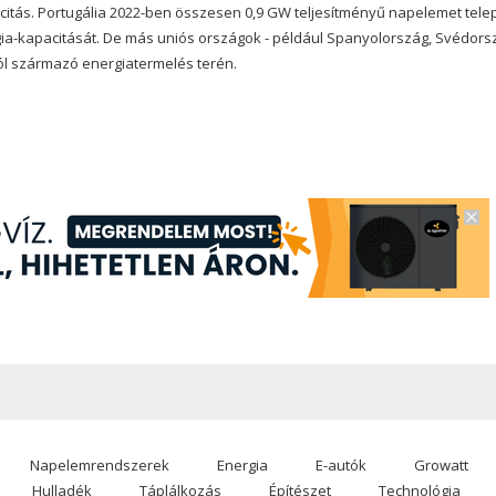
ás. Portugália 2022-ben összesen 0,9 GW teljesítményű napelemet telepí
ia-kapacitását. De más uniós országok - például Spanyolország, Svédors
ból származó energiatermelés terén.
Napelemrendszerek
Energia
E-autók
Growatt
Hulladék
Táplálkozás
Építészet
Technológia