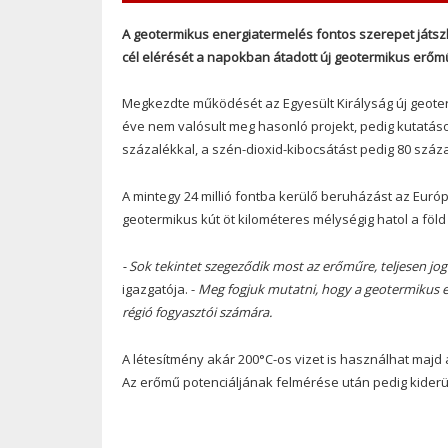
A geotermikus energiatermelés fontos szerepet játszha
cél elérését a napokban átadott új geotermikus erőmű 
Megkezdte működését az Egyesült Királyság új geote
éve nem valósult meg hasonló projekt, pedig kutatá
százalékkal, a szén-dioxid-kibocsátást pedig 80 száza
A mintegy 24 millió fontba kerülő beruházást az Európ
geotermikus kút öt kilométeres mélységig hatol a föld
- Sok tekintet szegeződik most az erőműre, teljesen jo
igazgatója. -
Meg fogjuk mutatni, hogy a geotermikus e
régió fogyasztói számára.
A létesítmény akár 200°C-os vizet is használhat majd
Az erőmű potenciáljának felmérése után pedig kiderül