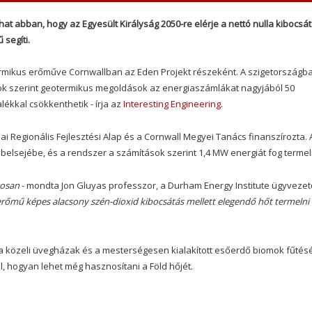
t abban, hogy az Egyesült Királyság 2050-re elérje a nettó nulla kibocsát
segíti.
rmikus erőműve Cornwallban az Eden Projekt részeként. A szigetországb
sok szerint geotermikus megoldások az energiaszámlákat nagyjából 50
lékkal csökkenthetik - írja az
Interesting Engineering
.
ai Regionális Fejlesztési Alap és a Cornwall Megyei Tanács finanszírozta. 
 belsejébe, és a rendszer a számítások szerint 1,4 MW energiát fog termel
gosan
- mondta Jon Gluyas professzor, a Durham Energy Institute ügyvezet
rőmű képes alacsony szén-dioxid kibocsátás mellett elegendő hőt termelni 
 a közeli üvegházak és a mesterségesen kialakított esőerdő biomok fűtés
, hogyan lehet még hasznosítani a Föld hőjét.