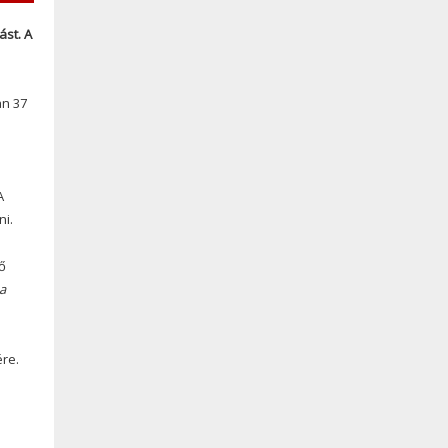
ást. A
an 37
A
ni.
ő
a
ére.