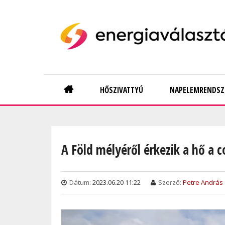
Skip
to
main
content
Main
HŐSZIVATTYÚ
NAPELEMRENDSZ
navigation
A Föld mélyéről érkezik a hő a 
Dátum:
2023.06.20 11:22
Szerző:
Petre András