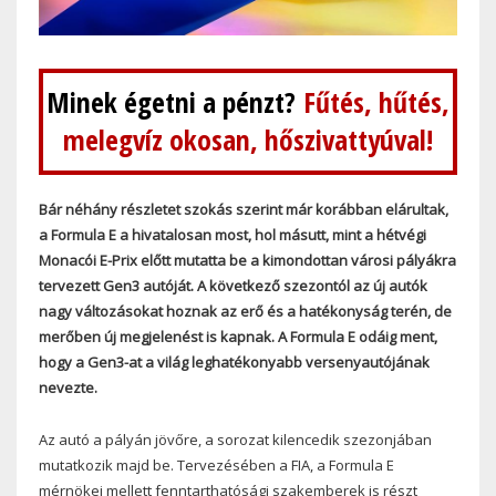
Minek égetni a pénzt?
Fűtés, hűtés,
melegvíz okosan, hőszivattyúval!
Bár néhány részletet szokás szerint már korábban elárultak,
a Formula E a hivatalosan most, hol másutt, mint a hétvégi
Monacói E-Prix előtt mutatta be a kimondottan városi pályákra
tervezett Gen3 autóját. A következő szezontól az új autók
nagy változásokat hoznak az erő és a hatékonyság terén, de
merőben új megjelenést is kapnak. A Formula E odáig ment,
hogy a Gen3-at a világ leghatékonyabb versenyautójának
nevezte.
Az autó a pályán jövőre, a sorozat kilencedik szezonjában
mutatkozik majd be. Tervezésében a FIA, a Formula E
mérnökei mellett fenntarthatósági szakemberek is részt