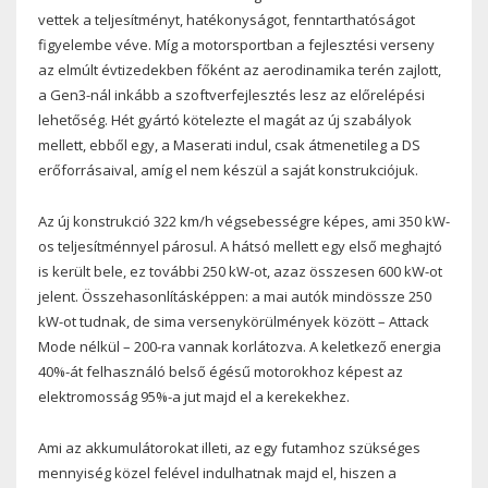
vettek a teljesítményt, hatékonyságot, fenntarthatóságot
figyelembe véve. Míg a motorsportban a fejlesztési verseny
az elmúlt évtizedekben főként az aerodinamika terén zajlott,
a Gen3-nál inkább a szoftverfejlesztés lesz az előrelépési
lehetőség. Hét gyártó kötelezte el magát az új szabályok
mellett, ebből egy, a Maserati indul, csak átmenetileg a DS
erőforrásaival, amíg el nem készül a saját konstrukciójuk.
Az új konstrukció 322 km/h végsebességre képes, ami 350 kW-
os teljesítménnyel párosul. A hátsó mellett egy első meghajtó
is került bele, ez további 250 kW-ot, azaz összesen 600 kW-ot
jelent. Összehasonlításképpen: a mai autók mindössze 250
kW-ot tudnak, de sima versenykörülmények között – Attack
Mode nélkül – 200-ra vannak korlátozva. A keletkező energia
40%-át felhasználó belső égésű motorokhoz képest az
elektromosság 95%-a jut majd el a kerekekhez.
Ami az akkumulátorokat illeti, az egy futamhoz szükséges
mennyiség közel felével indulhatnak majd el, hiszen a