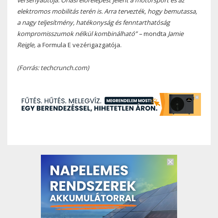
versenyautója. Óriási előrelépést jelent a motorsport és az
elektromos mobilitás terén is. Arra tervezték, hogy bemutassa,
a nagy teljesítmény, hatékonyság és fenntarthatóság
kompromisszumok nélkül kombinálható” –
mondta
Jamie
Reigle,
a Formula E vezérigazgatója.
(Forrás: techcrunch.com)