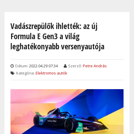
Skip
to
main
Vadászrepülők ihlették: az új
content
Formula E Gen3 a világ
leghatékonyabb versenyautója
Dátum:
2022.04.29 07:34
Szerző:
Petre András
Kategória:
Elektromos autók