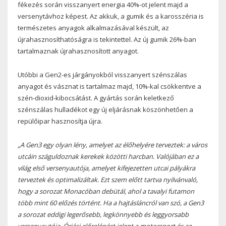
fékezés során visszanyert energia 40%-ot jelent majd a
versenytávhoz képest. Az akkuk, a gumik és a karosszéria is
természetes anyagok alkalmazásával készült, az
újrahasznosíthatóságra is tekintettel. Az új gumik 26%-ban
tartalmaznak újrahasznosított anyagot.
Utóbbi a Gen2-es járgányokból visszanyert szénszálas
anyagot és vásznat is tartalmaz majd, 10%-kal csökkentve a
szén-dioxid-kibocsátást. A gyártás során keletkező
szénszálas hulladékot egy új eljárásnak köszönhetően a
repülőipar hasznosítja újra.
„A Gen3 egy olyan lény, amelyet az élőhelyére terveztek: a város
utcáin száguldoznak kerekek közötti harcban. Valójában ez a
világ első versenyautója, amelyet kifejezetten utcai pályákra
terveztek és optimalizáltak. Ezt szem előtt tartva nyilvánvaló,
hogy a sorozat Monacóban debütál, ahol a tavalyi futamon
több mint 60 előzés történt. Ha a hajtásláncról van szó, a Gen3
a sorozat eddigi legerősebb, legkönnyebb és leggyorsabb