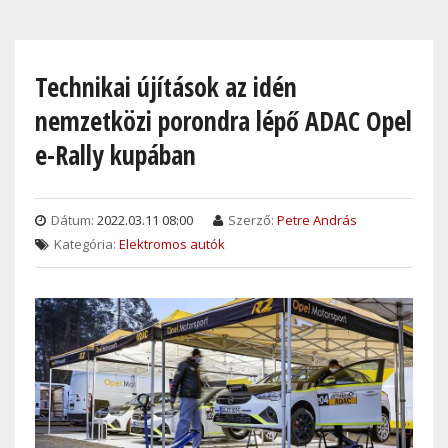
Skip
to
main
Technikai újítások az idén
content
nemzetközi porondra lépő ADAC Opel
e-Rally kupában
Dátum:
2022.03.11 08:00
Szerző:
Petre András
Kategória:
Elektromos autók