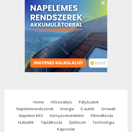
Home
Hőszivattyú
Pályázatok
Footer
Napelemrendszerek
Energia
E-autók
Growatt
menu
Napelem KKV
Környezetvédelem
Klímváltozás
Hulladék
Táplálkozás
Építészet
Technológia
Kapcsolat