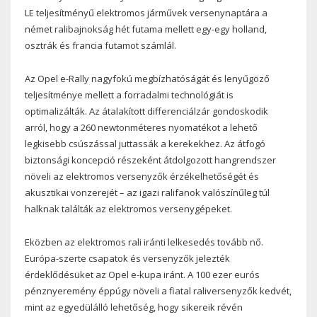
LE teljesítményű elektromos járművek versenynaptára a
német ralibajnokság hét futama mellett egy-egy holland,
osztrák és francia futamot számlál.
Az Opel e-Rally nagyfokú megbízhatóságát és lenyűgöző
teljesítménye mellett a forradalmi technológiát is
optimalizálták. Az átalakított differenciálzár gondoskodik
arról, hogy a 260 newtonméteres nyomatékot a lehető
legkisebb csúszással juttassák a kerekekhez. Az átfogó
biztonsági koncepció részeként átdolgozott hangrendszer
növeli az elektromos versenyzők érzékelhetőségét és
akusztikai vonzerejét – az igazi ralifanok valószínűleg túl
halknak találták az elektromos versenygépeket.
Eközben az elektromos rali iránti lelkesedés tovább nő.
Európa-szerte csapatok és versenyzők jelezték
érdeklődésüket az Opel e-kupa iránt. A 100 ezer eurós
pénznyeremény éppúgy növeli a fiatal raliversenyzők kedvét,
mint az egyedülálló lehetőség, hogy sikereik révén