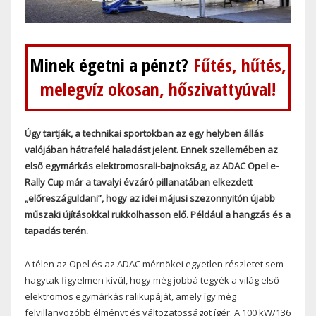
Minek égetni a pénzt?
Fűtés, hűtés,
melegvíz okosan, hőszivattyúval!
Úgy tartják, a technikai sportokban az egy helyben állás
valójában hátrafelé haladást jelent. Ennek szellemében az
első egymárkás elektromosrali-bajnokság, az ADAC Opel e-
Rally Cup már a tavalyi évzáró pillanatában elkezdett
„előreszáguldani”, hogy az idei májusi szezonnyitón újabb
műszaki újításokkal rukkolhasson elő. Például a hangzás és a
tapadás terén.
A télen az Opel és az ADAC mérnökei egyetlen részletet sem
hagytak figyelmen kívül, hogy még jobbá tegyék a világ első
elektromos egymárkás ralikupáját, amely így még
felvillanyozóbb élményt és változatosságot ígér. A 100 kW/136