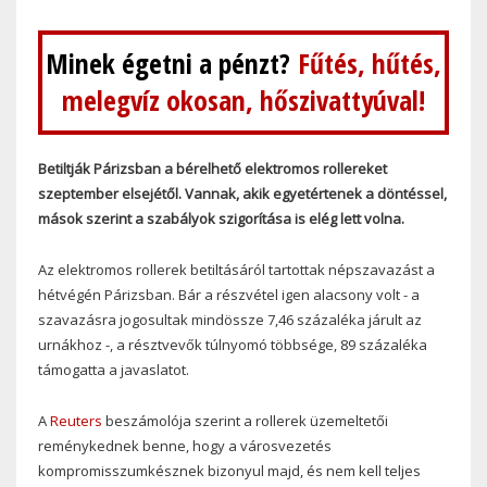
Minek égetni a pénzt?
Fűtés, hűtés,
melegvíz okosan, hőszivattyúval!
Betiltják Párizsban a bérelhető elektromos rollereket
szeptember elsejétől. Vannak, akik egyetértenek a döntéssel,
mások szerint a szabályok szigorítása is elég lett volna.
Az elektromos rollerek betiltásáról tartottak népszavazást a
hétvégén Párizsban. Bár a részvétel igen alacsony volt - a
szavazásra jogosultak mindössze 7,46 százaléka járult az
urnákhoz -, a résztvevők túlnyomó többsége, 89 százaléka
támogatta a javaslatot.
A
Reuters
beszámolója szerint a rollerek üzemeltetői
reménykednek benne, hogy a városvezetés
kompromisszumkésznek bizonyul majd, és nem kell teljes