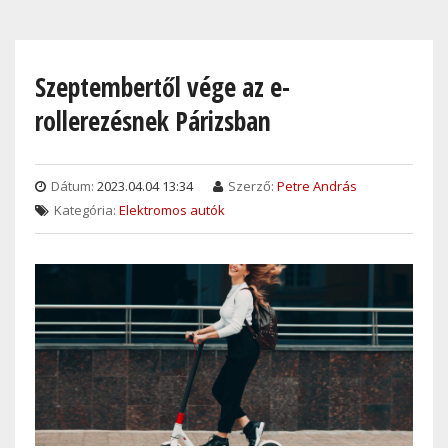
Skip
to
main
Szeptembertől vége az e-
content
rollerezésnek Párizsban
Dátum:
2023.04.04 13:34
Szerző:
Petre András
Kategória:
Elektromos autók