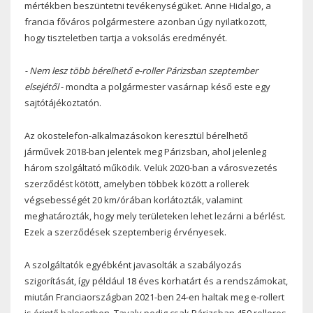
mértékben beszüntetni tevékenységüket. Anne Hidalgo, a
francia főváros polgármestere azonban úgy nyilatkozott,
hogy tiszteletben tartja a voksolás eredményét.
- Nem lesz több bérelhető e-roller Párizsban szeptember
elsejétől
- mondta a polgármester vasárnap késő este egy
sajtótájékoztatón.
Az okostelefon-alkalmazásokon keresztül bérelhető
járművek 2018-ban jelentek meg Párizsban, ahol jelenleg
három szolgáltató működik. Velük 2020-ban a városvezetés
szerződést kötött, amelyben többek között a rollerek
végsebességét 20 km/órában korlátozták, valamint
meghatározták, hogy mely területeken lehet lezárni a bérlést.
Ezek a szerződések szeptemberig érvényesek.
A szolgáltatók egyébként javasolták a szabályozás
szigorítását, így például 18 éves korhatárt és a rendszámokat,
miután Franciaországban 2021-ben 24-en haltak meg e-rollert