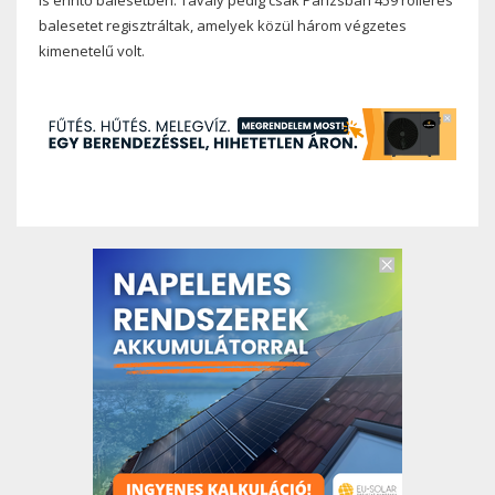
is érintő balesetben. Tavaly pedig csak Párizsban 459 rolleres
balesetet regisztráltak, amelyek közül három végzetes
kimenetelű volt.