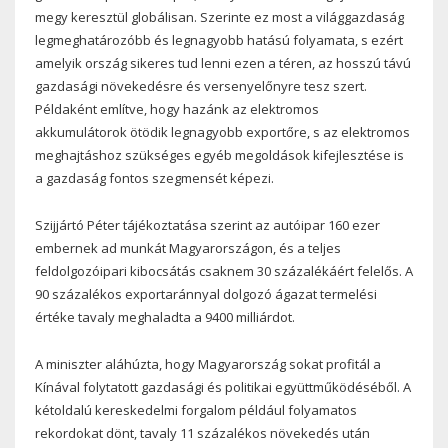
megy keresztül globálisan. Szerinte ez most a világgazdaság
legmeghatározóbb és legnagyobb hatású folyamata, s ezért
amelyik ország sikeres tud lenni ezen a téren, az hosszú távú
gazdasági növekedésre és versenyelőnyre tesz szert.
Példaként említve, hogy hazánk az elektromos
akkumulátorok ötödik legnagyobb exportőre, s az elektromos
meghajtáshoz szükséges egyéb megoldások kifejlesztése is
a gazdaság fontos szegmensét képezi.
Szijjártó Péter tájékoztatása szerint az autóipar 160 ezer
embernek ad munkát Magyarországon, és a teljes
feldolgozóipari kibocsátás csaknem 30 százalékáért felelős. A
90 százalékos exportaránnyal dolgozó ágazat termelési
értéke tavaly meghaladta a 9400 milliárdot.
A miniszter aláhúzta, hogy Magyarország sokat profitál a
Kínával folytatott gazdasági és politikai együttműködéséből. A
kétoldalú kereskedelmi forgalom például folyamatos
rekordokat dönt, tavaly 11 százalékos növekedés után