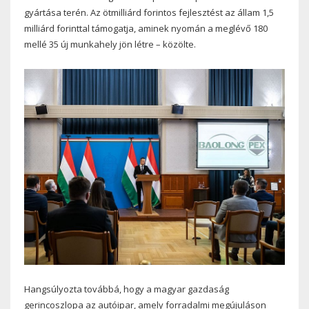
gyártása terén. Az ötmilliárd forintos fejlesztést az állam 1,5
milliárd forinttal támogatja, aminek nyomán a meglévő 180
mellé 35 új munkahely jön létre – közölte.
Hangsúlyozta továbbá, hogy a magyar gazdaság
gerincoszlopa az autóipar, amely forradalmi megújuláson