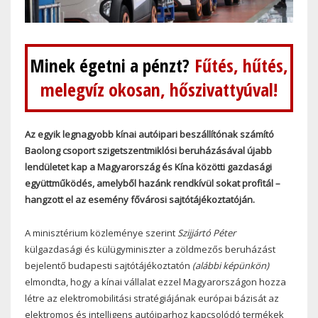
Minek égetni a pénzt?
Fűtés, hűtés,
melegvíz okosan, hőszivattyúval!
Az egyik legnagyobb kínai autóipari beszállítónak számító
Baolong csoport szigetszentmiklósi beruházásával újabb
lendületet kap a Magyarország és Kína közötti gazdasági
együttműködés, amelyből hazánk rendkívül sokat profitál –
hangzott el az esemény fővárosi sajtótájékoztatóján.
A minisztérium közleménye szerint
Szijjártó Péter
külgazdasági és külügyminiszter a zöldmezős beruházást
bejelentő budapesti sajtótájékoztatón
(alábbi képünkön)
elmondta, hogy a kínai vállalat ezzel Magyarországon hozza
létre az elektromobilitási stratégiájának európai bázisát az
elektromos és intelligens autóiparhoz kapcsolódó termékek