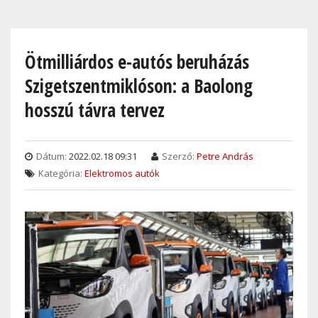
Skip
to
main
Ötmilliárdos e-autós beruházás
content
Szigetszentmiklóson: a Baolong
hosszú távra tervez
Dátum:
2022.02.18 09:31
Szerző:
Petre András
Kategória:
Elektromos autók