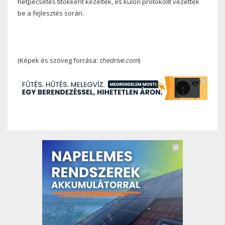
hétpecsétes titokként kezelték, és külön protokollt vezettek
be a fejlesztés során.
(Képek és szöveg forrása:
thedrive.com
)