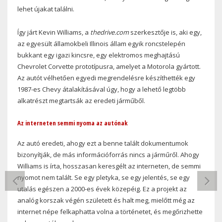
lehet újakat találni.
Így járt Kevin Williams, a
thedrive.com
szerkesztője is, aki egy,
az egyesült államokbeli Illinois állam egyik roncstelepén
bukkant egy igazi kincsre, egy elektromos meghajtású
Chevrolet Corvette prototípusra, amelyet a Motorola gyártott.
Az autót vélhetően egyedi megrendelésre készíthették egy
1987-es Chevy átalakításával úgy, hogy a lehető legtöbb
alkatrészt megtartsák az eredeti járműből.
Az interneten semmi nyoma az autónak
Az autó eredeti, ahogy ezt a benne talált dokumentumok
bizonyítják, de más információforrás nincs a járműről. Ahogy
Williams is írta, hosszasan keresgélt az interneten, de semmi
nyomot nem talált. Se egy pletyka, se egy jelentés, se egy
PREVIOUS
N
utalás egészen a 2000-es évek közepéig. Ez a projekt az
analóg korszak végén született és halt meg, mielőtt még az
internet népe felkaphatta volna a történetet, és megőrizhette