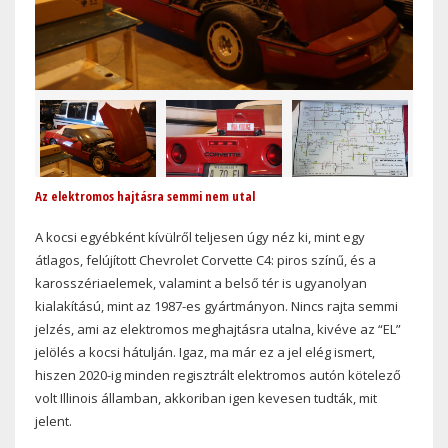
Az elektromos hajtásra semmi nem utal
A kocsi egyébként kívülről teljesen úgy néz ki, mint egy
átlagos, felújított Chevrolet Corvette C4: piros színű, és a
karosszériaelemek, valamint a belső tér is ugyanolyan
kialakítású, mint az 1987-es gyártmányon. Nincs rajta semmi
jelzés, ami az elektromos meghajtásra utalna, kivéve az “EL”
jelölés a kocsi hátulján. Igaz, ma már ez a jel elég ismert,
hiszen 2020-ig minden regisztrált elektromos autón kötelező
volt Illinois államban, akkoriban igen kevesen tudták, mit
jelent.