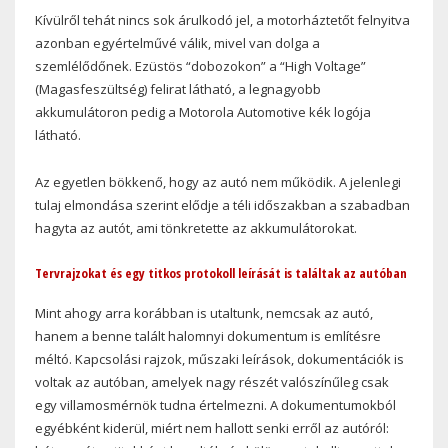
Kívülről tehát nincs sok árulkodó jel, a motorháztetőt felnyitva
azonban egyértelművé válik, mivel van dolga a
szemlélődőnek. Ezüstös “dobozokon” a “High Voltage”
(Magasfeszültség) felirat látható, a legnagyobb
akkumulátoron pedig a Motorola Automotive kék logója
látható.
Az egyetlen bökkenő, hogy az autó nem működik. A jelenlegi
tulaj elmondása szerint elődje a téli időszakban a szabadban
hagyta az autót, ami tönkretette az akkumulátorokat.
Tervrajzokat és egy titkos protokoll leírását is találtak az autóban
Mint ahogy arra korábban is utaltunk, nemcsak az autó,
hanem a benne talált halomnyi dokumentum is említésre
méltó. Kapcsolási rajzok, műszaki leírások, dokumentációk is
voltak az autóban, amelyek nagy részét valószínűleg csak
egy villamosmérnök tudna értelmezni. A dokumentumokból
egyébként kiderül, miért nem hallott senki erről az autóról: