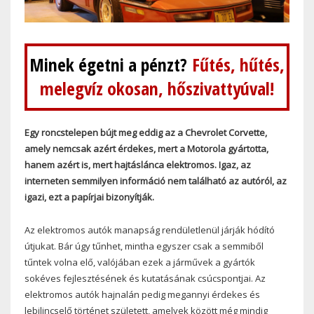
Minek égetni a pénzt?
Fűtés, hűtés,
melegvíz okosan, hőszivattyúval!
Egy roncstelepen bújt meg eddig az a Chevrolet Corvette,
amely nemcsak azért érdekes, mert a Motorola gyártotta,
hanem azért is, mert hajtáslánca elektromos. Igaz, az
interneten semmilyen információ nem található az autóról, az
igazi, ezt a papírjai bizonyítják.
Az elektromos autók manapság rendületlenül járják hódító
útjukat. Bár úgy tűnhet, mintha egyszer csak a semmiből
tűntek volna elő, valójában ezek a járművek a gyártók
sokéves fejlesztésének és kutatásának csúcspontjai. Az
elektromos autók hajnalán pedig megannyi érdekes és
lebilincselő történet született, amelyek között még mindig