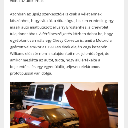
volna az utókornak.
Azonban az újság szerkesztője is csak a véletlennek
köszönheti, hogy rátalált a ritkaságra, hiszen eredetileg egy
másik autó miatt utazott el Larry Brostenhez, a Chevrolet
tulajdonosához. A férfi beszélgetés közben dobta be, hogy
egyébként van nála egy Chevy Corvette is, amit a Motorola
gyártott valamikor az 1990-es évek elején vagy közepén.
Williams először nem is tulajdonított neki jelentőséget, de
amikor meglátta az autót, tudta, hogy alulértékelte a
bejelentést, és egy egyedülálló, teljesen elektromos
prototípussal van dolga.