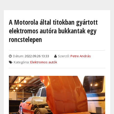
Skip
to
main
A Motorola által titokban gyártott
content
elektromos autóra bukkantak egy
roncstelepen
Dátum:
2022.09.26 13:33
Szerző:
Petre András
Kategória:
Elektromos autók