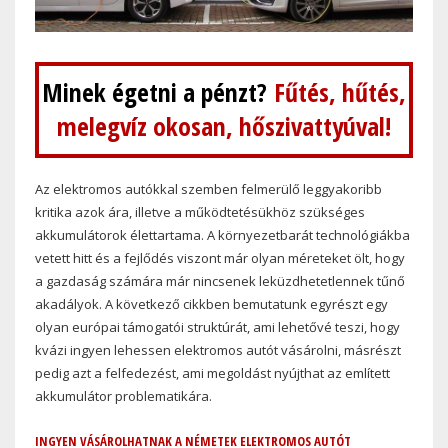
Minek égetni a pénzt?
Fűtés, hűtés,
melegvíz okosan, hőszivattyúval!
Az elektromos autókkal szemben felmerülő leggyakoribb
kritika azok ára, illetve a működtetésükhöz szükséges
akkumulátorok élettartama. A környezetbarát technológiákba
vetett hitt és a fejlődés viszont már olyan méreteket ölt, hogy
a gazdaság számára már nincsenek leküzdhetetlennek tűnő
akadályok. A következő cikkben bemutatunk egyrészt egy
olyan európai támogatói struktúrát, ami lehetővé teszi, hogy
kvázi ingyen lehessen elektromos autót vásárolni, másrészt
pedig azt a felfedezést, ami megoldást nyújthat az említett
akkumulátor problematikára.
INGYEN VÁSÁROLHATNAK A NÉMETEK ELEKTROMOS AUTÓT