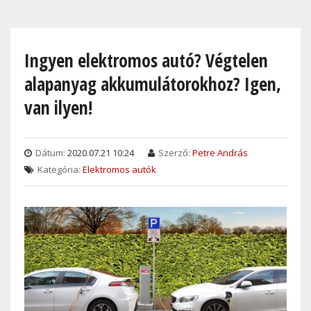
Skip
to
main
Ingyen elektromos autó? Végtelen
content
alapanyag akkumulátorokhoz? Igen,
van ilyen!
Dátum:
2020.07.21 10:24
Szerző:
Petre András
Kategória:
Elektromos autók