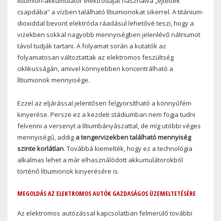
lítiumion-akkumulátor elektródáját használva „ejtették
csapdába” a vízben található lítiumionokat sikerrel. A titánium-
dioxiddal bevont elektróda ráadásul lehetővé teszi, hogy a
vizekben sokkal nagyobb mennyiségben jelenlévő nátriumot
távol tudják tartani. A folyamat során a kutatók az
folyamatosan változtattak az elektromos feszültség
ciklikusságán, amivel könnyebben koncentrálható a
lítiumionok mennyisége.
Ezzel az eljárással jelentősen felgyorsítható a könnyűfém
kinyerése. Persze ez a kezdeti stádiumban nem fogja tudni
felvenni a versenyt a lítiumbányászattal, de míg utóbbi véges
mennyiségű, addig
a tengervizekben található mennyiség
szinte korlátlan
. Továbbá kiemelték, hogy ez a technológia
alkalmas lehet a már elhasználódott akkumulátorokból
történő lítiumionok kinyerésére is.
MEGOLDÁS AZ ELEKTROMOS AUTÓK GAZDASÁGOS ÜZEMELTETÉSÉRE
Az elektromos autózással kapcsolatban felmerülő további