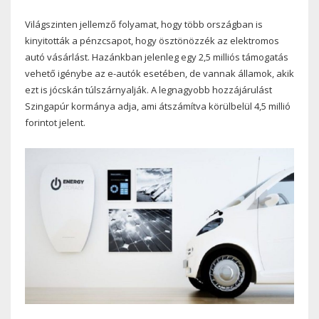
Világszinten jellemző folyamat, hogy több országban is
kinyitották a pénzcsapot, hogy ösztönözzék az elektromos
autó vásárlást. Hazánkban jelenleg egy 2,5 milliós támogatás
vehető igénybe az e-autók esetében, de vannak államok, akik
ezt is jócskán túlszárnyalják. A legnagyobb hozzájárulást
Szingapúr kormánya adja, ami átszámítva körülbelül 4,5 millió
forintot jelent.