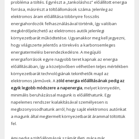
probléma a töltés. Egyrészt a „tankoláshoz” előállított energia
forrása, másrészt a töltőállomások száma. Jelenleg az
elektromos áram előállítása többnyire fosszilis
energiahordozók felhasználásával történik, így valóban
megkérdőjelezhető az elektromos autók jelenlegi
környezetbarát működtetése. Ugyanakkor meg kell jegyezni,
hogy világszerte jelentős a törekvés a karbonsemleges
energiatermelési berendezkedésre. A megújuló
energiaforrások egyre nagyobb teret kapnak az energia
előállításában, így a közeljövőben vélhetően teljes mértékben
környezetbarát technológiának tekinthetők majd az
elektromos járművek. A
zöld energia előállításának pedig az
egyik legjobb módszere a napenergia
, melyet könnyedén,
minimális beruházással magunk is előállíthatunk. Egy
napelemes rendszer kialakításával személyesen is
megbizonyosodhatunk arról, hogy saját elektromos autónkat
a magunk által megtermelt környezetbarát árammal töltöttük
fel.
Ami pedig a töltőállomások számát illeti, mára már