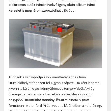
elektromos autók iránti növekvő igény okán a lítium iránti
kereslet is megháromszorozódhat
a jövőben.
Tudósok egy csoportja egy kimeríthetetlennek tűnő
lítiumlelőhelyet fedezett fel, ugyanis rájöttek, miként lehetne
kivonni a különleges könnyűfémet a tengervízből. A világ
óceánjaiban és tengereiben előzetes becslések szerint
nagyjából
180 milliárd tonnányi lítium
található hígított
formában. A stanfordi Yi Cui vezette kísérletben a kutatók egy