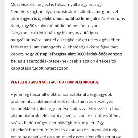
Most viszont még ezt is túlszárnyalta egy ország!
Németországban olyan konstrukciót alkottak meg, amivel
akár
ingyen is új elektromos autóhoz lehet jutni
. Az Autohaus
Konig egy 50 szalont tömörítő német lánc olyan
lízingkonstrukciót kínál egy bizonyos autótípus
megvásárlására, aminél a lízingköltséget teljes egészében
fedezi az állami támogatás. A lehetőség akkora figyelmet
kapott, hogy
20 nap leforgása alatt 3000 érdeklődőt vonzott
be
, és a szerződéskötéseknek csak a szalon értékesítői
kapacitása tudott határt szabni.
VÉGTELEN ALAPANYAG E-AUTÓ AKKUMULÁTOROKHOZ
A jelenleg használt elektromos autóknál a legnagyobb
problémát az akkumulátorok élettartama és veszélyes
hulladékként való megjelenésük okozza. Mindezért a lítium
akkumulátorok felé mutat a jövő, viszont ez a könnyűfém a
szárazföldön véges mennyiségben van jelen. Egy
közelmúltban tett felfedezés azonban ezt orvosolni tudja.
Amire nagy szükség is van, mivel egyes elemzők szerint
az