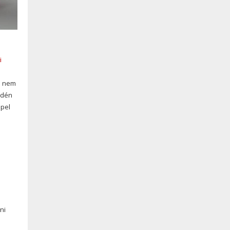
i
e nem
idén
ppel
ni