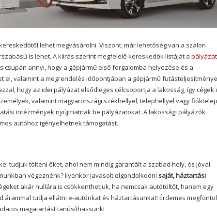
t kereskedőtől lehet megvásárolni. Viszont, már lehetőség van a szalon
szabású is lehet. A kiírás szerint megfelelő kereskedők listáját a
pályázat
tés csupán annyi, hogy a gépjármű első forgalomba helyezése és a
t el, valamint a megrendelés időpontjában a gépjármű futásteljesítmény
zzal, hogy az idei pályázat elsődleges célcsoportja a lakosság, így cégek 
emélyek, valamint magyarországi székhellyel, telephellyel vagy fióktele
tatási intézmények nyújthatnak be pályázatokat. A lakossági pályázók
romos autóhoz igényelhetnek támogatást.
kel tudjuk tölteni őket, ahol nem mindig garantált a szabad hely, és jóval
honunkban végeznénk? Ilyenkor javasolt elgondolkodni
saját, háztartási
geket akár nullára is csökkenthetjük, ha nemcsak autótöltőt, hanem egy
ld árammal tudja ellátni e-autónkat és háztartásunkat! Érdemes megfontol
udatos magatartást tanúsíthassunk!