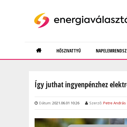
Skip
to
main
content
Main
HŐSZIVATTYÚ
NAPELEMRENDSZ
navigation
Így juthat ingyenpénzhez elekt
Dátum:
2021.06.01 10:26
Szerző:
Petre András