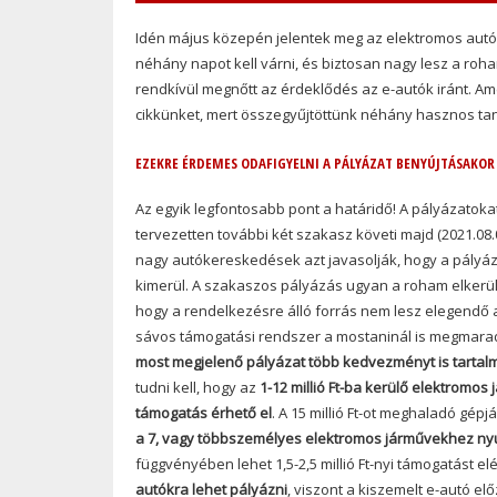
Idén május közepén jelentek meg az elektromos autó
néhány napot kell várni, és biztosan nagy lesz a roh
rendkívül megnőtt az érdeklődés az e-autók iránt. A
cikkünket, mert összegyűjtöttünk néhány hasznos taná
EZEKRE ÉRDEMES ODAFIGYELNI A PÁLYÁZAT BENYÚJTÁSAKOR
Az egyik legfontosabb pont a határidő! A pályázatok
tervezetten további két szakasz követi majd (2021.08.
nagy autókereskedések azt javasolják, hogy a pályáza
kimerül. A szakaszos pályázás ugyan a roham elkerülé
hogy a rendelkezésre álló forrás nem lesz elegendő
sávos támogatási rendszer a mostaninál is megmarad
most megjelenő pályázat több kedvezményt is tartal
tudni kell, hogy az
1-12 millió Ft-ba kerülő elektromos j
támogatás érhető el
. A 15 millió Ft-ot meghaladó gép
a 7, vagy többszemélyes elektromos járművekhez nyú
függvényében lehet 1,5-2,5 millió Ft-nyi támogatást el
autókra lehet pályázni
, viszont a kiszemelt e-autó e