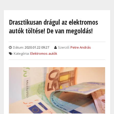
Skip
to
main
Drasztikusan drágul az elektromos
content
autók töltése! De van megoldás!
Dátum:
2020.01.22 09:27
Szerző:
Petre András
Kategória:
Elektromos autók