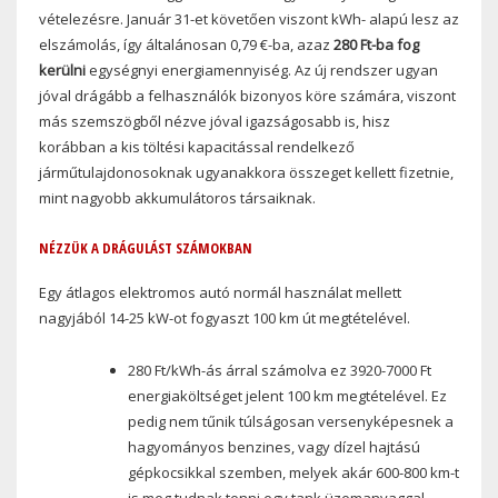
vételezésre. Január 31-et követően viszont kWh- alapú lesz az
elszámolás, így általánosan 0,79 €-ba, azaz
280 Ft-ba fog
kerülni
egységnyi energiamennyiség. Az új rendszer ugyan
jóval drágább a felhasználók bizonyos köre számára, viszont
más szemszögből nézve jóval igazságosabb is, hisz
korábban a kis töltési kapacitással rendelkező
járműtulajdonosoknak ugyanakkora összeget kellett fizetnie,
mint nagyobb akkumulátoros társaiknak.
NÉZZÜK A DRÁGULÁST SZÁMOKBAN
Egy átlagos elektromos autó normál használat mellett
nagyjából 14-25 kW-ot fogyaszt 100 km út megtételével.
280 Ft/kWh-ás árral számolva ez 3920-7000 Ft
energiaköltséget jelent 100 km megtételével. Ez
pedig nem tűnik túlságosan versenyképesnek a
hagyományos benzines, vagy dízel hajtású
gépkocsikkal szemben, melyek akár 600-800 km-t