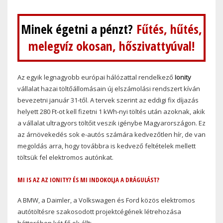
Minek égetni a pénzt?
Fűtés, hűtés,
melegvíz okosan, hőszivattyúval!
Az egyik legnagyobb európai hálózattal rendelkező
Ionity
vállalat hazai töltőállomásain új elszámolási rendszert kíván
bevezetni január 31-től. A tervek szerint az eddigi fix díjazás
helyett 280 Ft-ot kell fizetni 1 kWh-nyi töltés után azoknak, akik
a vállalat ultragyors töltőit veszik igénybe Magyarországon. Ez
az árnövekedés sok e-autós számára kedvezőtlen hír, de van
megoldás arra, hogy továbbra is kedvező feltételek mellett
töltsük fel elektromos autónkat.
MI IS AZ AZ IONITY? ÉS MI INDOKOLJA A DRÁGULÁST?
A BMW, a Daimler, a Volkswagen és Ford közös elektromos
autótöltésre szakosodott projektcégének létrehozása
hátterében két fő ok állt: