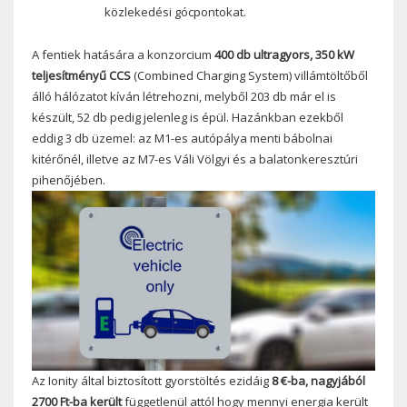
közlekedési gócpontokat.
A fentiek hatására a konzorcium
400 db ultragyors, 350 kW
teljesítményű CCS
(Combined Charging System) villámtöltőből
álló hálózatot kíván létrehozni, melyből 203 db már el is
készült, 52 db pedig jelenleg is épül. Hazánkban ezekből
eddig 3 db üzemel: az M1-es autópálya menti bábolnai
kitérőnél, illetve az M7-es Váli Völgyi és a balatonkeresztúri
pihenőjében.
Az Ionity által biztosított gyorstöltés ezidáig
8 €-ba, nagyjából
2700 Ft-ba került
függetlenül attól hogy mennyi energia került