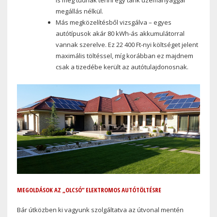
is meg tudnak tenni egy tank üzemanyaggal
megállás nélkül.
Más megközelítésből vizsgálva – egyes
autótípusok akár 80 kWh-ás akkumulátorral
vannak szerelve. Ez 22 400 Ft-nyi költséget jelent
maximális töltéssel, míg korábban ez majdnem
csak a tizedébe került az autótulajdonosnak.
MEGOLDÁSOK AZ „OLCSÓ” ELEKTROMOS AUTÓTÖLTÉSRE
Bár útközben ki vagyunk szolgáltatva az útvonal mentén