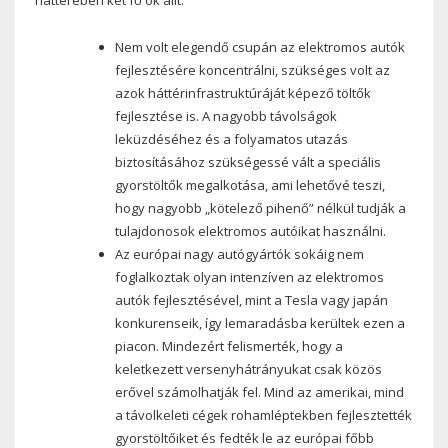
Nem volt elegendő csupán az elektromos autók
fejlesztésére koncentrálni, szükséges volt az
azok háttérinfrastruktúráját képező töltők
fejlesztése is. A nagyobb távolságok
leküzdéséhez és a folyamatos utazás
biztosításához szükségessé vált a speciális
gyorstöltők megalkotása, ami lehetővé teszi,
hogy nagyobb „kötelező pihenő” nélkül tudják a
tulajdonosok elektromos autóikat használni.
Az európai nagy autógyártók sokáig nem
foglalkoztak olyan intenzíven az elektromos
autók fejlesztésével, mint a Tesla vagy japán
konkurenseik, így lemaradásba kerültek ezen a
piacon. Mindezért felismerték, hogy a
keletkezett versenyhátrányukat csak közös
erővel számolhatják fel. Mind az amerikai, mind
a távolkeleti cégek rohamléptekben fejlesztették
gyorstöltőiket és fedték le az európai főbb